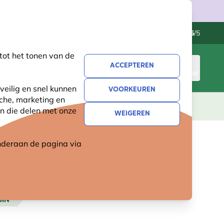
Klantenservice
Uitstekend
-
4.5
/5
tot het tonen van de
ACCEPTEREN
INLOGGEN
WINKELMAND
veilig en snel kunnen
VOORKEUREN
sche, marketing en
LEVING
CADEAUS
NIEUW
SALE
n die delen met onze
WEIGEREN
 onderaan de pagina
via
UIN