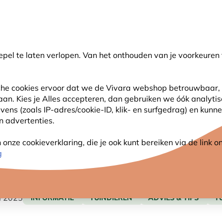
💛
Help ze de zomer door
: Tot
15% korting
!
pel te laten verlopen. Van het onthouden van je voorkeuren 
oeken
sche cookies ervoor dat we de Vivara webshop betrouwbaar, 
 aan. Kies je Alles accepteren, dan gebruiken we óók analyti
SJES
ANDERE DIEREN
PLANTEN
NATUURBE
s (zoals IP-adres/cookie-ID, klik- en surfgedrag) en kunne
an advertenties.
nze cookieverklaring, die je ook kunt bereiken via de link
g
E EEN EGELHUIS?
li 2025
INFORMATIE
TUINDIEREN
ADVIES & TIPS
T