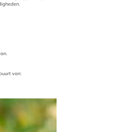
ndigheden.
:
aan.
 buurt van: