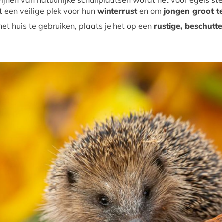
wijnen van natuurlijke schuilplaatsen wordt het voor egels s
t een veilige plek voor hun
winterrust
en om
jongen groot t
t huis te gebruiken, plaats je het op een
rustige, beschutte