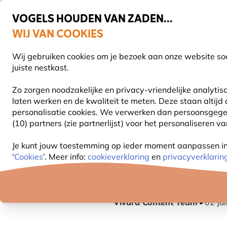
VOGELS HOUDEN VAN ZADEN...
WIJ VAN COOKIES
Gratis thuisbezorgd vanaf €49
Wij gebruiken cookies om je bezoek aan onze website soe
Z
juiste nestkast.
Zo zorgen noodzakelijke en privacy-vriendelijke analyti
laten werken en de kwaliteit te meten. Deze staan altijd
VOGELVOER
VOEDERSYSTEMEN
VOGELHUI
personalisatie cookies.
We verwerken dan persoonsgegeven
(10) partners (zie partnerlijst) voor het personaliseren v
Blog
Informatie
Waar plaats je een egelhuis?
Je kunt jouw toestemming op ieder moment aanpassen in o
‘
Cookies
’. Meer info:
cookieverklaring
en
privacyverklarin
WAAR PLAATS J
Vivara Content Team
02 Ju