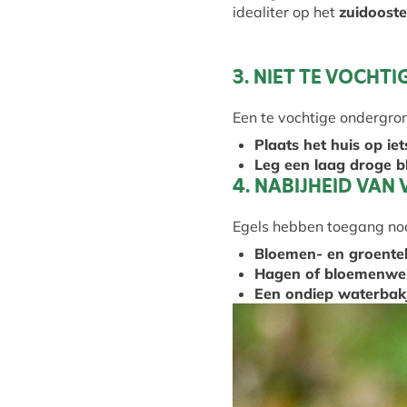
idealiter op het
zuidoost
3. NIET TE VOCHT
Een te vochtige ondergro
Plaats het huis op i
Leg een laag droge 
4. NABIJHEID VAN
Egels hebben toegang nodi
Bloemen- en groent
Hagen of bloemenwe
Een ondiep waterbak