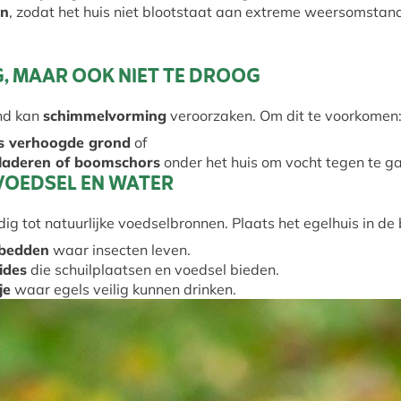
en
, zodat het huis niet blootstaat aan extreme weersomsta
IG, MAAR OOK NIET TE DROOG
nd kan
schimmelvorming
veroorzaken. Om dit te voorkomen
ets verhoogde grond
of
bladeren of boomschors
onder het huis om vocht tegen te g
 VOEDSEL EN WATER
g tot natuurlijke voedselbronnen. Plaats het egelhuis in de
ebedden
waar insecten leven.
ides
die schuilplaatsen en voedsel bieden.
je
waar egels veilig kunnen drinken.