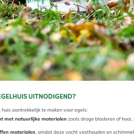
 EGELHUIS UITNODIGEND?
huis aantrekkelijk te maken voor egels:
t met natuurlijke materialen
zoals droge bladeren of hooi, 
offen materialen
, omdat deze vocht vasthouden en schimme