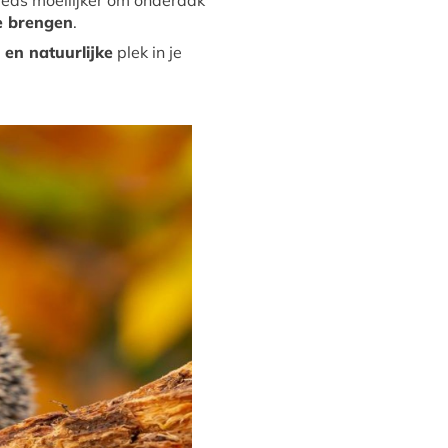
teeds moeilijker om onderdak
e brengen
.
 en natuurlijke
plek in je