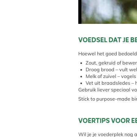
VOEDSEL DAT JE B
Hoewel het goed bedoeld i
Zout, gekruid of bewe
Droog brood – vult we
Melk of zuivel – vogels
Vet uit braadsledes –
Gebruik liever speciaal v
Stick to purpose-made bir
VOERTIPS VOOR E
Wil je je voederplek nog 