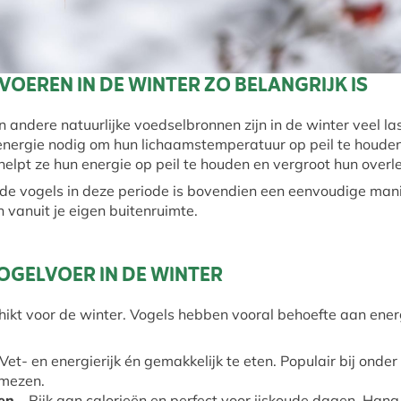
OEREN IN DE WINTER ZO BELANGRIJK IS
 andere natuurlijke voedselbronnen zijn in de winter veel las
nergie nodig om hun lichaamstemperatuur op peil te houden,
elpt ze hun energie op peil te houden en vergroot hun over
de vogels in deze periode is bovendien een eenvoudige mani
n vanuit je eigen buitenruimte.
OGELVOER IN DE WINTER
chikt voor de winter. Vogels hebben vooral behoefte aan energi
Vet- en energierijk én gemakkelijk te eten. Populair bij onder
lmezen.
en
– Rijk aan calorieën en perfect voor ijskoude dagen. Hang