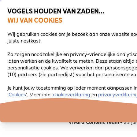
VOGELS HOUDEN VAN ZADEN...
WIJ VAN COOKIES
Uitstekend beoordeeld in 11 landen
Gratis thuisbezorgd vanaf €49
Wij gebruiken cookies om je bezoek aan onze website soe
Z
juiste nestkast.
Zo zorgen noodzakelijke en privacy-vriendelijke analyti
laten werken en de kwaliteit te meten. Deze staan altijd
VOGELVOER
VOEDERSYSTEMEN
VOGELHUI
personalisatie cookies.
We verwerken dan persoonsgegeven
(10) partners (zie partnerlijst) voor het personaliseren v
Blog
Informatie
Vogels
Wat eten vogels in d
Je kunt jouw toestemming op ieder moment aanpassen in o
‘
Cookies
’. Meer info:
cookieverklaring
en
privacyverklarin
WAT ETEN VOGE
Vivara Content Team
21 Ju