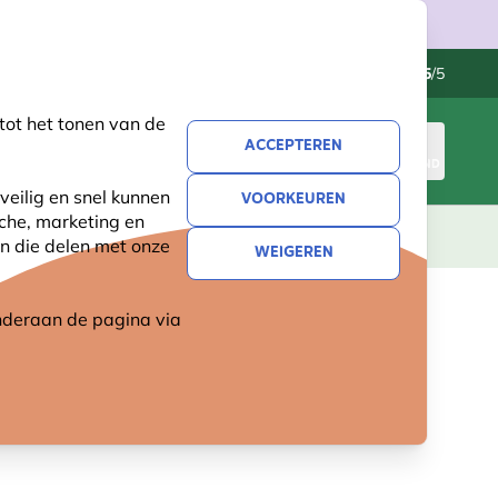
Klantenservice
Uitstekend
-
4.5
/5
tot het tonen van de
ACCEPTEREN
INLOGGEN
WINKELMAND
veilig en snel kunnen
VOORKEUREN
sche, marketing en
LEVING
CADEAUS
NIEUW
SALE
n die delen met onze
WEIGEREN
 onderaan de pagina
via