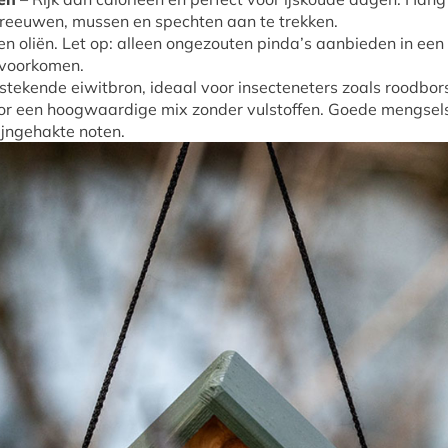
reeuwen, mussen en spechten aan te trekken.
en oliën. Let op: alleen ongezouten pinda’s aanbieden in een
 voorkomen.
tstekende eiwitbron, ideaal voor insecteneters zoals roodbor
or een hoogwaardige mix zonder vulstoffen. Goede mengsels 
ijngehakte noten.