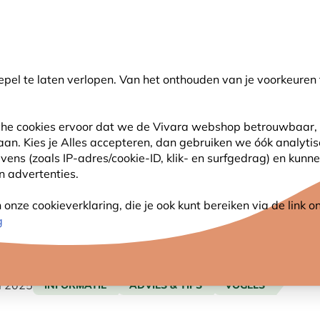
💛
Help ze de zomer door
: Tot
15% korting
!
pel te laten verlopen. Van het onthouden van je voorkeuren 
oeken
sche cookies ervoor dat we de Vivara webshop betrouwbaar, 
 aan. Kies je Alles accepteren, dan gebruiken we óók analyti
SJES
ANDERE DIEREN
PLANTEN
NATUURBE
s (zoals IP-adres/cookie-ID, klik- en surfgedrag) en kunne
an advertenties.
e winter?
nze cookieverklaring, die je ook kunt bereiken via de link
g
LS IN DE WINTER?
li 2025
INFORMATIE
ADVIES & TIPS
VOGELS