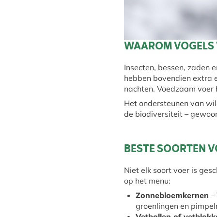
WAAROM VOGELS V
Insecten, bessen, zaden en
hebben bovendien extra e
nachten. Voedzaam voer h
Het ondersteunen van wil
de biodiversiteit – gewoo
BESTE SOORTEN V
Niet elk soort voer is ges
op het menu:
Zonnebloemkernen
– 
groenlingen en pimpe
Vetbollen of vetblokk