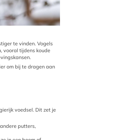
tiger te vinden. Vogels
 vooral tijdens koude
levingskansen.
er om bij te dragen aan
erijk voedsel. Dit zet je
 andere putters,
 ze in een boom of