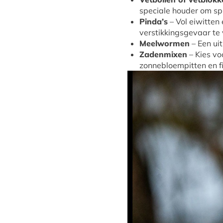
speciale houder om sp
Pinda’s
– Vol eiwitten 
verstikkingsgevaar te
Meelwormen
– Een ui
Zadenmixen
– Kies vo
zonnebloempitten en f