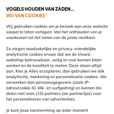
💛
Help ze de zomer door
: Tot
15% korting
!
VOGELS HOUDEN VAN ZADEN...
WIJ VAN COOKIES
Uitstekend beoordeeld in 11 landen
Wij gebruiken cookies om je bezoek aan onze website
soepel te laten verlopen. Van het onthouden van je
voorkeuren tot het tonen van de juiste nestkast.
Blog
Informatie
Vogels
Wanneer stop je met het 
Zo zorgen noodzakelijke en privacy-vriendelijke
WANNEER STOP JE MET HET
analytische cookies ervoor dat we de Vivara
webshop betrouwbaar, veilig en snel kunnen laten
VOEREN VAN VOGELS IN DE
werken en de kwaliteit te meten. Deze staan altijd
aan. Kies je Alles accepteren, dan gebruiken we óók
ZOMER?
analytische, marketing en personalisatie cookies.
We
verwerken dan persoonsgegevens (zoals IP-
adres/cookie-ID, klik- en surfgedrag) en kunnen die
delen met onze (10) partners (zie partnerlijst) voor
INFORMATIE
Vivara
11
het personaliseren van advertenties.
Content
Augustus
ADVIES & TIPS
Team
2025
VOGELS
Je kunt jouw toestemming op ieder moment