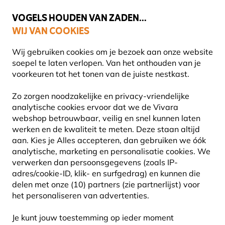
💛
Help ze de zomer door
: Tot
15% korting
!
VOGELS HOUDEN VAN ZADEN...
WIJ VAN COOKIES
Uitstekend beoordeeld in 11 landen
Gratis thuisbezorgd vanaf €49
Wij gebruiken cookies om je bezoek aan onze website
soepel te laten verlopen. Van het onthouden van je
voorkeuren tot het tonen van de juiste nestkast.
Blog
Informatie
Vogels en vrijheid door Arjan Dwar
Zo zorgen noodzakelijke en privacy-vriendelijke
VOGELS EN VRIJHEID DOOR
analytische cookies ervoor dat we de Vivara
webshop betrouwbaar, veilig en snel kunnen laten
ARJAN DWARSHUIS
werken en de kwaliteit te meten. Deze staan altijd
aan. Kies je Alles accepteren, dan gebruiken we óók
analytische, marketing en personalisatie cookies.
We
verwerken dan persoonsgegevens (zoals IP-
INFORMATIE
Arjan
14 April
adres/cookie-ID, klik- en surfgedrag) en kunnen die
Dwarshuis
2022
VOGELS
delen met onze (10) partners (zie partnerlijst) voor
het personaliseren van advertenties.
Je kunt jouw toestemming op ieder moment