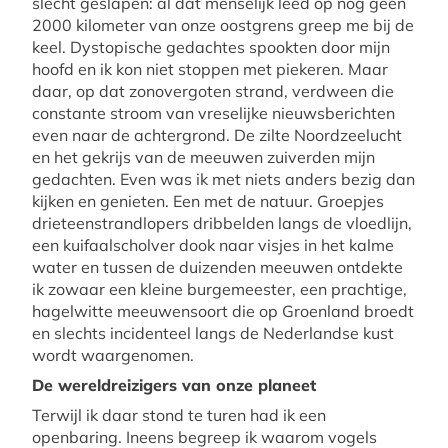
slecht geslapen: al dat menselijk leed op nog geen
2000 kilometer van onze oostgrens greep me bij de
keel. Dystopische gedachtes spookten door mijn
hoofd en ik kon niet stoppen met piekeren. Maar
daar, op dat zonovergoten strand, verdween die
constante stroom van vreselijke nieuwsberichten
even naar de achtergrond. De zilte Noordzeelucht
en het gekrijs van de meeuwen zuiverden mijn
gedachten. Even was ik met niets anders bezig dan
kijken en genieten. Een met de natuur. Groepjes
drieteenstrandlopers dribbelden langs de vloedlijn,
een kuifaalscholver dook naar visjes in het kalme
water en tussen de duizenden meeuwen ontdekte
ik zowaar een kleine burgemeester, een prachtige,
hagelwitte meeuwensoort die op Groenland broedt
en slechts incidenteel langs de Nederlandse kust
wordt waargenomen.
De wereldreizigers van onze planeet
Terwijl ik daar stond te turen had ik een
openbaring. Ineens begreep ik waarom vogels