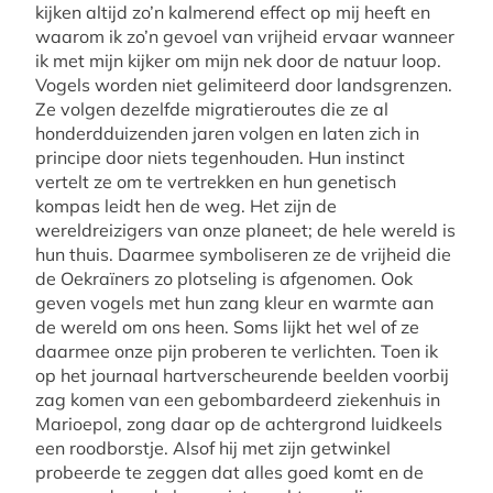
kijken altijd zo’n kalmerend effect op mij heeft en
waarom ik zo’n gevoel van vrijheid ervaar wanneer
ik met mijn kijker om mijn nek door de natuur loop.
Vogels worden niet gelimiteerd door landsgrenzen.
Ze volgen dezelfde migratieroutes die ze al
honderdduizenden jaren volgen en laten zich in
principe door niets tegenhouden. Hun instinct
vertelt ze om te vertrekken en hun genetisch
kompas leidt hen de weg. Het zijn de
wereldreizigers van onze planeet; de hele wereld is
hun thuis. Daarmee symboliseren ze de vrijheid die
de Oekraïners zo plotseling is afgenomen. Ook
geven vogels met hun zang kleur en warmte aan
de wereld om ons heen. Soms lijkt het wel of ze
daarmee onze pijn proberen te verlichten. Toen ik
op het journaal hartverscheurende beelden voorbij
zag komen van een gebombardeerd ziekenhuis in
Marioepol, zong daar op de achtergrond luidkeels
een roodborstje. Alsof hij met zijn getwinkel
probeerde te zeggen dat alles goed komt en de