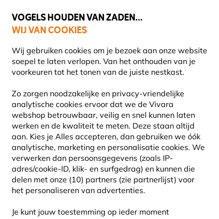
💛
Help ze de zomer door
: Tot
15% korting
!
VOGELS HOUDEN VAN ZADEN...
WIJ VAN COOKIES
Gratis thuisbezorgd vanaf €49
Wij gebruiken cookies om je bezoek aan onze website
soepel te laten verlopen. Van het onthouden van je
voorkeuren tot het tonen van de juiste nestkast.
Blog
Informatie
Hoe je zelf vetbollen maakt
Zo zorgen noodzakelijke en privacy-vriendelijke
HOE JE ZELF VETBOLLEN
analytische cookies ervoor dat we de Vivara
webshop betrouwbaar, veilig en snel kunnen laten
MAAKT
werken en de kwaliteit te meten. Deze staan altijd
aan. Kies je Alles accepteren, dan gebruiken we óók
analytische, marketing en personalisatie cookies.
We
verwerken dan persoonsgegevens (zoals IP-
INFORMATIE
Vivara Content
09 Juli
adres/cookie-ID, klik- en surfgedrag) en kunnen die
Team
2025
ADVIES & TIPS
delen met onze (10) partners (zie partnerlijst) voor
het personaliseren van advertenties.
Je kunt jouw toestemming op ieder moment