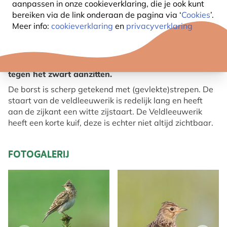
aanpassen in onze cookieverklaring, die je ook kunt
bereiken via de link onderaan de pagina
via ‘
Cookies
’.
OVER DE VELDLEEUWERIK
Meer info:
cookieverklaring
en
privacyverklaring
De Veldleeuwerik (Alauda Arvensis) heeft een
typische geelbruine kleur van boven met strepen die
tegen het zwart aanzitten.
De borst is scherp getekend met (gevlekte)strepen. De
staart van de veldleeuwerik is redelijk lang en heeft
aan de zijkant een witte zijstaart. De Veldleeuwerik
heeft een korte kuif, deze is echter niet altijd zichtbaar.
FOTOGALERIJ