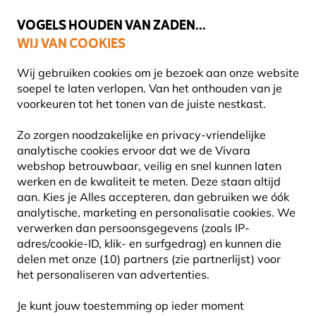
💛
Help ze de zomer door
: Tot
15% korting
!
VOGELS HOUDEN VAN ZADEN...
WIJ VAN COOKIES
Uitstekend beoordeeld in 11 landen
Wij gebruiken cookies om je bezoek aan onze website
soepel te laten verlopen. Van het onthouden van je
voorkeuren tot het tonen van de juiste nestkast.
Blog
Diersoorten
Veldleeuwerik
Zo zorgen noodzakelijke en privacy-vriendelijke
VELDLEEUWERIK
analytische cookies ervoor dat we de Vivara
webshop betrouwbaar, veilig en snel kunnen laten
werken en de kwaliteit te meten. Deze staan altijd
27 September 2024
aan. Kies je Alles accepteren, dan gebruiken we óók
DIERSOORTEN
VOGELS
analytische, marketing en personalisatie cookies.
We
verwerken dan persoonsgegevens (zoals IP-
adres/cookie-ID, klik- en surfgedrag) en kunnen die
delen met onze (10) partners (zie partnerlijst) voor
het personaliseren van advertenties.
Je kunt jouw toestemming op ieder moment