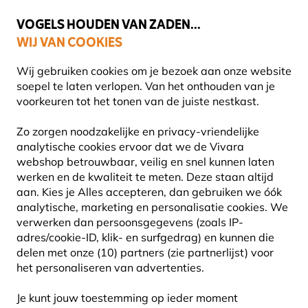
💛
Help ze de zomer door
: Tot
15% korting
!
VOGELS HOUDEN VAN ZADEN...
WIJ VAN COOKIES
Uitstekend beoordeeld in 11 landen
Wij gebruiken cookies om je bezoek aan onze website
soepel te laten verlopen. Van het onthouden van je
voorkeuren tot het tonen van de juiste nestkast.
Blog
Diersoorten
Torenvalk
Zo zorgen noodzakelijke en privacy-vriendelijke
TORENVALK
analytische cookies ervoor dat we de Vivara
webshop betrouwbaar, veilig en snel kunnen laten
werken en de kwaliteit te meten. Deze staan altijd
27 September 2024
aan. Kies je Alles accepteren, dan gebruiken we óók
DIERSOORTEN
VOGELS
analytische, marketing en personalisatie cookies.
We
verwerken dan persoonsgegevens (zoals IP-
adres/cookie-ID, klik- en surfgedrag) en kunnen die
delen met onze (10) partners (zie partnerlijst) voor
het personaliseren van advertenties.
Je kunt jouw toestemming op ieder moment