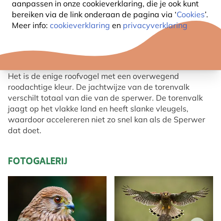
aanpassen in onze cookieverklaring, die je ook kunt
bereiken via de link onderaan de pagina
via ‘
Cookies
’.
OVER DE TORENVALK
Meer info:
cookieverklaring
en
privacyverklaring
Het mannetje van de torenvalk (Falco Tinnunculus) is
kleiner dan het vrouwtje.
Het is de enige roofvogel met een overwegend
roodachtige kleur. De jachtwijze van de torenvalk
verschilt totaal van die van de sperwer. De torenvalk
jaagt op het vlakke land en heeft slanke vleugels,
waardoor accelereren niet zo snel kan als de Sperwer
dat doet.
FOTOGALERIJ