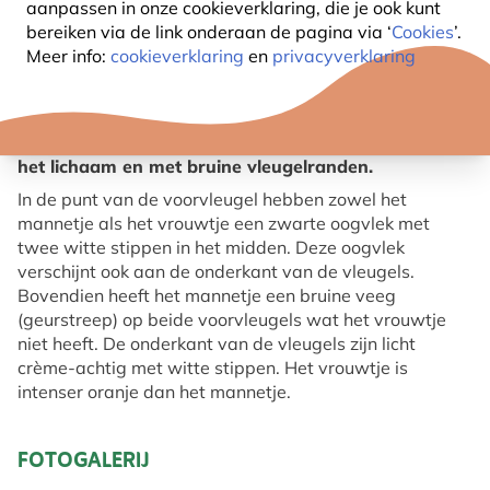
aanpassen in onze cookieverklaring, die je ook kunt
bereiken via de link onderaan de pagina
via ‘
Cookies
’.
Meer info:
cookieverklaring
en
privacyverklaring
OVER HET ORANJE ZANDOOGJE
Het is een oranje vlinder met een bruine band langs
het lichaam en met bruine vleugelranden.
In de punt van de voorvleugel hebben zowel het
mannetje als het vrouwtje een zwarte oogvlek met
twee witte stippen in het midden. Deze oogvlek
verschijnt ook aan de onderkant van de vleugels.
Bovendien heeft het mannetje een bruine veeg
(geurstreep) op beide voorvleugels wat het vrouwtje
niet heeft. De onderkant van de vleugels zijn licht
crème-achtig met witte stippen. Het vrouwtje is
intenser oranje dan het mannetje.
FOTOGALERIJ