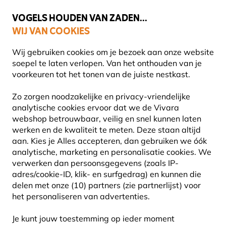
💛
Help ze de zomer door
: Tot
15% korting
!
VOGELS HOUDEN VAN ZADEN...
WIJ VAN COOKIES
Uitstekend beoordeeld in 11 landen
Wij gebruiken cookies om je bezoek aan onze website
soepel te laten verlopen. Van het onthouden van je
voorkeuren tot het tonen van de juiste nestkast.
Blog
Diersoorten
Insecten
Oranje zandoogje
Zo zorgen noodzakelijke en privacy-vriendelijke
ORANJE ZANDOOGJE
analytische cookies ervoor dat we de Vivara
webshop betrouwbaar, veilig en snel kunnen laten
werken en de kwaliteit te meten. Deze staan altijd
aan. Kies je Alles accepteren, dan gebruiken we óók
INSECTEN
DIERSOORTEN
30 September
analytische, marketing en personalisatie cookies.
We
2024
VLINDERS
verwerken dan persoonsgegevens (zoals IP-
adres/cookie-ID, klik- en surfgedrag) en kunnen die
delen met onze (10) partners (zie partnerlijst) voor
het personaliseren van advertenties.
Je kunt jouw toestemming op ieder moment