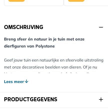
OMSCHRIJVING
Breng sfeer én natuur in je tuin met onze
dierfiguren van Polystone
Geef jouw tuin een natuurlijke en sfeervolle uitstraling
met onze decoratieve beelden van dieren. Of je nu
kiest voor een roodborstje, egel of vlinder – elk
beeldje is met zorg vormgegeven en geeft jouw
Lees meer
buitenruimte een charmante, dierlijke touch.
PRODUCTGEGEVENS
De beelden zijn vervaardigd uit Polystone: een
duurzaam en weerbestendig materiaal dat garant