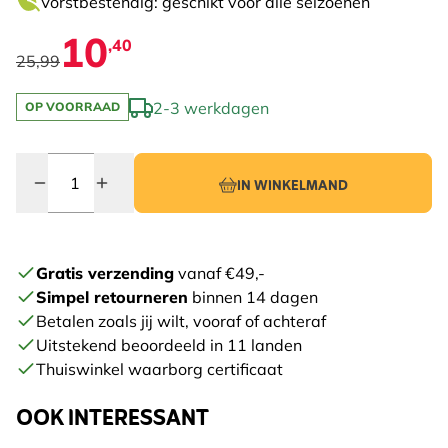
Vorstbestendig: geschikt voor alle seizoenen
10
,40
25,99
2-3 werkdagen
OP VOORRAAD
Quantity
IN WINKELMAND
Gratis verzending
vanaf €49,-
Simpel retourneren
binnen 14 dagen
Betalen zoals jij wilt, vooraf of achteraf
Uitstekend beoordeeld in 11 landen
Thuiswinkel waarborg certificaat
OOK INTERESSANT