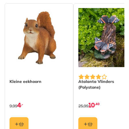
Kleine eekhoorn
Atalanta Vlinders
(Polystone)
4
10
,40
,-
9,99
25,99