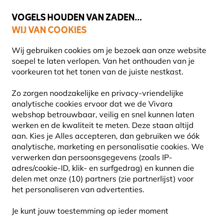
💛
Help ze de zomer door
: Tot
15% korting
!
VOGELS HOUDEN VAN ZADEN...
WIJ VAN COOKIES
Uitstekend beoordeeld in 11 landen
Gratis thuisbezorgd vanaf €49
Wij gebruiken cookies om je bezoek aan onze website
soepel te laten verlopen. Van het onthouden van je
voorkeuren tot het tonen van de juiste nestkast.
Aanbiedingen
Outlet
Zo zorgen noodzakelijke en privacy-vriendelijke
analytische cookies ervoor dat we de Vivara
webshop betrouwbaar, veilig en snel kunnen laten
60% KORTING
werken en de kwaliteit te meten. Deze staan altijd
aan. Kies je Alles accepteren, dan gebruiken we óók
analytische, marketing en personalisatie cookies.
We
verwerken dan persoonsgegevens (zoals IP-
adres/cookie-ID, klik- en surfgedrag) en kunnen die
delen met onze (10) partners (zie partnerlijst) voor
het personaliseren van advertenties.
Je kunt jouw toestemming op ieder moment