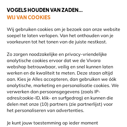
💛
Help ze de zomer door
: Tot
15% korting
!
VOGELS HOUDEN VAN ZADEN...
WIJ VAN COOKIES
Uitstekend beoordeeld in 11 landen
Gratis thuisbezorgd vanaf €49
Wij gebruiken cookies om je bezoek aan onze website
soepel te laten verlopen. Van het onthouden van je
voorkeuren tot het tonen van de juiste nestkast.
Cadeaus
Zo zorgen noodzakelijke en privacy-vriendelijke
analytische cookies ervoor dat we de Vivara
webshop betrouwbaar, veilig en snel kunnen laten
werken en de kwaliteit te meten. Deze staan altijd
aan. Kies je Alles accepteren, dan gebruiken we óók
analytische, marketing en personalisatie cookies.
We
verwerken dan persoonsgegevens (zoals IP-
adres/cookie-ID, klik- en surfgedrag) en kunnen die
delen met onze (10) partners (zie partnerlijst) voor
het personaliseren van advertenties.
Je kunt jouw toestemming op ieder moment