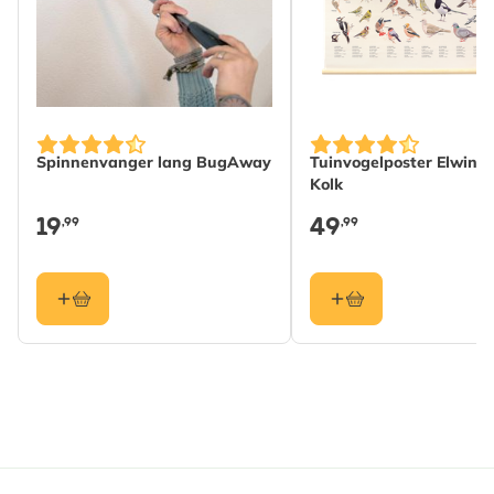
Ingrediënten: verzeepte karitéboter* en cacaoboter*;
water; avocado-olie*; jojobaolie*.
inci (gelijk aan de verpakking, internationale
naamgeving): sodium shea butterate*, sodium cocoa
Spinnenvanger lang BugAway
Tuinvogelposter Elwin v
butterate*, aqua, persea gratissima oil*, simmondsia
Kolk
chinensis oil*.
19
49
,99
,99
*van gecertificeerd biologische herkomst.
Gewicht per stuk: ca. 100 gram