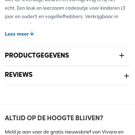
echt. Een leuk en leerzaam cadeautje voor kinderen (3
jaar en ouder!) en vogelliefhebbers. Verkrijgbaar in
vele populaire vogelsoorten.
De vogelknuffels zijn gemaakt van polyester en de
Lees meer
vulling bestaat uit gerecyclede plastic flessen.
Afmeting : circa 12,5 cm
PRODUCTGEGEVENS
Materiaal : polyester en vulling van gerecyclede
plastic flessen
Art.nr.
969980174
REVIEWS
Verzending naar België is helaas niet mogelijk voor
dit product.
Gewicht
0.799 kg
Materiaal
Polyester
ALTIJD OP DE HOOGTE BLIJVEN?
Meld je aan voor de gratis nieuwsbrief van Vivara en