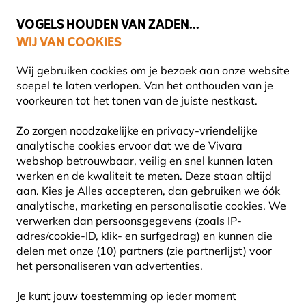
💛
Help ze de zomer door
: Tot
15% korting
!
VOGELS HOUDEN VAN ZADEN...
WIJ VAN COOKIES
Uitstekend beoordeeld in 11 landen
Gratis thuisbezorgd vanaf €49
Wij gebruiken cookies om je bezoek aan onze website
soepel te laten verlopen. Van het onthouden van je
voorkeuren tot het tonen van de juiste nestkast.
Kids
Pluche knuffels
Zo zorgen noodzakelijke en privacy-vriendelijke
analytische cookies ervoor dat we de Vivara
webshop betrouwbaar, veilig en snel kunnen laten
15% KORTING
werken en de kwaliteit te meten. Deze staan altijd
aan. Kies je Alles accepteren, dan gebruiken we óók
analytische, marketing en personalisatie cookies.
We
verwerken dan persoonsgegevens (zoals IP-
adres/cookie-ID, klik- en surfgedrag) en kunnen die
delen met onze (10) partners (zie partnerlijst) voor
het personaliseren van advertenties.
Je kunt jouw toestemming op ieder moment