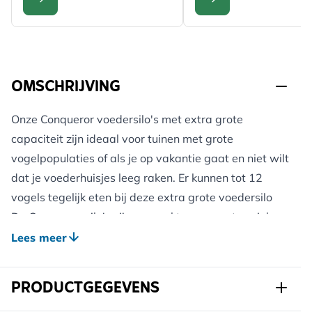
CONFIGURE
CONFIGURE
OMSCHRIJVING
Onze Conqueror voedersilo's met extra grote
capaciteit zijn ideaal voor tuinen met grote
vogelpopulaties of als je op vakantie gaat en niet wilt
dat je voederhuisjes leeg raken. Er kunnen tot 12
vogels tegelijk eten bij deze extra grote voedersilo
De Conqueror silo's zijn gemaakt van gegoten zink
met poedercoating en sterke buizen van
Lees meer
polycarbonaat. Ze gaan lang mee en zijn uitstekend
bestand tegen schade door eekhoorns. Vivara geeft 5
PRODUCTGEGEVENS
jaar garantie op de Conqueror silo's.