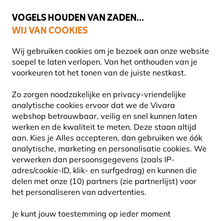
💛
Help ze de zomer door
: Tot
15% korting
!
VOGELS HOUDEN VAN ZADEN...
WIJ VAN COOKIES
Uitstekend beoordeeld in 11 landen
Gratis thuisbezorgd vanaf €49
Wij gebruiken cookies om je bezoek aan onze website
soepel te laten verlopen. Van het onthouden van je
voorkeuren tot het tonen van de juiste nestkast.
Vogel voederhuis
Voedersilo's voor vogels
Zo zorgen noodzakelijke en privacy-vriendelijke
analytische cookies ervoor dat we de Vivara
webshop betrouwbaar, veilig en snel kunnen laten
10% KORTING
werken en de kwaliteit te meten. Deze staan altijd
aan. Kies je Alles accepteren, dan gebruiken we óók
analytische, marketing en personalisatie cookies.
We
verwerken dan persoonsgegevens (zoals IP-
adres/cookie-ID, klik- en surfgedrag) en kunnen die
delen met onze (10) partners (zie partnerlijst) voor
het personaliseren van advertenties.
Je kunt jouw toestemming op ieder moment