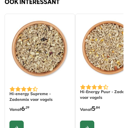
OOK INTERESSANT
De prijs is afhankelij
De prijs is afhankelijk van de gekozen opties op de pro
Hi-Energy Puur - Zaden
Hi-energy Supreme -
voor vogels
Zadenmix voor vogels
6
5
,29
,84
Vanaf
Vanaf