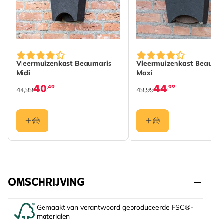
Vleermuizenkast Beaumaris
Vleermuizenkast Beaum
Midi
Maxi
40
44
,49
,99
44,99
49,99
OMSCHRIJVING
Gemaakt van verantwoord geproduceerde FSC®-
materialen