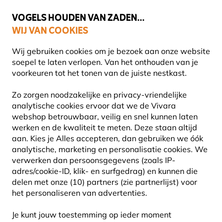
💛
Help ze de zomer door
: Tot
15% korting
!
VOGELS HOUDEN VAN ZADEN...
WIJ VAN COOKIES
Uitstekend beoordeeld in 11 landen
Gratis thuisbezorgd vanaf €49
Wij gebruiken cookies om je bezoek aan onze website
soepel te laten verlopen. Van het onthouden van je
voorkeuren tot het tonen van de juiste nestkast.
Producten voor tuindieren
Vleermuiskasten
Zo zorgen noodzakelijke en privacy-vriendelijke
analytische cookies ervoor dat we de Vivara
webshop betrouwbaar, veilig en snel kunnen laten
10% KORTING
werken en de kwaliteit te meten. Deze staan altijd
aan. Kies je Alles accepteren, dan gebruiken we óók
analytische, marketing en personalisatie cookies.
We
verwerken dan persoonsgegevens (zoals IP-
adres/cookie-ID, klik- en surfgedrag) en kunnen die
delen met onze (10) partners (zie partnerlijst) voor
het personaliseren van advertenties.
Je kunt jouw toestemming op ieder moment