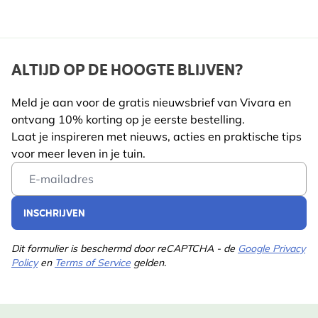
kunstlicht. Vermijd directe regeninslag. De
vleermuizenkast ophangen met de bijgeleverde
schroeven. In de achterwand bevindt zich een
ALTIJD OP DE HOOGTE BLIJVEN?
“sleutelgat” waar de gemonteerde schroef ingehaakt
kan worden. Door het 3 voorgeboorde gaten in de
Meld je aan voor de gratis nieuwsbrief van Vivara en
aanvliegplank kunt u de vleermuizenkast extra vast
ontvang 10% korting op je eerste bestelling.
Laat je inspireren met nieuws, acties en praktische tips
zetten. Bij voorkeur meerdere kasten bij elkaar
voor meer leven in je tuin.
hangen. Bij plaatsing op zolders en in stallen de
Email Address
kasten zo hoog mogelijk tegen de gevel of palen
plaatsen. Bij hoge ruimtes in stallen of op zolders de
INSCHRIJVEN
kasten op minimaal 3 meter hoogte plaatsen.
ONDERHOUD
Dit formulier is beschermd door reCAPTCHA - de
Google Privacy
Policy
en
Terms of Service
gelden.
De vleermuiskasten kunt u één keer per jaar in de
winter schoonmaken. Bij voorkeur tijdens een
vorstperiode, controleer eerst of de kasten niet bezet