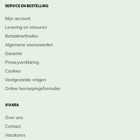
zijn. Met een speciale borstel met lange steel kunnen
SERVICE EN BESTELLING
alle spinnenwebben en andere vervuiling (zoals
Mijn account
ontlasting) in de kast verwijderd worden. Wij
Levering en retouren
adviseren om jaarlijks ook de deugdelijkheid van de
Betaalmethodes
kast en de ophanging te controleren.
Algemene voorwaarden
Garantie
Privacyverklaring
Cookies
Veelgestelde vragen
Online herroepingsformulier
VIVARA
Over ons
Contact
Vacatures