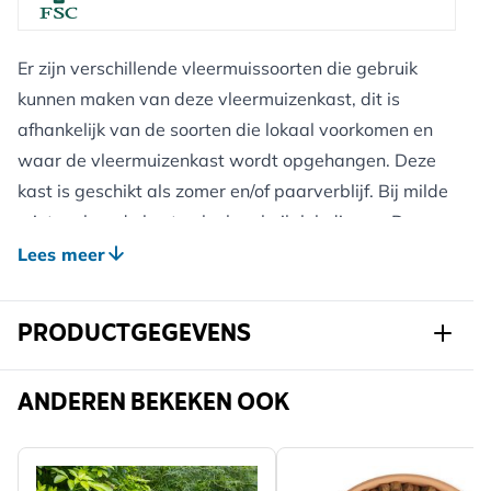
Er zijn verschillende vleermuissoorten die gebruik
kunnen maken van deze vleermuizenkast, dit is
afhankelijk van de soorten die lokaal voorkomen en
waar de vleermuizenkast wordt opgehangen. Deze
kast is geschikt als zomer en/of paarverblijf. Bij milde
winters kan de kast ook als schuilplek dienen. De
binnenzijde van de achterwand is bewerkt met
Lees meer
spuitkurk. De korrelstructuur van de spuitkurk geeft
vleermuizen een goede grip. Spuitkurk heeft een
PRODUCTGEGEVENS
zacht oppervlak, het voorkomt dat vleermuizen
slijtage aan vleugels of nagels krijgen.
Art.nr.
914840119
ANDEREN BEKEKEN OOK
Merk
CJ Wildlife
Plaatsing
Geschikt voor:
kast:
Gewicht
12.225 kg