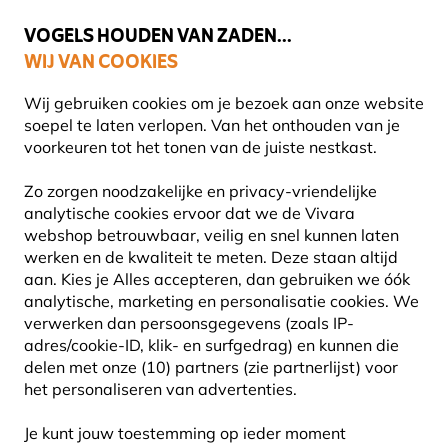
💛
Help ze de zomer door
: Tot
15% korting
!
VOGELS HOUDEN VAN ZADEN...
WIJ VAN COOKIES
Uitstekend beoordeeld in 11 landen
Gratis thuisbezorgd vanaf €49
Wij gebruiken cookies om je bezoek aan onze website
soepel te laten verlopen. Van het onthouden van je
voorkeuren tot het tonen van de juiste nestkast.
Planten
Biologische planten
Zo zorgen noodzakelijke en privacy-vriendelijke
analytische cookies ervoor dat we de Vivara
webshop betrouwbaar, veilig en snel kunnen laten
werken en de kwaliteit te meten. Deze staan altijd
aan. Kies je Alles accepteren, dan gebruiken we óók
analytische, marketing en personalisatie cookies.
We
verwerken dan persoonsgegevens (zoals IP-
adres/cookie-ID, klik- en surfgedrag) en kunnen die
delen met onze (10) partners (zie partnerlijst) voor
het personaliseren van advertenties.
Je kunt jouw toestemming op ieder moment