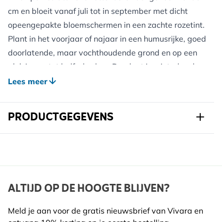
cm en bloeit vanaf juli tot in september met dicht
opeengepakte bloemschermen in een zachte rozetint.
Plant in het voorjaar of najaar in een humusrijke, goed
doorlatende, maar vochthoudende grond en op een
plek in zon tot halfschaduw. De plant is winterhard;
een beschermlaag van organisch materiaal helpt
Lees meer
onkruid tegen te gaan en vocht vast te houden.
Vlambloemen staan bekend om hun zoete geur die
PRODUCTGEGEVENS
bestuivers aantrekt. Door uitgebloeide stelen weg te
knippen, wordt de bloeitijd verlengd. Na de bloei kun
Art.nr.
823500120
je de planten tot de grond terugnemen; in het
voorjaar schieten nieuwe scheuten uit.
Merk
Kwekerij Verhoeven
Breedte
147 mm
ALTIJD OP DE HOOGTE BLIJVEN?
Voordelen voor Wilde Dieren:
Hoogte
337 mm
De bloemschermen bieden stuifmeel en nectar, waar
Meld je aan voor de gratis nieuwsbrief van Vivara en
vooral bijen en vlinders in de zomermaanden van