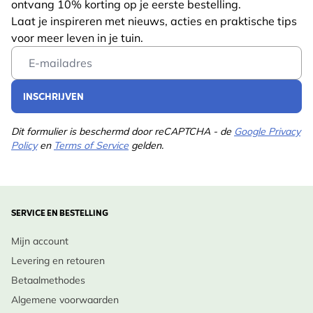
ontvang 10% korting op je eerste bestelling.
Lengte
115 mm
Een belangrijke nectarbron voor bestuivers in de
Laat je inspireren met nieuws, acties en praktische tips
Gewicht
0.75 kg
voor meer leven in je tuin.
vroege zomer; vogels kunnen de zaadjes eten in het
Lees meer
Email Address
najaar.
Diersoort
Bij, Vogel, Vlinder
Kleur
Paars
INSCHRIJVEN
Ontwerp Inspiratie:
In een landelijke bloemenweide of (half)natuurlijke
Meerjarig
Ja
Dit formulier is beschermd door reCAPTCHA - de
Google Privacy
border combineer je Weidesalie met Knoopkruid,
Policy
en
Terms of Service
gelden.
Potgrootte
11cm
Margrieten of Zwarte toorts voor een speels, wild
karakter.
Standplaats
Zonlicht, Half schaduw
Grondsoort
Vochtig, Klei
SERVICE EN BESTELLING
Inheemse Status:
Inheems in Nederland en België, zij het zeldzaam in
Bloeimaanden
Mei, Jul., Aug.
Mijn account
het wild.
Levering en retouren
Plukmaanden
Februari
Betaalmethodes
Verzorging
:
Plantmaanden
Mei, Juni, Juli, Augustus,
Algemene voorwaarden
September, Maart
•
Wanneer te planten/zaaien
: Voor- of najaar, in