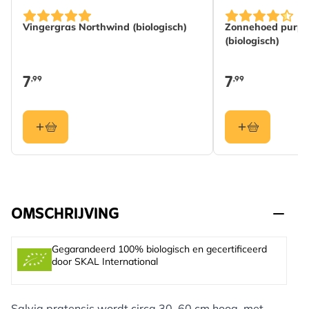
Vingergras Northwind (biologisch)
Zonnehoed purp
(biologisch)
7
7
,99
,99
OMSCHRIJVING
Gegarandeerd 100% biologisch en gecertificeerd
door SKAL International
Salvia pratensis wordt circa 30–60 cm hoog, met