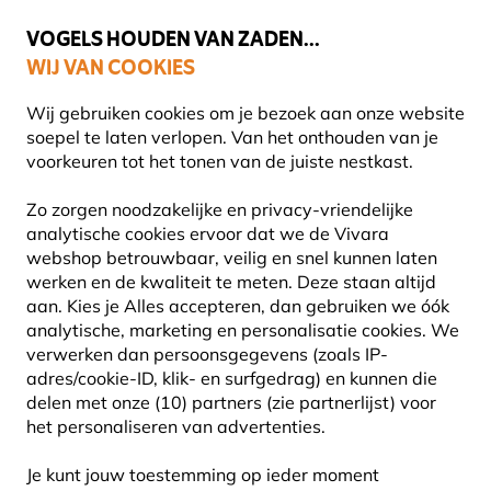
💛
Help ze de zomer door
: Tot
15% korting
!
VOGELS HOUDEN VAN ZADEN...
WIJ VAN COOKIES
Uitstekend beoordeeld in 11 landen
Gratis thuisbezorgd vanaf €49
Wij gebruiken cookies om je bezoek aan onze website
soepel te laten verlopen. Van het onthouden van je
voorkeuren tot het tonen van de juiste nestkast.
Planten
Biologische planten
Zo zorgen noodzakelijke en privacy-vriendelijke
analytische cookies ervoor dat we de Vivara
webshop betrouwbaar, veilig en snel kunnen laten
werken en de kwaliteit te meten. Deze staan altijd
aan. Kies je Alles accepteren, dan gebruiken we óók
analytische, marketing en personalisatie cookies.
We
verwerken dan persoonsgegevens (zoals IP-
adres/cookie-ID, klik- en surfgedrag) en kunnen die
delen met onze (10) partners (zie partnerlijst) voor
het personaliseren van advertenties.
Je kunt jouw toestemming op ieder moment