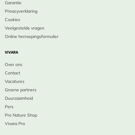
Garantie
vorstvrije grond.
Privacyverklaring
•
Bodem & Licht
: Volle zon, doorlatend, niet te rijk.
Cookies
•
Onderhoud
: Zaadhoofden laten of weghalen na
Veelgestelde vragen
bloei; in winter sterft plant af.
Online herroepingsformulier
•
Winteroverleving
: Zeer winterhard, via rozet
overwinterend.
VIVARA
•
Levensduur
: Meerjarig, zaait zich spontaan.
Over ons
Laat inheemse Weidesalie je tuin vullen met bijen en
Contact
vlinders – Bestel Weidesalie vandaag!
Vacatures
Groene partners
Duurzaamheid
Pers
Pro Nature Shop
Vivara Pro