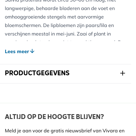
langwerpige, behaarde bladeren aan de voet en
omhooggroeiende stengels met aarvormige
bloemschermen. De lipbloemen zijn paars/lila en
verschijnen meestal in mei-juni. Zaai of plant in
zonnige, doorlatende en niet te vruchtbare grond. De
plant is winterhard; een beschermlaag van organisch
Lees meer
materiaal is optioneel, maar niet noodzakelijk.
Weidesalie biedt nectar aan bijen, hommels en
PRODUCTGEGEVENS
vlinders. Na de bloei kunnen zaden vormen, die
vogels of wind verspreiden. Laat de bloemstengels
Art.nr.
822330120
eventueel staan voor zaadverspreiding of knip ze
weg om ongewenste uitzaai te beperken. In de winter
Merk
Kwekerij Verhoeven
sterft de plant bovengronds af, en in het voorjaar
Breedte
147 mm
ALTIJD OP DE HOOGTE BLIJVEN?
verschijnt een nieuwe rozet.
Hoogte
337 mm
Meld je aan voor de gratis nieuwsbrief van Vivara en
Voordelen voor Wilde Dieren: