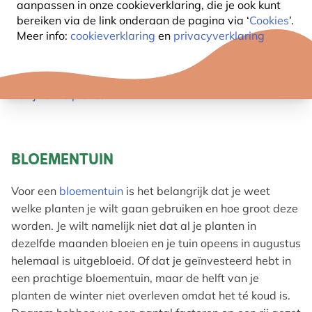
aanpassen in onze cookieverklaring, die je ook kunt
soort tuin moet je op bepaalde dingen opletten. Lees
bereiken via de link onderaan de pagina
via ‘
Cookies
’.
daarom deze handige tips om voorbereid aan de slag
Meer info:
cookieverklaring
en
privacyverklaring
te gaan.
Bekijk onze planten
BLOEMENTUIN
Voor een
bloementuin
is het belangrijk dat je weet
welke planten je wilt gaan gebruiken en hoe groot deze
worden. Je wilt namelijk niet dat al je planten in
dezelfde maanden bloeien en je tuin opeens in augustus
helemaal is uitgebloeid. Of dat je geïnvesteerd hebt in
een prachtige bloementuin, maar de helft van je
planten de winter niet overleven omdat het té koud is.