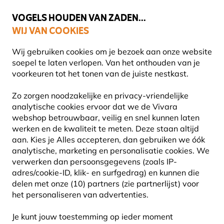
💛
Help ze de zomer door
: Tot
15% korting
!
VOGELS HOUDEN VAN ZADEN...
WIJ VAN COOKIES
Uitstekend beoordeeld in 11 landen
Gratis thuisbezorgd vanaf €49
Wij gebruiken cookies om je bezoek aan onze website
soepel te laten verlopen. Van het onthouden van je
voorkeuren tot het tonen van de juiste nestkast.
Handige tips voor een bloemen- en kruidentuin
Zo zorgen noodzakelijke en privacy-vriendelijke
HANDIGE TIPS VOOR EEN BLOEMEN- EN
analytische cookies ervoor dat we de Vivara
webshop betrouwbaar, veilig en snel kunnen laten
KRUIDENTUIN
werken en de kwaliteit te meten. Deze staan altijd
aan. Kies je Alles accepteren, dan gebruiken we óók
analytische, marketing en personalisatie cookies.
We
verwerken dan persoonsgegevens (zoals IP-
Wanneer je je tuin wilt inrichten is het belangrijk om te
adres/cookie-ID, klik- en surfgedrag) en kunnen die
bepalen welke kant je op wilt gaan. Wil je een kleurrijke
delen met onze (10) partners (zie partnerlijst) voor
het personaliseren van advertenties.
tuin vol bloeiende bloemen? Of ga je toch liever voor een
functionele kruidentuin zodat je eten altijd heerlijk op
Je kunt jouw toestemming op ieder moment
smaak is? Elke tuin heeft zo zijn eigen functie en bij elke