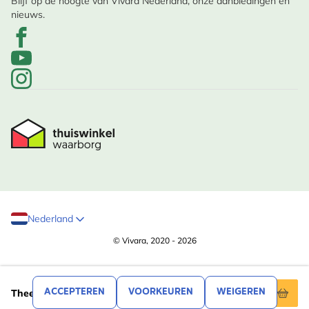
Blijf op de hoogte van Vivara Nederland, onze aanbiedingen en
nieuws.
Nederland
© Vivara, 2020 - 2026
,99
19
ACCEPTEREN
VOORKEUREN
WEIGEREN
Theedoeken met vogels - Roy Kirkham