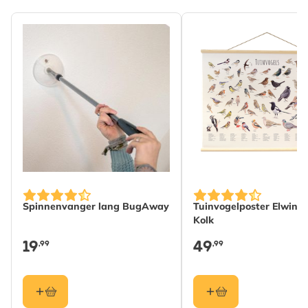
Merk
Roy Kirkham
Breedte
171 mm
Hoogte
358 mm
Lengte
36 mm
Gewicht
0.124 kg
Lees meer
Materiaal
Katoen
Spinnenvanger lang BugAway
Tuinvogelposter Elwin v
Kolk
19
49
,99
,99