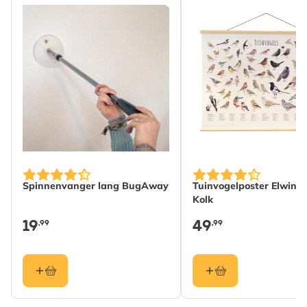
Spinnenvanger lang BugAway
Tuinvogelposter Elwin v
Kolk
19
49
,99
,99