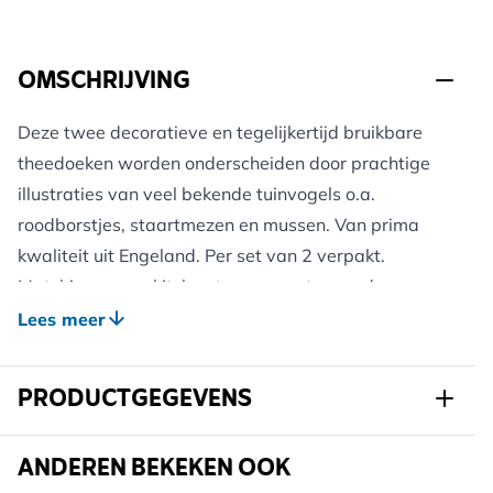
OMSCHRIJVING
Deze twee decoratieve en tegelijkertijd bruikbare
theedoeken worden onderscheiden door prachtige
illustraties van veel bekende tuinvogels o.a.
roodborstjes, staartmezen en mussen. Van prima
kwaliteit uit Engeland. Per set van 2 verpakt.
Matching mugs, kitchen trays, coasters and apron
from the Roy Kirkham range also available. A great
Lees meer
gift to give or receive.
PRODUCTGEGEVENS
Art.nr.
976320111
ANDEREN BEKEKEN OOK