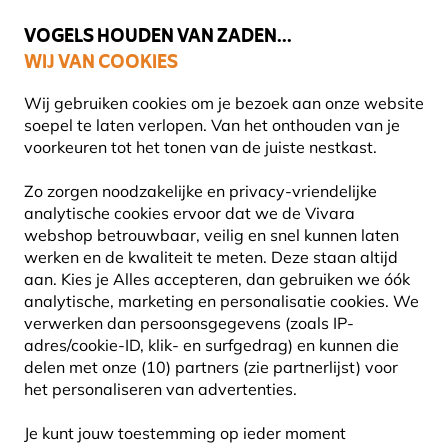
💛
Help ze de zomer door
: Tot
15% korting
!
VOGELS HOUDEN VAN ZADEN...
WIJ VAN COOKIES
Uitstekend beoordeeld in 11 landen
Gratis thuisbezorgd vanaf €49
Wij gebruiken cookies om je bezoek aan onze website
soepel te laten verlopen. Van het onthouden van je
voorkeuren tot het tonen van de juiste nestkast.
Cadeaus
Roy Kirkham servies
Zo zorgen noodzakelijke en privacy-vriendelijke
analytische cookies ervoor dat we de Vivara
webshop betrouwbaar, veilig en snel kunnen laten
werken en de kwaliteit te meten. Deze staan altijd
aan. Kies je Alles accepteren, dan gebruiken we óók
analytische, marketing en personalisatie cookies.
We
verwerken dan persoonsgegevens (zoals IP-
adres/cookie-ID, klik- en surfgedrag) en kunnen die
delen met onze (10) partners (zie partnerlijst) voor
het personaliseren van advertenties.
Je kunt jouw toestemming op ieder moment