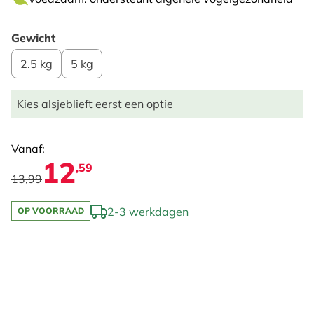
Gewicht
2.5 kg
5 kg
Kies alsjeblieft eerst een optie
Vanaf:
12
,59
13,99
2-3 werkdagen
OP VOORRAAD