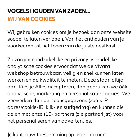
💛
Help ze de zomer door
: Tot
15% korting
!
VOGELS HOUDEN VAN ZADEN...
WIJ VAN COOKIES
Gratis thuisbezorgd vanaf €49
Wij gebruiken cookies om je bezoek aan onze website
soepel te laten verlopen. Van het onthouden van je
voorkeuren tot het tonen van de juiste nestkast.
Vogelvoer
Enkelvoudige zaden
Zo zorgen noodzakelijke en privacy-vriendelijke
analytische cookies ervoor dat we de Vivara
webshop betrouwbaar, veilig en snel kunnen laten
10% KORTING
werken en de kwaliteit te meten. Deze staan altijd
aan. Kies je Alles accepteren, dan gebruiken we óók
analytische, marketing en personalisatie cookies.
We
verwerken dan persoonsgegevens (zoals IP-
adres/cookie-ID, klik- en surfgedrag) en kunnen die
delen met onze (10) partners (zie partnerlijst) voor
het personaliseren van advertenties.
Je kunt jouw toestemming op ieder moment