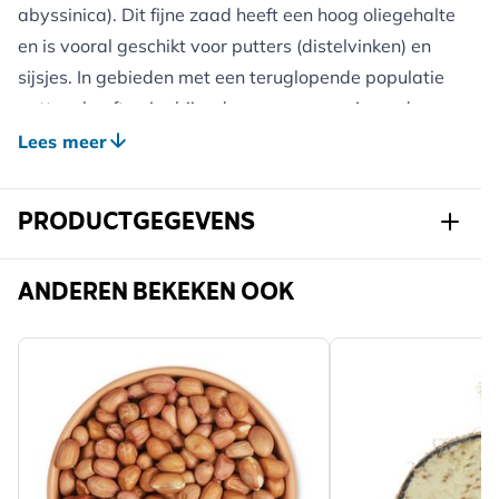
abyssinica). Dit fijne zaad heeft een hoog oliegehalte
en is vooral geschikt voor putters (distelvinken) en
sijsjes. In gebieden met een teruglopende populatie
putters heeft nyjer bijgedragen aan groei van de
populatie! Het is aan te raden om Nyjerzaad in een
Lees meer
speciale Nyjer Voedersilo aan te bieden, want op een
voedertafel en zelfs uit een normale voedersilo waait
PRODUCTGEGEVENS
dit lichte zaad meteen weg.
Art.nr.
G-240050120-
ANDEREN BEKEKEN OOK
240100120
Merk
CJ Wildlife
Kcal per
509
100g
Belangrijkste
Nyjerzaad