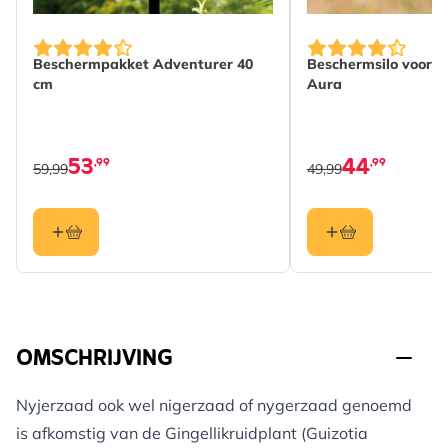
Beschermpakket Adventurer 40
Beschermsilo voor kl
cm
Aura
53
44
,99
,99
59,99
49,99
OMSCHRIJVING
Nyjerzaad ook wel nigerzaad of nygerzaad genoemd
is afkomstig van de Gingellikruidplant (Guizotia