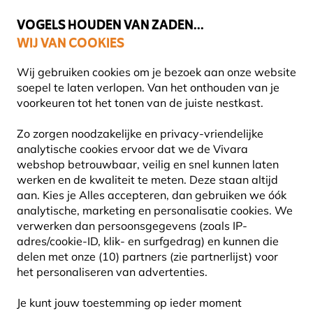
💛
Help ze de zomer door
: Tot
15% korting
!
VOGELS HOUDEN VAN ZADEN...
WIJ VAN COOKIES
Gratis thuisbezorgd vanaf €49
Wij gebruiken cookies om je bezoek aan onze website
soepel te laten verlopen. Van het onthouden van je
voorkeuren tot het tonen van de juiste nestkast.
Vogelhuisjes en nestkasten
Houten vogelhuisjes
Zo zorgen noodzakelijke en privacy-vriendelijke
analytische cookies ervoor dat we de Vivara
webshop betrouwbaar, veilig en snel kunnen laten
werken en de kwaliteit te meten. Deze staan altijd
aan. Kies je Alles accepteren, dan gebruiken we óók
analytische, marketing en personalisatie cookies.
We
verwerken dan persoonsgegevens (zoals IP-
adres/cookie-ID, klik- en surfgedrag) en kunnen die
delen met onze (10) partners (zie partnerlijst) voor
het personaliseren van advertenties.
Je kunt jouw toestemming op ieder moment