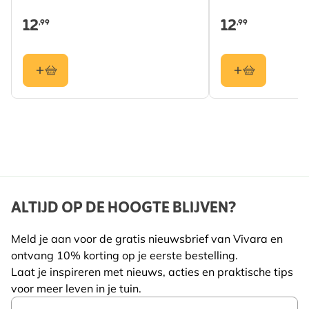
Invliegopening
32mm
Decoratief kustontwerp:
heldergele afwerking voegt
12
12
,99
,99
een zonnige, strand-achtige uitstraling toe aan tuinen
en balkons.
Eenvoudig op te hangen:
eenvoudig
ophangsysteem voor muren, hekken of bomen.
Gemakkelijk schoon te maken:
het openende paneel
zorgt voor snel en probleemloos onderhoud.
Stimuleert tuinwild:
biedt een veilige nestplaats en
nodigt meer vogels uit in je omgeving.
Doordacht, vogelvriendelijk ontwerp:
ontworpen
ALTIJD OP DE HOOGTE BLIJVEN?
om comfort en bescherming te bieden tijdens het
broedseizoen.
Meld je aan voor de gratis nieuwsbrief van Vivara en
WAAROM KIEZEN VOOR VIVARA?
ontvang 10% korting op je eerste bestelling.
Laat je inspireren met nieuws, acties en praktische tips
Vivara nestkasten worden ontwikkeld met
voor meer leven in je tuin.
natuurdeskundigen en ontworpen om veilig, praktisch
Email Address