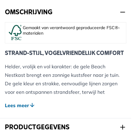
OMSCHRIJVING
Gemaakt van verantwoord geproduceerde FSC®-
materialen
STRAND-STIJL, VOGELVRIENDELIJK COMFORT
Helder, vrolijk en vol karakter: de gele Beach
Nestkast brengt een zonnige kustsfeer naar je tuin.
De gele kleur en strakke, eenvoudige lijnen zorgen
voor een ontspannen strandsfeer, terwijl het
vogelvriendelijke ontwerp kleine tuinvogels een
Lees meer
veilige en uitnodigende plek biedt om te nestelen.
Deze nestkast is net zo praktisch als decoratief,
PRODUCTGEGEVENS
eenvoudig op te hangen en een plezier om naar te
kijken zodra vogels hun intrek nemen.