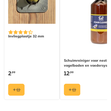
Invliegplaatje 32 mm
Schuimreiniger voor nestka
vogelbaden en voedersyst
2
12
,99
,99