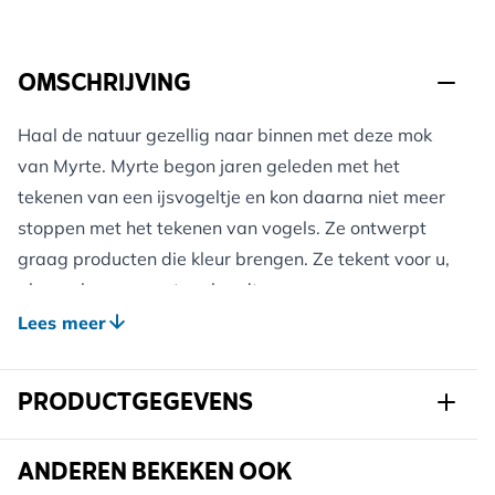
OMSCHRIJVING
Haal de natuur gezellig naar binnen met deze mok
van Myrte. Myrte begon jaren geleden met het
tekenen van een ijsvogeltje en kon daarna niet meer
stoppen met het tekenen van vogels. Ze ontwerpt
graag producten die kleur brengen. Ze tekent voor u,
als u ook zo van natuur houdt.
Deze mok is voorzien van een tekening van een
Lees meer
koolmees. Deze range, welke speciaal ontworpen is
door Myrte voor Vivara, bestaat uit 5 verschillende
PRODUCTGEGEVENS
mokken. Allemaal voorzien van de kenmerkende
Myrte tekeningen met mooie kleurstellingen. De
Art.nr.
979680119
ANDEREN BEKEKEN OOK
mokken hebben een inhoud van 310 ml, zijn gemaakt