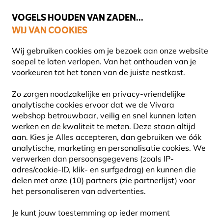
💛
Help ze de zomer door
: Tot
15% korting
!
VOGELS HOUDEN VAN ZADEN...
WIJ VAN COOKIES
Uitstekend beoordeeld in 11 landen
Gratis thuisbezorgd vanaf €49
Wij gebruiken cookies om je bezoek aan onze website
soepel te laten verlopen. Van het onthouden van je
voorkeuren tot het tonen van de juiste nestkast.
Cadeaus
Servies
Zo zorgen noodzakelijke en privacy-vriendelijke
analytische cookies ervoor dat we de Vivara
webshop betrouwbaar, veilig en snel kunnen laten
werken en de kwaliteit te meten. Deze staan altijd
aan. Kies je Alles accepteren, dan gebruiken we óók
analytische, marketing en personalisatie cookies.
We
verwerken dan persoonsgegevens (zoals IP-
adres/cookie-ID, klik- en surfgedrag) en kunnen die
delen met onze (10) partners (zie partnerlijst) voor
het personaliseren van advertenties.
Je kunt jouw toestemming op ieder moment