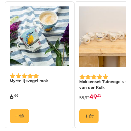
De prijs is afhankelijk
Myrte IJsvogel mok
Mokkenset Tuinvogels - E
van der Kolk
6
49
,99
,21
55,92