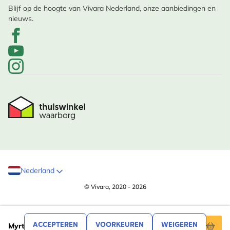
Blijf op de hoogte van Vivara Nederland, onze aanbiedingen en
nieuws.
Nederland
© Vivara, 2020 - 2026
,99
6
ACCEPTEREN
VOORKEUREN
WEIGEREN
Myrte Koolmees mok