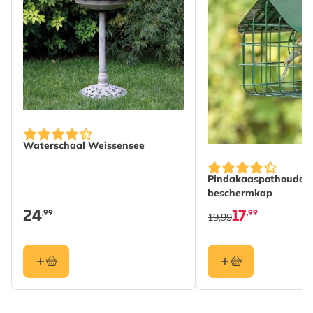
Lengte
30 mm
Gewicht
0.02 kg
Lees meer
Kleur
Zilver
Materiaal
Metaal
Waterschaal Weissensee
Pindakaaspothouder 
beschermkap
24
17
,99
,99
19,99