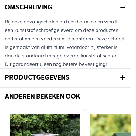
OMSCHRIJVING
Bij onze opvangschalen en beschermkooien wordt
een kunststof schroef geleverd om deze producten
onder of op een voedersilo te monteren. Deze schroef
is gemaakt van aluminium, waardoor hij sterker is
dan de standaard meegeleverde kunststof schroef.
Dit garandeert u een nog betere bevestiging!
PRODUCTGEGEVENS
Art.nr.
940540120
ANDEREN BEKEKEN OOK
Merk
CJ Wildlife
Breedte
37 mm
Hoogte
85 mm