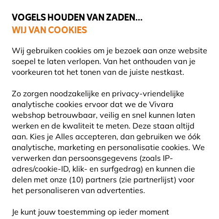
💛
Help ze de zomer door
: Tot
15% korting
!
VOGELS HOUDEN VAN ZADEN...
WIJ VAN COOKIES
Uitstekend beoordeeld in 11 landen
Gratis thuisbezorgd vanaf €49
Wij gebruiken cookies om je bezoek aan onze website
soepel te laten verlopen. Van het onthouden van je
voorkeuren tot het tonen van de juiste nestkast.
Vogel voederhuis
Voederpalen & ophangsystemen
Zo zorgen noodzakelijke en privacy-vriendelijke
analytische cookies ervoor dat we de Vivara
webshop betrouwbaar, veilig en snel kunnen laten
10% KORTING
werken en de kwaliteit te meten. Deze staan altijd
aan. Kies je Alles accepteren, dan gebruiken we óók
analytische, marketing en personalisatie cookies.
We
verwerken dan persoonsgegevens (zoals IP-
adres/cookie-ID, klik- en surfgedrag) en kunnen die
delen met onze (10) partners (zie partnerlijst) voor
het personaliseren van advertenties.
Je kunt jouw toestemming op ieder moment