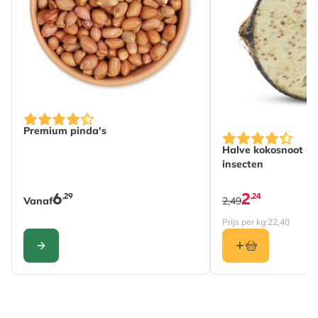
De prijs is afhankelijk van de gekozen opties op de pro
Premium pinda's
Halve kokosnoot m
insecten
6
2
,29
,24
Vanaf
2,49
Prijs per kg:
22,40
CONFIGURE