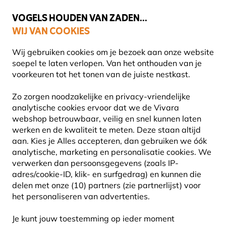
💛
Help ze de zomer door
: Tot
15% korting
!
VOGELS HOUDEN VAN ZADEN...
WIJ VAN COOKIES
Uitstekend beoordeeld in 11 landen
Gratis thuisbezorgd vanaf €49
Wij gebruiken cookies om je bezoek aan onze website
soepel te laten verlopen. Van het onthouden van je
voorkeuren tot het tonen van de juiste nestkast.
Planten
Biologische planten
Zo zorgen noodzakelijke en privacy-vriendelijke
analytische cookies ervoor dat we de Vivara
webshop betrouwbaar, veilig en snel kunnen laten
werken en de kwaliteit te meten. Deze staan altijd
aan. Kies je Alles accepteren, dan gebruiken we óók
analytische, marketing en personalisatie cookies.
We
verwerken dan persoonsgegevens (zoals IP-
adres/cookie-ID, klik- en surfgedrag) en kunnen die
delen met onze (10) partners (zie partnerlijst) voor
het personaliseren van advertenties.
Je kunt jouw toestemming op ieder moment