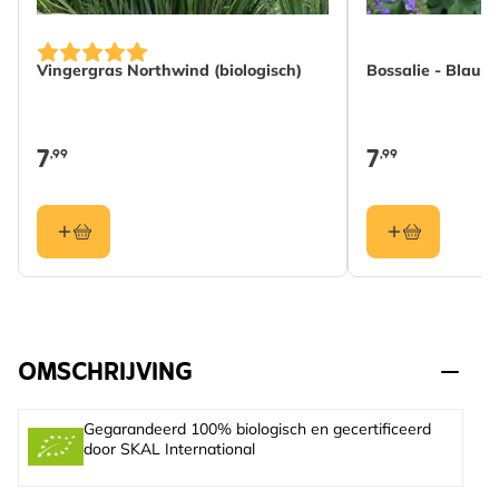
Vingergras Northwind (biologisch)
Bossalie - Blauw-
7
7
,99
,99
OMSCHRIJVING
Gegarandeerd 100% biologisch en gecertificeerd
door SKAL International