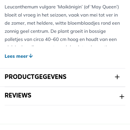
Leucanthemum vulgare ‘Maikönigin’ (of ‘May Queen’)
bloeit al vroeg in het seizoen, vaak van mei tot ver in
de zomer, met heldere, witte bloemblaadjes rond een
zonnig geel centrum. De plant groeit in bossige
polletjes van circa 40–60 cm hoog en houdt van een
plek in de volle zon met goed doorlatende, matig
voedzame grond. Plant in het voorjaar of najaar; deze
Lees meer
margriet is winterhard en profiteert van een
beschermlaag van organisch materiaal om
PRODUCTGEGEVENS
concurrentie met onkruid te verminderen en vocht
vast te houden. Door het weghalen van uitgebloeide
Art.nr.
823390120
REVIEWS
bloemen verleng je de bloeiperiode. De nectar en
pollen in het bloemhart zijn aantrekkelijk voor
Merk
Kwekerij Verhoeven
bestuivers, en in de nazomer kunnen vogels zaadjes
Breedte
147 mm
oppikken. Na de bloei kun je de stengels
Hoogte
337 mm
terugsnoeien; de plant loopt in het volgende seizoen