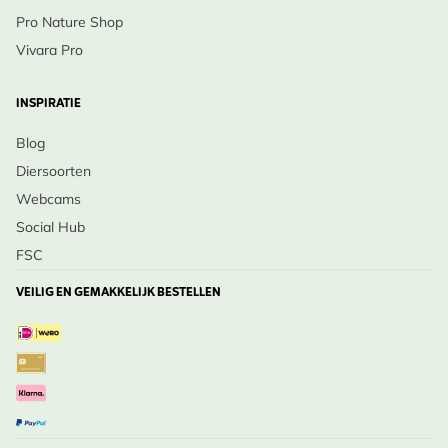
Haal een vroege zomeruitstraling in je tuin met
Pro Nature Shop
Margriet ‘Maikönigin’ – Bestel vandaag!
Vivara Pro
INSPIRATIE
Blog
Diersoorten
Webcams
Social Hub
FSC
VEILIG EN GEMAKKELIJK BESTELLEN