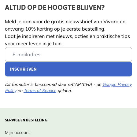
ALTIJD OP DE HOOGTE BLIJVEN?
opnieuw fris uit.
Lengte
115 mm
Meld je aan voor de gratis nieuwsbrief van Vivara en
Gewicht
0.75 kg
Voordelen voor Wilde Dieren:
Lees meer
ontvang 10% korting op je eerste bestelling.
Een rijke nectarbron voor bijen, vlinders en andere
Diersoort
Bij, Vlinder, Vogel
Laat je inspireren met nieuws, acties en praktische tips
insecten; ook interessant voor zaadetende vogels in
voor meer leven in je tuin.
Kleur
Wit
de nazomer.
Email Address
Meerjarig
Ja
Ontwerp Inspiratie:
INSCHRIJVEN
Potgrootte
11cm
Combineer ‘Maikönigin’ in een landelijke weideborder
met Klaprozen, Knoopkruid of Zwenkgrassen voor een
Dit formulier is beschermd door reCAPTCHA - de
Google Privacy
Standplaats
Zonlicht
Policy
en
Terms of Service
gelden.
romantisch, natuurlijk uiterlijk. Ook geschikt in
Grondsoort
Goed doorlatend
combinatie met salvia’s of lavendel voor
kleurcontrast.
Bloeimaanden
Mrt., Apr., Mei, Jun., Jul.,
Aug., Sep.
SERVICE EN BESTELLING
Inheemse Status:
Plukmaanden
Februari
Mijn account
Afgeleid van de inheemse Margriet (Leucanthemum