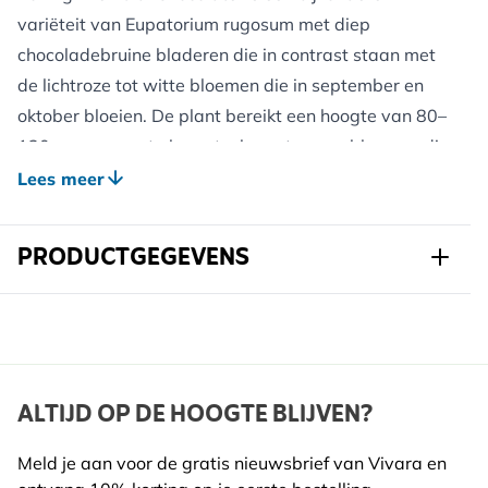
variëteit van Eupatorium rugosum met diep
chocoladebruine bladeren die in contrast staan met
de lichtroze tot witte bloemen die in september en
oktober bloeien. De plant bereikt een hoogte van 80–
120 cm en vormt elegante, losse trossen bloemen die
een belangrijke voedselbron zijn voor bijen, vlinders
Lees meer
en andere bestuivers in de nazomer en vroege
herfst. Deze vaste plant groeit het best in vochtige,
PRODUCTGEGEVENS
goed doorlatende grond en verdraagt zowel volle zon
als halfschaduw. De donkere bladeren blijven het
Art.nr.
823730120
hele seizoen aantrekkelijk en geven borders een
unieke, moderne uitstraling. Eupatorium rugosum
Merk
Kwekerij Verhoeven
'Chocolate' combineert goed met siergrassen en
Breedte
147 mm
ALTIJD OP DE HOOGTE BLIJVEN?
laatbloeiende vaste planten en is uitstekend geschikt
Hoogte
337 mm
voor een natuurlijke of prairieachtige tuin. Omdat de
Meld je aan voor de gratis nieuwsbrief van Vivara en
plant zich via wortelstokken licht kan verspreiden, is