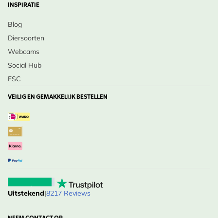
INSPIRATIE
Breng een stijlvolle, natuurlijke uitstraling in je tuin
Blog
met het contrastrijke en bestuivervriendelijke
Diersoorten
Koninginnekruid 'Chocolate'!
Webcams
Social Hub
FSC
VEILIG EN GEMAKKELIJK BESTELLEN
Uitstekend
|
8217 Reviews