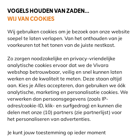
💛
Help ze de zomer door
: Tot
15% korting
!
VOGELS HOUDEN VAN ZADEN...
WIJ VAN COOKIES
Uitstekend beoordeeld in 11 landen
Gratis thuisbezorgd vanaf €49
Wij gebruiken cookies om je bezoek aan onze website
soepel te laten verlopen. Van het onthouden van je
voorkeuren tot het tonen van de juiste nestkast.
Planten
Biologische planten
Zo zorgen noodzakelijke en privacy-vriendelijke
analytische cookies ervoor dat we de Vivara
webshop betrouwbaar, veilig en snel kunnen laten
werken en de kwaliteit te meten. Deze staan altijd
aan. Kies je Alles accepteren, dan gebruiken we óók
analytische, marketing en personalisatie cookies.
We
verwerken dan persoonsgegevens (zoals IP-
adres/cookie-ID, klik- en surfgedrag) en kunnen die
delen met onze (10) partners (zie partnerlijst) voor
het personaliseren van advertenties.
Je kunt jouw toestemming op ieder moment