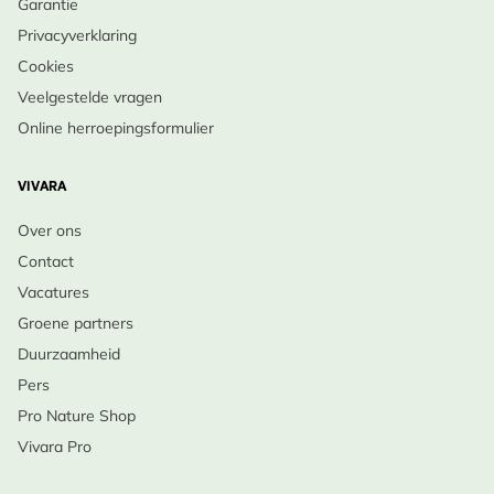
Garantie
Oktober, Maart
Inheemse Status:
Privacyverklaring
Oorspronkelijk afkomstig uit Noord-Amerika, maar in
Cookies
Europese tuinen geliefd om zijn sierwaarde en
Veelgestelde vragen
bestuiversvriendelijkheid.
Online herroepingsformulier
Verzorging
:
VIVARA
•
Wanneer te planten
: Voorjaar of najaar, in goed
Over ons
doorlatende, vochtige grond.
Contact
•
Bodem & Licht
: Voorkeur voor halfschaduw tot zon;
Vacatures
matig vochtige, vruchtbare grond.
Groene partners
•
Onderhoud
: Weinig nodig; kan gesnoeid worden in
Duurzaamheid
de late herfst of het vroege voorjaar.
Pers
•
Winteroverleving
: Winterhard; sterft in de winter
Pro Nature Shop
af en loopt in het voorjaar weer uit.
Vivara Pro
•
Levensduur
: Langlevend en kan zich langzaam
uitbreiden via wortelstokken.