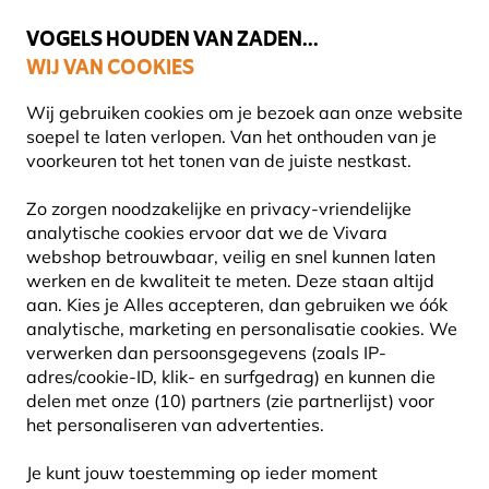
💛
Help ze de zomer door
: Tot
15% korting
!
VOGELS HOUDEN VAN ZADEN...
WIJ VAN COOKIES
Uitstekend beoordeeld in 11 landen
Gratis thuisbezorgd vanaf €49
Wij gebruiken cookies om je bezoek aan onze website
soepel te laten verlopen. Van het onthouden van je
voorkeuren tot het tonen van de juiste nestkast.
Producten voor tuindieren
Insectenhotels
Zo zorgen noodzakelijke en privacy-vriendelijke
analytische cookies ervoor dat we de Vivara
webshop betrouwbaar, veilig en snel kunnen laten
15% KORTING
werken en de kwaliteit te meten. Deze staan altijd
aan. Kies je Alles accepteren, dan gebruiken we óók
analytische, marketing en personalisatie cookies.
We
verwerken dan persoonsgegevens (zoals IP-
adres/cookie-ID, klik- en surfgedrag) en kunnen die
delen met onze (10) partners (zie partnerlijst) voor
het personaliseren van advertenties.
Je kunt jouw toestemming op ieder moment