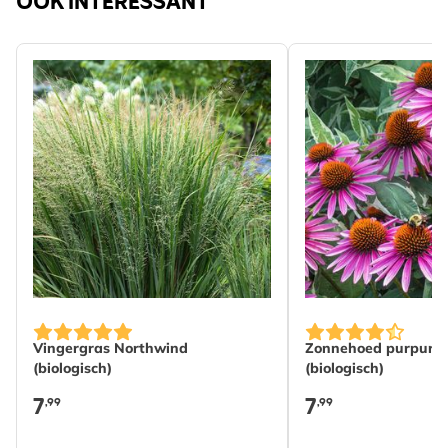
OOK INTERESSANT
Vingergras Northwind
Zonnehoed purpure
(biologisch)
(biologisch)
7
7
,99
,99