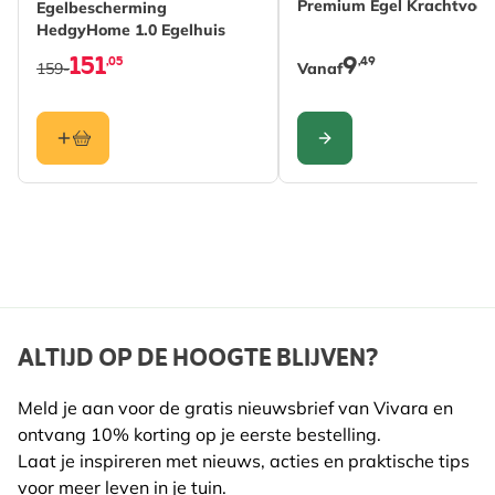
Premium Egel Krachtvoer
haak, spijkers, korte en lange schroeven en
Egelbescherming
Materiaal
Hout (FSC® 100%)
HedgyHome 1.0 Egelhuis
sluitringen.
151
9
,05
,49
159-
Vanaf
CONFIGURE
ALTIJD OP DE HOOGTE BLIJVEN?
Meld je aan voor de gratis nieuwsbrief van Vivara en
ontvang 10% korting op je eerste bestelling.
Laat je inspireren met nieuws, acties en praktische tips
voor meer leven in je tuin.