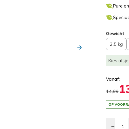
Pure en
Speciaa
Gewicht
2.5 kg
Kies alsje
Vanaf:
1
14,99
OP VOORR
Quantity