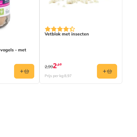
na
Vetblok met insecten
vogels - met
2
,69
2,99
Prijs per kg:
8,97