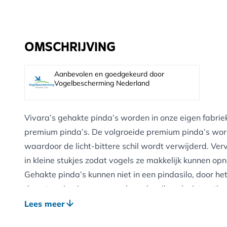
OMSCHRIJVING
Aanbevolen en goedgekeurd door
Vogelbescherming Nederland
Vivara’s gehakte pinda’s worden in onze eigen fabri
premium pinda’s. De volgroeide premium pinda’s wor
waardoor de licht-bittere schil wordt verwijderd. Ve
in kleine stukjes zodat vogels ze makkelijk kunnen op
Gehakte pinda’s kunnen niet in een pindasilo, door he
doorstroming in een normale zadensilo ook niet optim
daarom het beste op een voedertafel of op de grond v
Lees meer
geliefd bij alle tuinvogels. Als groepen vogels in het