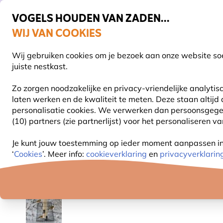
VOGELS HOUDEN VAN ZADEN...
WIJ VAN COOKIES
Gratis thuisbezorgd vanaf €49
Wij gebruiken cookies om je bezoek aan onze website soe
Z
juiste nestkast.
Zo zorgen noodzakelijke en privacy-vriendelijke analyti
laten werken en de kwaliteit te meten. Deze staan altijd
VOGELVOER
VOEDERSYSTEMEN
VOGELHUI
personalisatie cookies.
We verwerken dan persoonsgegeven
(10) partners (zie partnerlijst) voor het personaliseren v
Vogelvoer
Pinda's voor vogels
Gehakte pinda's
Je kunt jouw toestemming op ieder moment aanpassen in o
‘
Cookies
’. Meer info:
cookieverklaring
en
privacyverklarin
10% KORTING