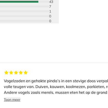
43
7
1
0
0
Vogelzaden en gehakte pinda’s in een stevige doos verpak
volle teugen van. Duiven, kauwen, koolmezen, parkieten, r
Andere vogels zoals merels, mussen eten het op de grond 
producten.
Toon meer