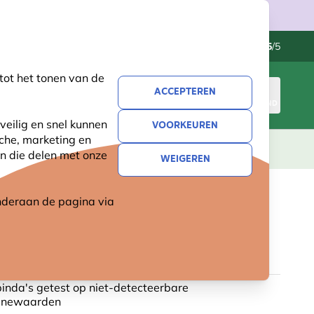
Klantenservice
Uitstekend
-
4.5
/5
tot het tonen van de
ACCEPTEREN
INLOGGEN
WINKELMAND
veilig en snel kunnen
VOORKEUREN
sche, marketing en
LEVING
CADEAUS
NIEUW
SALE
n die delen met onze
WEIGEREN
 onderaan de pagina
via
TE PINDA'S
51 reviews
 pinda's getest op niet-detecteerbare
xinewaarden