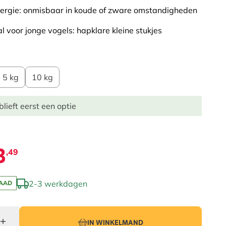
ergie: onmisbaar in koude of zware omstandigheden
l voor jonge vogels: hapklare kleine stukjes
5 kg
10 kg
blieft eerst een optie
3
,49
2-3 werkdagen
AAD
IN WINKELMAND