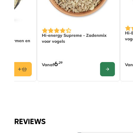
ctpagina
De 
De prijs is afhankelijk van de gekozen o
Hi-
Hi-energy Supreme - Zadenmix
vog
 meelwormen en
voor vogels
6
,29
Vanaf
Van
CONFIGURE
REVIEWS