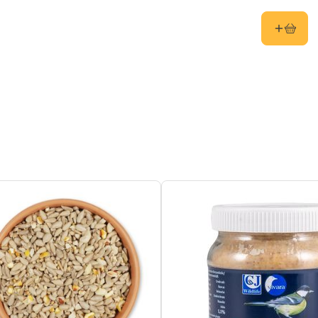
ertafel, Voederhuisjes, Grondvoeding
l
elmees, Koolmees, Kuifmees,
rtmees, Huismus, Ringmus, Roodborst,
 Grote bonte specht, Putter, Spreeuw,
 Merel, Boomklever