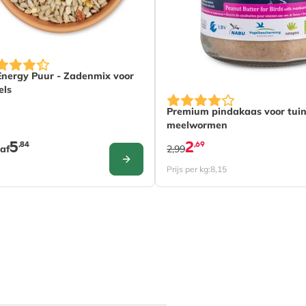
prijs is afhankelijk van de gekozen opties op de productpagi
pties op de productpagina
Energy Puur - Zadenmix voor
els
Premium pindakaas voor tuin
meelwormen
5
2
,84
,69
af
2,99
CONFIGURE
Prijs per kg:
8,15