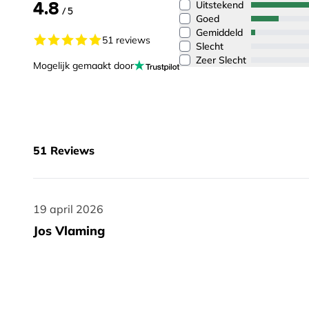
4.8
Uitstekend
/ 5
Goed
Gemiddeld
51 reviews
Slecht
Zeer Slecht
Mogelijk gemaakt door
51
Reviews
19 april 2026
19 april 2026
Jos Vlaming