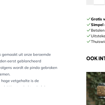
Gratis 
Simpel 
Betalen 
Uitstek
Thuiswi
ek gemaakt uit onze beroemde
OOK IN
den eerst geblancheerd
rvolgens wordt de pinda gebroken
nemen.
t hoge vetgehalte is de
aal. U kunt gehakte pinda’s
erstrekken. Gehakte pinda’s zijn
 najaar terugkomen uit de velden