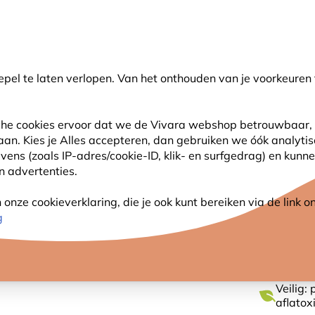
💛
Help ze de zomer door
: Tot
15% korting
!
pel te laten verlopen. Van het onthouden van je voorkeuren 
oeken
sche cookies ervoor dat we de Vivara webshop betrouwbaar, 
 aan. Kies je Alles accepteren, dan gebruiken we óók analyti
SJES
ANDERE DIEREN
PLANTEN
NATUURBE
s (zoals IP-adres/cookie-ID, klik- en surfgedrag) en kunne
an advertenties.
nze cookieverklaring, die je ook kunt bereiken via de link
GEHAK
g
Veilig:
aflato