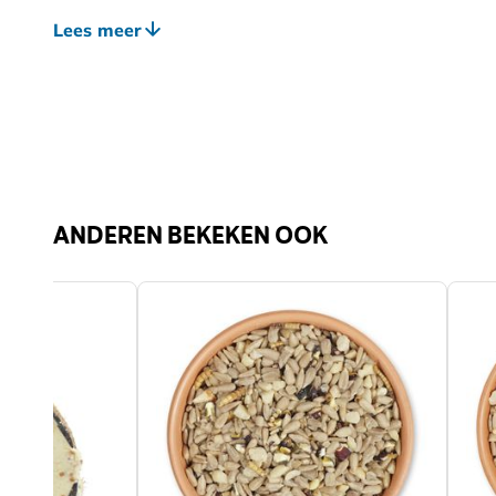
Geschikt voor
Voed
Lees meer
Diersoort
Voge
Vogelsoort
Pimp
Staa
Vink,
Sijs,
ANDEREN BEKEKEN OOK