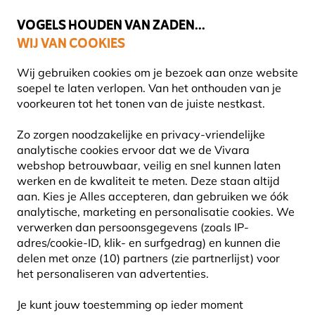
💛
Help ze de zomer door
: Tot
15% korting
!
VOGELS HOUDEN VAN ZADEN...
WIJ VAN COOKIES
Gratis thuisbezorgd vanaf €49
Wij gebruiken cookies om je bezoek aan onze website
soepel te laten verlopen. Van het onthouden van je
voorkeuren tot het tonen van de juiste nestkast.
Planten
Biologische planten
Zo zorgen noodzakelijke en privacy-vriendelijke
analytische cookies ervoor dat we de Vivara
webshop betrouwbaar, veilig en snel kunnen laten
werken en de kwaliteit te meten. Deze staan altijd
aan. Kies je Alles accepteren, dan gebruiken we óók
analytische, marketing en personalisatie cookies.
We
verwerken dan persoonsgegevens (zoals IP-
adres/cookie-ID, klik- en surfgedrag) en kunnen die
delen met onze (10) partners (zie partnerlijst) voor
het personaliseren van advertenties.
Je kunt jouw toestemming op ieder moment