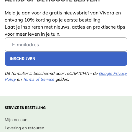
Lengte
115 mm
ondersteunt.
Meld je aan voor de gratis nieuwsbrief van Vivara en
Gewicht
0.75 kg
Lees meer
ontvang 10% korting op je eerste bestelling.
Ontwerp Inspiratie:
Diersoort
Bij, Vlinder
Laat je inspireren met nieuws, acties en praktische tips
Plaats Echte koekoeksbloem in een landelijke oever-
voor meer leven in je tuin.
Kleur
Verschillende/multi
of moeraskant, of in een vochtige weideborder naast
Email Address
soorten als Zegge, Moerasspirea en
Meerjarig
Ja
Dagkoekoeksbloem.
INSCHRIJVEN
Potgrootte
11cm
Inheemse Status:
Dit formulier is beschermd door reCAPTCHA - de
Google Privacy
Standplaats
Zonlicht, Half schaduw
Policy
en
Terms of Service
gelden.
Inheems in Nederland en België, vooral in vochtige
Grondsoort
Goed doorlatend
graslanden.
Bloeimaanden
Mei, Jun., Jul., Aug.
Verzorging
:
SERVICE EN BESTELLING
Plukmaanden
Februari
•
Wanneer te planten
: Voor- of najaar, bij milde
Mijn account
omstandigheden.
Plantmaanden
April, Mei, Juni, Juli,
Levering en retouren
Augustus, September,
•
Bodem & Licht
: Halfschaduw tot zon, vochtige