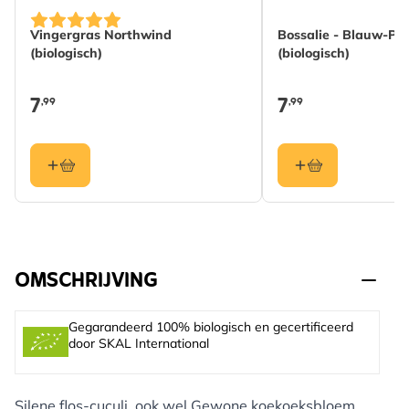
Vingergras Northwind
Bossalie - Blauw-Pa
(biologisch)
(biologisch)
7
7
,99
,99
OMSCHRIJVING
Gegarandeerd 100% biologisch en gecertificeerd
door SKAL International
Silene flos-cuculi, ook wel Gewone koekoeksbloem