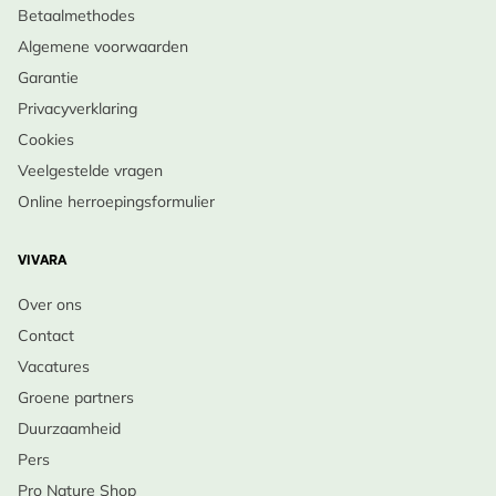
Betaalmethodes
Oktober, Maart
maar doorlatende grond.
Algemene voorwaarden
•
Onderhoud
: Na de bloei terugknippen voor
Garantie
mogelijke herbloei; let op slakken in vochtige
Privacyverklaring
omstandigheden.
Cookies
•
Winteroverleving
: Zeer winterhard, sterft
Veelgestelde vragen
bovengronds af in de winter.
Online herroepingsformulier
•
Levensduur
: Vaste plant, houdt zich via
zaadvorming in stand.
VIVARA
Laat de speelse bloei van Echte koekoeksbloem je
Over ons
tuin opfleuren – Bestel vandaag!
Contact
Vacatures
Groene partners
Duurzaamheid
Pers
Pro Nature Shop