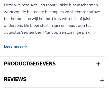
Deze wit-roze Achillea toont vlakke bloemschermen
waarvan de buitenste bloempjes vaak een zachtroze
tint hebben, terwijl het hart iets witter is, of juist
andersom. De bloei start in juni en houdt aan tot
augustus/september. Plant op een zonnige plek, in
een goed doorlatende bodem. Deze vaste plant is
winterhard en droogtetolerant. Een beschermlaag
Lees meer
van organisch materiaal bij het aanplanten kan
helpen onkruid te voorkomen en vocht te behouden.
PRODUCTGEGEVENS
De schermen bevatten veel nectar en pollen voor
bijen en vlinders. Door uitgebloeide schermen af te
Art.nr.
821920120
REVIEWS
knippen, bevorder je langere bloei. In de winter kun je
de stengels terugsnoeien of deels laten staan als
Merk
Kwekerij Verhoeven
winterdecor.
Breedte
147 mm
Hoogte
337 mm
Voordelen voor Wilde Dieren: