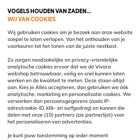
💛
Help ze de zomer door
: Tot
15% korting
!
VOGELS HOUDEN VAN ZADEN...
WIJ VAN COOKIES
Gratis thuisbezorgd vanaf €49
Wij gebruiken cookies om je bezoek aan onze website
soepel te laten verlopen. Van het onthouden van je
voorkeuren tot het tonen van de juiste nestkast.
Planten
Biologische planten
Zo zorgen noodzakelijke en privacy-vriendelijke
analytische cookies ervoor dat we de Vivara
webshop betrouwbaar, veilig en snel kunnen laten
werken en de kwaliteit te meten. Deze staan altijd
aan. Kies je Alles accepteren, dan gebruiken we óók
analytische, marketing en personalisatie cookies.
We
verwerken dan persoonsgegevens (zoals IP-
adres/cookie-ID, klik- en surfgedrag) en kunnen die
delen met onze (10) partners (zie partnerlijst) voor
het personaliseren van advertenties.
Je kunt jouw toestemming op ieder moment