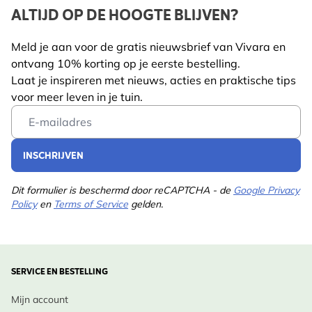
ALTIJD OP DE HOOGTE BLIJVEN?
De grote bloemschermen bieden makkelijk landing en
Lengte
115 mm
voeding voor bestuivers, en de plant dient soms als
Meld je aan voor de gratis nieuwsbrief van Vivara en
Gewicht
0.75 kg
schuilplek voor kleine insecten.
Lees meer
ontvang 10% korting op je eerste bestelling.
Diersoort
Bij, Vlinder
Laat je inspireren met nieuws, acties en praktische tips
Ontwerp Inspiratie:
voor meer leven in je tuin.
Kleur
Roze, Wit
Plaats in een landelijke cottageborder naast Salvia,
Email Address
Kattenkruid of Lavendel, voor een zacht contrast
Meerjarig
Ja
tussen paars/blauw en wit-roze.
INSCHRIJVEN
Potgrootte
11cm
Inheemse Status:
Dit formulier is beschermd door reCAPTCHA - de
Google Privacy
Standplaats
Half schaduw, Zonlicht
Policy
en
Terms of Service
gelden.
Gebaseerd op de inheemse Achillea millefolium; deze
Grondsoort
Goed doorlatend,
tweekleurige cultivar groeit prima in ons klimaat.
Zanderig
Verzorging:
Bloeimaanden
Jun., Jul., Aug., Sep., Okt.
SERVICE EN BESTELLING
•
Wanneer te planten
: Voor- of najaar, in vorstvrije
Plukmaanden
Februari
Mijn account
grond.