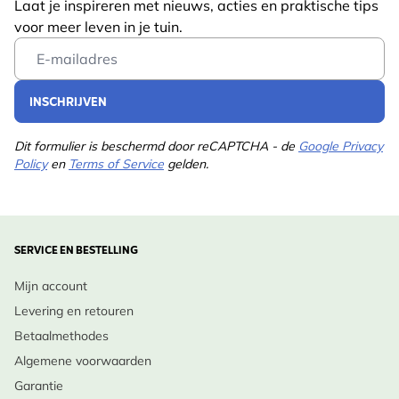
Nectar- en stuifmeelrijk, deze ‘vintage’ Duizendblad
Laat je inspireren met nieuws, acties en praktische tips
Gewicht
0.75 kg
voor meer leven in je tuin.
is een snackbar voor bestuivers.
Lees meer
Email Address
Diersoort
Bij, Vlinder
Ontwerp Inspiratie:
Kleur
Roze
INSCHRIJVEN
Combineer in een landelijke border met Kattenkruid
(Nepeta), Salvia en siergrassen (Panicum,
Meerjarig
Ja
Dit formulier is beschermd door reCAPTCHA - de
Google Privacy
Calamagrostis) om een zacht, pastel kleurbeeld te
Policy
en
Terms of Service
gelden.
Potgrootte
11cm
creëren.
Standplaats
Half schaduw, Zonlicht
Inheemse Status:
Grondsoort
Goed doorlatend,
SERVICE EN BESTELLING
Achillea millefolium is inheems; deze vintage-
Zanderig
variëteit is gekweekt maar doet het goed in ons
Mijn account
klimaat.
Bloeimaanden
Jun., Jul., Aug., Sep., Okt.
Levering en retouren
Betaalmethodes
Plukmaanden
Februari
Verzorging:
Algemene voorwaarden
Plantmaanden
April, Mei, Juni, Juli,
•
Wanneer te planten
: Voor- of najaar, in vorstvrije
Garantie
Augustus, September,