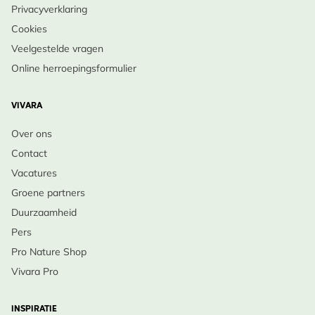
periodes.
Privacyverklaring
Oktober, Maart
•
Bodem & Licht
: Volle zon, doorlatend en licht
Cookies
voedselrijk.
Veelgestelde vragen
•
Onderhoud
: Dode bloemstengels verwijderen
Online herroepingsformulier
voor doorbloei; najaar terugsnoeien.
•
Winteroverleving
: Zeer winterhard, wortels
VIVARA
overwinteren moeiteloos.
Over ons
•
Levensduur
: Meerjarig, soms enige uitzaai.
Contact
Vacatures
Haal een romantische pastelsfeer in huis met
Groene partners
Duizendblad ‘Vintage roze’ – Bestel nu!
Duurzaamheid
Pers
Pro Nature Shop
Vivara Pro
INSPIRATIE