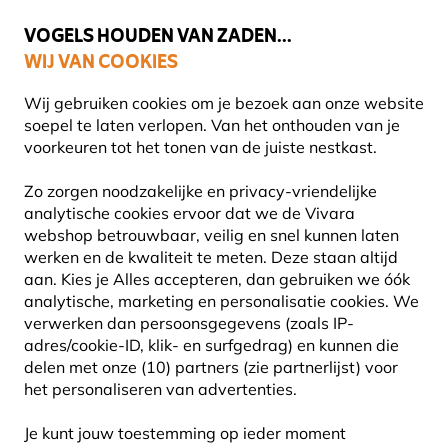
💛
Help ze de zomer door
: Tot
15% korting
!
VOGELS HOUDEN VAN ZADEN...
WIJ VAN COOKIES
Uitstekend beoordeeld in 11 landen
Gratis thuisbezorgd vanaf €49
Wij gebruiken cookies om je bezoek aan onze website
soepel te laten verlopen. Van het onthouden van je
voorkeuren tot het tonen van de juiste nestkast.
Planten
Biologische planten
Zo zorgen noodzakelijke en privacy-vriendelijke
analytische cookies ervoor dat we de Vivara
webshop betrouwbaar, veilig en snel kunnen laten
werken en de kwaliteit te meten. Deze staan altijd
aan. Kies je Alles accepteren, dan gebruiken we óók
analytische, marketing en personalisatie cookies.
We
verwerken dan persoonsgegevens (zoals IP-
adres/cookie-ID, klik- en surfgedrag) en kunnen die
delen met onze (10) partners (zie partnerlijst) voor
het personaliseren van advertenties.
Je kunt jouw toestemming op ieder moment