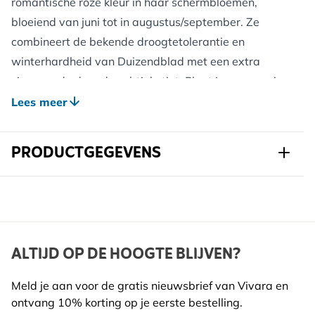
romantische roze kleur in haar schermbloemen,
bloeiend van juni tot in augustus/september. Ze
combineert de bekende droogtetolerantie en
winterhardheid van Duizendblad met een extra
sierwaarde door de subtiele tint. Plant in een zonnige
border met doorlatende bodem; een beschermlaag
Lees meer
van organisch materiaal is nuttig voor jonge
aanplant. De plant kan 60–80 cm hoog worden en
PRODUCTGEGEVENS
past goed naast siergrassen en andere vaste
planten. De schermen zijn geliefd bij bijen en vlinders;
Art.nr.
821910120
door regelmatig uitgebloeide hoofden weg te
knippen, bevorder je doorbloei. In het najaar kun je
Merk
Kwekerij Verhoeven
terugsnoeien of de verdroogde schermen laten staan
Breedte
147 mm
ALTIJD OP DE HOOGTE BLIJVEN?
als winteraccent.
Hoogte
337 mm
Meld je aan voor de gratis nieuwsbrief van Vivara en
Voordelen voor Wilde Dieren:
ontvang 10% korting op je eerste bestelling.
Lengte
115 mm