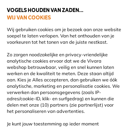
💛
Help ze de zomer door
: Tot
15% korting
!
VOGELS HOUDEN VAN ZADEN...
WIJ VAN COOKIES
Uitstekend beoordeeld in 11 landen
Gratis thuisbezorgd vanaf €49
Wij gebruiken cookies om je bezoek aan onze website
soepel te laten verlopen. Van het onthouden van je
voorkeuren tot het tonen van de juiste nestkast.
Planten
Biologische planten
Zo zorgen noodzakelijke en privacy-vriendelijke
analytische cookies ervoor dat we de Vivara
webshop betrouwbaar, veilig en snel kunnen laten
werken en de kwaliteit te meten. Deze staan altijd
aan. Kies je Alles accepteren, dan gebruiken we óók
analytische, marketing en personalisatie cookies.
We
verwerken dan persoonsgegevens (zoals IP-
adres/cookie-ID, klik- en surfgedrag) en kunnen die
delen met onze (10) partners (zie partnerlijst) voor
het personaliseren van advertenties.
Je kunt jouw toestemming op ieder moment