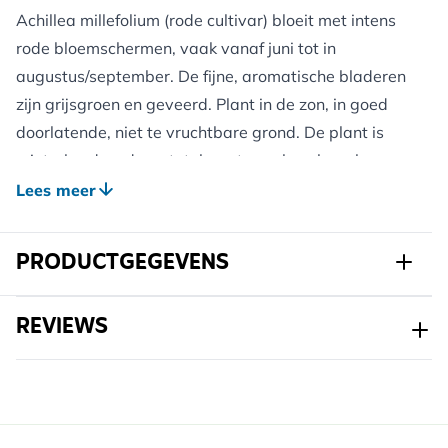
Achillea millefolium (rode cultivar) bloeit met intens
rode bloemschermen, vaak vanaf juni tot in
augustus/september. De fijne, aromatische bladeren
zijn grijsgroen en geveerd. Plant in de zon, in goed
doorlatende, niet te vruchtbare grond. De plant is
winterhard en droogtetolerant; een beschermlaag
van organisch materiaal helpt bij jonge aanplant. De
Lees meer
schermen zitten vol nectar voor bijen en vlinders.
Door uitgebloeide schermen te verwijderen, blijft de
PRODUCTGEGEVENS
plant langer doorbloeien. In het najaar kun je de
stengels afknippen, of laten staan voor
Art.nr.
821940120
REVIEWS
winterstructuur. Duizendblad kan zich via zaad of
wortelstok verbreiden en is gemakkelijk te
Merk
Kwekerij Verhoeven
onderhouden.
Breedte
147 mm
Hoogte
337 mm
Voordelen voor Wilde Dieren: