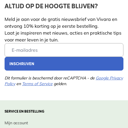
ALTIJD OP DE HOOGTE BLIJVEN?
De platte schermen zijn makkelijk bereikbaar voor
Lengte
115 mm
bestuivers; hommels en vlinders landen er graag op.
Meld je aan voor de gratis nieuwsbrief van Vivara en
Gewicht
0.75 kg
Lees meer
ontvang 10% korting op je eerste bestelling.
Ontwerp Inspiratie:
Diersoort
Bij, Vlinder
Laat je inspireren met nieuws, acties en praktische tips
In een landelijke border vormt dit rode Duizendblad
voor meer leven in je tuin.
Kleur
Rood
een vurige eyecatcher, naast gele Zonnehoed of
Email Address
paarse Kattenkruid. Ook mooi met siergrassen
Meerjarig
Ja
(Panicum, Pennisetum) voor een prairiestijl.
INSCHRIJVEN
Potgrootte
11cm
Inheemse Status:
Dit formulier is beschermd door reCAPTCHA - de
Google Privacy
Standplaats
Half schaduw, Zonlicht
Policy
en
Terms of Service
gelden.
Achillea millefolium is van nature inheems, felrode
Grondsoort
Zanderig, Klei, Goed
cultivars zijn veredeld, maar groeien prima in ons
doorlatend
klimaat.
Bloeimaanden
Jun., Jul., Aug., Sep., Okt.
SERVICE EN BESTELLING
Verzorging:
Plukmaanden
Februari
Mijn account
•
Wanneer te planten
: Voor- of najaar in vorstvrije