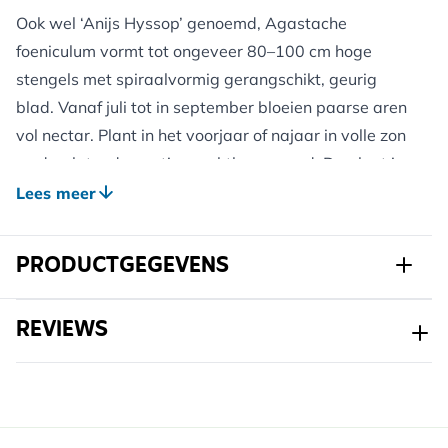
Ook wel ‘Anijs Hyssop’ genoemd, Agastache
foeniculum vormt tot ongeveer 80–100 cm hoge
stengels met spiraalvormig gerangschikt, geurig
blad. Vanaf juli tot in september bloeien paarse aren
vol nectar. Plant in het voorjaar of najaar in volle zon
en doorlatende, matig vruchtbare grond. De plant is
redelijk winterhard; een beschermlaag van organisch
Lees meer
materiaal helpt bij strenge kou of extreme droogte.
De combinatie van anijsaroma en nectar trekt bijen,
PRODUCTGEGEVENS
hommels en vlinders. Regelmatig weghalen van
uitgebloeide aren verlengt de bloeitijd. In het vroege
Art.nr.
821990120
REVIEWS
voorjaar verwijder je dode stengels, waarna frisse
scheuten verschijnen. De gedroogde blaadjes kunnen
Merk
Kwekerij Verhoeven
in kruidenthee gebruikt worden.
Breedte
147 mm
Hoogte
337 mm
Voordelen voor Wilde Dieren: