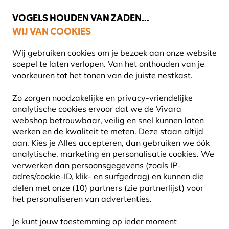
💛
Help ze de zomer door
: Tot
15% korting
!
VOGELS HOUDEN VAN ZADEN...
WIJ VAN COOKIES
Uitstekend beoordeeld in 11 landen
Gratis thuisbezorgd vanaf €49
Wij gebruiken cookies om je bezoek aan onze website
soepel te laten verlopen. Van het onthouden van je
voorkeuren tot het tonen van de juiste nestkast.
Planten
Biologische planten
Zo zorgen noodzakelijke en privacy-vriendelijke
analytische cookies ervoor dat we de Vivara
webshop betrouwbaar, veilig en snel kunnen laten
werken en de kwaliteit te meten. Deze staan altijd
aan. Kies je Alles accepteren, dan gebruiken we óók
analytische, marketing en personalisatie cookies.
We
verwerken dan persoonsgegevens (zoals IP-
adres/cookie-ID, klik- en surfgedrag) en kunnen die
delen met onze (10) partners (zie partnerlijst) voor
het personaliseren van advertenties.
Je kunt jouw toestemming op ieder moment