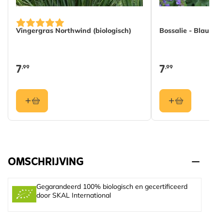
Vingergras Northwind (biologisch)
Bossalie - Blauw-
7
7
,99
,99
OMSCHRIJVING
Gegarandeerd 100% biologisch en gecertificeerd
door SKAL International