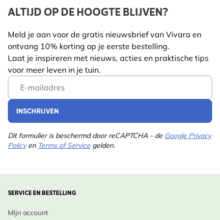
ALTIJD OP DE HOOGTE BLIJVEN?
De talloze lila bloempjes vullen je zomertuin met
Lengte
115 mm
bestuivers, en het blad is een schuilplaats voor
Meld je aan voor de gratis nieuwsbrief van Vivara en
Gewicht
0.75 kg
kleinere insecten.
Lees meer
ontvang 10% korting op je eerste bestelling.
Diersoort
Bij, Vlinder
Laat je inspireren met nieuws, acties en praktische tips
Ontwerp Inspiratie:
voor meer leven in je tuin.
Kleur
Paars, Blauw
In een landelijke border naast Zonnehoed
Email Address
(Echinacea), Kattenkruid (Nepeta) of siergrassen
Meerjarig
Ja
creëer je een weelderig, geurend zomerbeeld.
INSCHRIJVEN
Potgrootte
11cm
Inheemse Status:
Dit formulier is beschermd door reCAPTCHA - de
Google Privacy
Standplaats
Half schaduw, Zonlicht
Policy
en
Terms of Service
gelden.
Noord-Amerikaanse oorsprong, niet inheems in
Grondsoort
Zanderig, Klei, Goed
Nederland en België, maar winterhard en goed
doorlatend
groeiend in een zonnig klimaat.
Bloeimaanden
Jun., Jul., Aug.
SERVICE EN BESTELLING
Verzorging
:
Plukmaanden
Februari
Mijn account
•
Wanneer te planten
: Voor- of najaar, bij milde