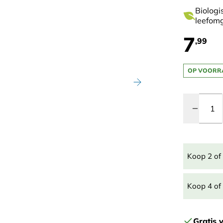
Biologi
leefom
7
,99
OP VOORR
Quantity
Koop 2 of
Koop 4 of
Gratis 