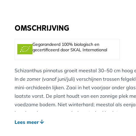
OMSCHRIJVING
Gegarandeerd 100% biologisch en
gecertificeerd door SKAL International
Schizanthus pinnatus groeit meestal 30–50 cm hoog e
In de zomer (vanaf juni/juli) verschijnen trossen felg
mini-orchideeën lijken. Zaai in het voorjaar onder glas
laatste vorst. De plant houdt van een zonnige plek m
voedzame bodem. Niet winterhard; meestal als eenja
beschermlaag van organisch materiaal is niet per se
en vocht vasthouden. De exotische bloei produceert n
Lees meer
afkomen. Regelmatig uitgebloeide bloemen verwijderen