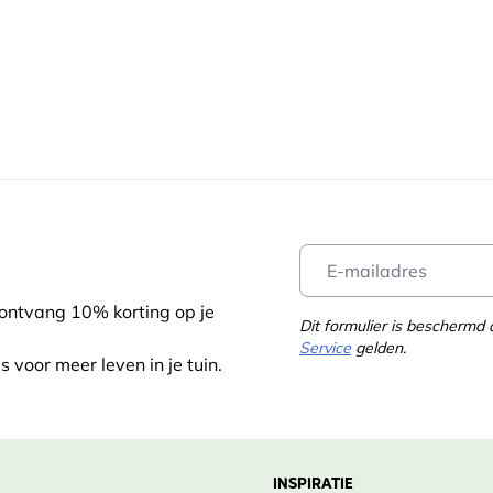
rlatende grond.
r verlengde bloei; regelmatig
m
 schaduw, Volledige schaduw
 behandelen.
 tot de herfst.
 doorlatend
 Sep., Okt.
e – Bestel nu!
uari
, Mei, Juni, Juli, Augustus, September,
 ontvang 10% korting op je
Dit formulier is bescherm
ber, Maart
Service
gelden.
s voor meer leven in je tuin.
INSPIRATIE