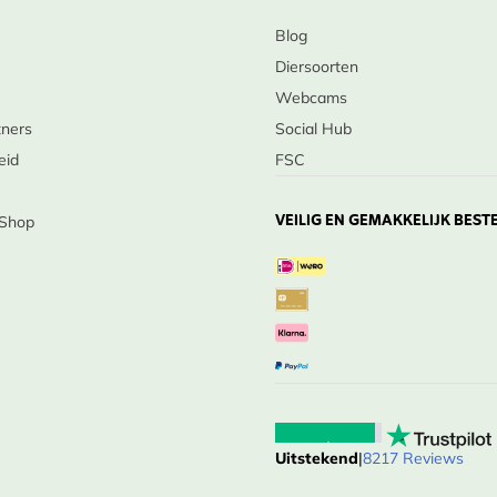
Blog
Diersoorten
Webcams
tners
Social Hub
eid
FSC
VEILIG EN GEMAKKELIJK BEST
 Shop
Uitstekend
|
8217 Reviews