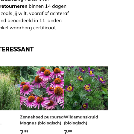
retourneren
binnen 14 dagen
zoals jij wilt, vooraf of achteraf
end beoordeeld in 11 landen
nkel waarborg certificaat
TERESSANT
Zonnehoed purpurea
Wildemanskruid
Magnus (biologisch)
(biologisch)
7
7
,99
,99