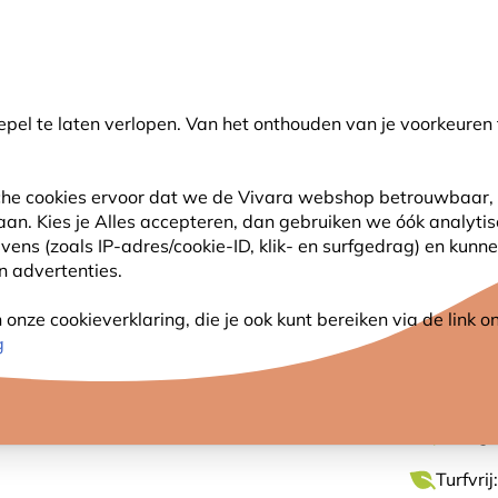
💛
Help ze de zomer door
: Tot
15% korting
!
pel te laten verlopen. Van het onthouden van je voorkeuren 
oeken
sche cookies ervoor dat we de Vivara webshop betrouwbaar, 
 aan. Kies je Alles accepteren, dan gebruiken we óók analyti
SJES
ANDERE DIEREN
PLANTEN
NATUURBE
s (zoals IP-adres/cookie-ID, klik- en surfgedrag) en kunne
an advertenties.
iologisch)
nze cookieverklaring, die je ook kunt bereiken via de link
ARMEL
g
Niet-gif
Turfvri