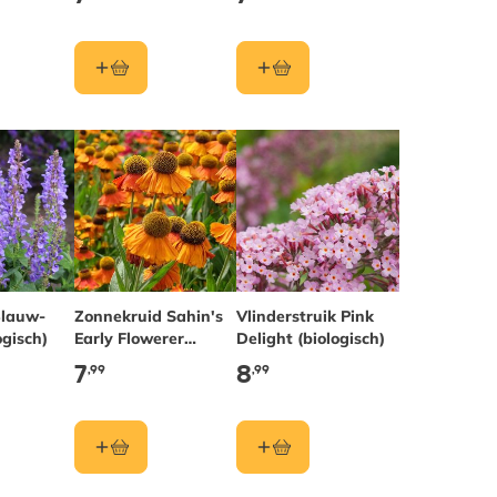
Blauw-
Zonnekruid Sahin's
Vlinderstruik Pink
ogisch)
Early Flowerer
Delight (biologisch)
(biologisch)
7
8
,99
,99