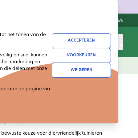
Klantenservice
Uitstekend
-
4.5
/5
tot het tonen van de
ACCEPTEREN
INLOGGEN
WINKELMAND
veilig en snel kunnen
VOORKEUREN
sche, marketing en
LEVING
CADEAUS
NIEUW
SALE
n die delen met onze
WEIGEREN
 onderaan de pagina
via
UISORCHIDEE (BIOLOGISCH)
tig of vrij van pesticiden
j: bewuste keuze voor diervriendelijk tuinieren