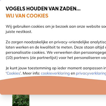
VOGELS HOUDEN VAN ZADEN...
WIJ VAN COOKIES
Uitstekend beoordeeld in 11 landen
Gratis thuisbezorgd vanaf €49
Wij gebruiken cookies om je bezoek aan onze website soe
Z
juiste nestkast.
Zo zorgen noodzakelijke en privacy-vriendelijke analyti
laten werken en de kwaliteit te meten. Deze staan altijd
VOGELVOER
VOEDERSYSTEMEN
VOGELHUI
personalisatie cookies.
We verwerken dan persoonsgegeven
(10) partners (zie partnerlijst) voor het personaliseren v
Planten
Biologische planten
Armeluisorchidee (b
Je kunt jouw toestemming op ieder moment aanpassen in o
‘
Cookies
’. Meer info:
cookieverklaring
en
privacyverklarin