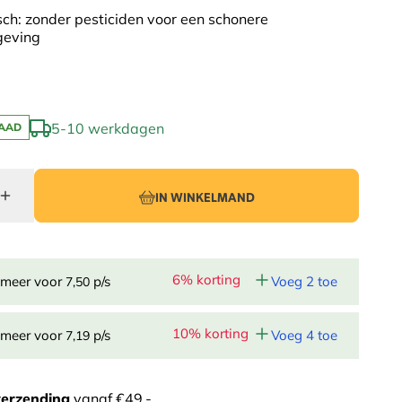
sch: zonder pesticiden voor een schonere
geving
5-10 werkdagen
AAD
IN WINKELMAND
6% korting
 meer voor
p/s
Voeg 2 toe
7,50
10% korting
 meer voor
p/s
Voeg 4 toe
7,19
verzending
vanaf €49,-