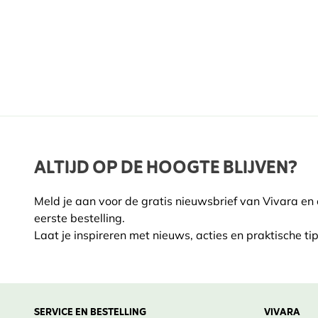
voorzaaien).
•
Meerjarig
Bodem & Licht
: Volle zon, lichtvochtige maar doo
Nee
•
Onderhoud
: Uitgebloeide bloemen wegnippen voo
Potgrootte
11c
water geven bij droogte.
Standplaats
Half
•
Winteroverleving
: Niet winterhard, als eenjarige
•
Levensduur
: Eenjarige die bloeit van vroege zomer
Grondsoort
Goed
Bloeimaanden
Aug.,
Breng exotische charme in je tuin met Armeluisorchide
ALTIJD OP DE HOOGTE BLIJVEN?
Plukmaanden
Febr
Plantmaanden
April
Meld je aan voor de gratis nieuwsbrief van Vivara en
Okto
eerste bestelling.
Laat je inspireren met nieuws, acties en praktische tip
SERVICE EN BESTELLING
VIVARA