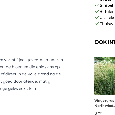
Simpel 
Betalen 
Uitstek
Thuiswi
OOK IN
n vormt fijne, geveerde bladeren.
ekleurde bloemen die enigszins op
 of direct in de volle grond na de
et goed doorlatende, matig
rige gekweekt. Een
 nodig, maar kan onkruid beperken
Vingergras
ectar waar bijen en vlinders op
Northwind
 stimuleert langer bloeien. In de
(biologisch)
7
,99