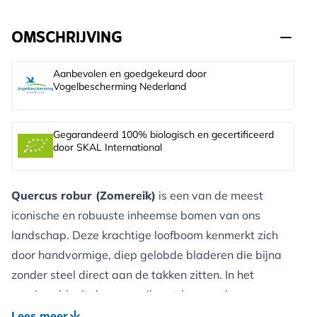
OMSCHRIJVING
Aanbevolen en goedgekeurd door
Vogelbescherming Nederland
Gegarandeerd 100% biologisch en gecertificeerd
door SKAL International
Quercus robur (Zomereik)
is een van de meest
iconische en robuuste inheemse bomen van ons
landschap. Deze krachtige loofboom kenmerkt zich
door handvormige, diep gelobde bladeren die bijna
zonder steel direct aan de takken zitten. In het
voorjaar bloeit de zomereik met hangende
geelgroene katjes, waarna in het najaar de bekende
Lees meer