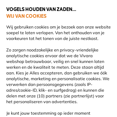
💛
Help ze de zomer door
: Tot
15% korting
!
VOGELS HOUDEN VAN ZADEN...
WIJ VAN COOKIES
Gratis thuisbezorgd vanaf €49
Wij gebruiken cookies om je bezoek aan onze website
soepel te laten verlopen. Van het onthouden van je
voorkeuren tot het tonen van de juiste nestkast.
Planten
Biologische bomen
Zo zorgen noodzakelijke en privacy-vriendelijke
analytische cookies ervoor dat we de Vivara
webshop betrouwbaar, veilig en snel kunnen laten
werken en de kwaliteit te meten. Deze staan altijd
aan. Kies je Alles accepteren, dan gebruiken we óók
analytische, marketing en personalisatie cookies.
We
verwerken dan persoonsgegevens (zoals IP-
adres/cookie-ID, klik- en surfgedrag) en kunnen die
delen met onze (10) partners (zie partnerlijst) voor
het personaliseren van advertenties.
Je kunt jouw toestemming op ieder moment