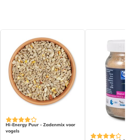
De prijs is afhankelijk van de gekozen opties op de produ
ozen opties op de productpagina
Hi-Energy Puur - Zadenmix voor
vogels