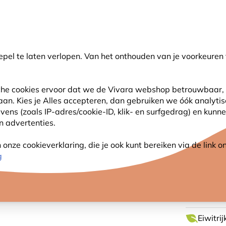
💛
Help ze de zomer door
: Tot
15% korting
!
pel te laten verlopen. Van het onthouden van je voorkeuren 
oeken
sche cookies ervoor dat we de Vivara webshop betrouwbaar, 
 aan. Kies je Alles accepteren, dan gebruiken we óók analyti
SJES
ANDERE DIEREN
PLANTEN
NATUURBE
s (zoals IP-adres/cookie-ID, klik- en surfgedrag) en kunne
an advertenties.
men 450g - Vogelbescherming Nederland
nze cookieverklaring, die je ook kunt bereiken via de link
CALCI
g
VOGEL
Eiwitri