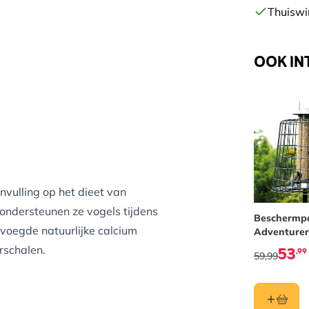
Thuiswi
OOK IN
vulling op het dieet van
ondersteunen ze vogels tijdens
Beschermp
evoegde natuurlijke calcium
Adventurer
53
rschalen.
,99
59,99
veren