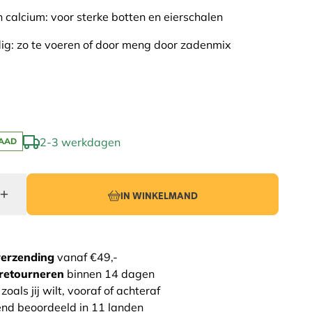
n calcium: voor sterke botten en eierschalen
dig: zo te voeren of door meng door zadenmix
2-3 werkdagen
AAD
IN WINKELMAND
verzending
vanaf €49,-
retourneren
binnen 14 dagen
zoals jij wilt, vooraf of achteraf
end beoordeeld in 11 landen