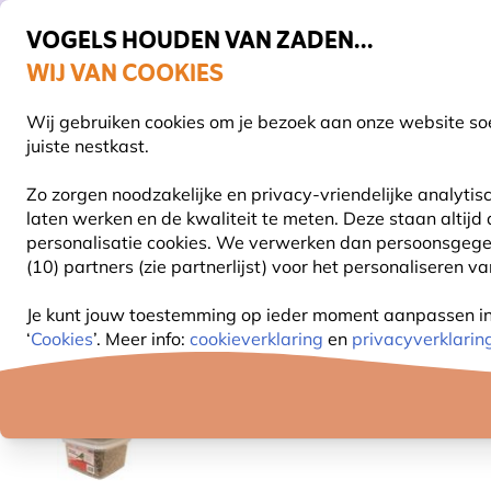
VOGELS HOUDEN VAN ZADEN...
WIJ VAN COOKIES
Uitstekend beoordeeld in 11 landen
Gratis thuisbezorgd vanaf €49
Wij gebruiken cookies om je bezoek aan onze website soe
Z
juiste nestkast.
Zo zorgen noodzakelijke en privacy-vriendelijke analyti
laten werken en de kwaliteit te meten. Deze staan altijd
VOGELVOER
VOEDERSYSTEMEN
VOGELHUI
personalisatie cookies.
We verwerken dan persoonsgegeven
(10) partners (zie partnerlijst) voor het personaliseren v
Vogelvoer
Gedroogde meelwormen
Calciumwor
Je kunt jouw toestemming op ieder moment aanpassen in o
‘
Cookies
’. Meer info:
cookieverklaring
en
privacyverklarin
NIEUW