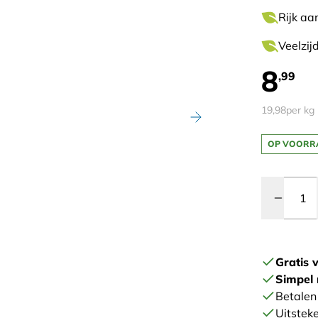
Rijk aa
Veelzij
8
,99
19,98
per kg
OP VOORR
Quantity
Gratis 
Simpel 
Betalen 
Uitstek