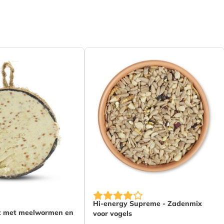
iumwormen
t 3.12%, Ruw eiwit 34.23%, Ruw vet
2%, Ruwe celstof 6.41%, Ruw as 12%,
hydraten 2.52%, Calcium 4.73%
rtafel, Speciaal voederhuis,
dvoeding
l
elmees, Merel, Zwarte mees, Kuifmees,
klever, Roodborst, Koolmees
 productpagina
De prijs is afhankelijk van de gek
Hi-energy Supreme - Zadenmix
t met meelwormen en
voor vogels