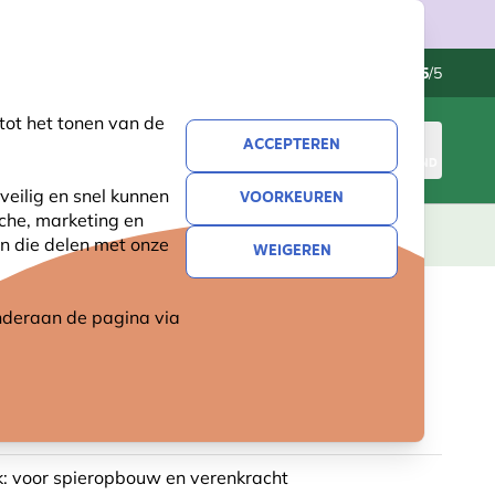
Klantenservice
Uitstekend
-
4.5
/5
tot het tonen van de
ACCEPTEREN
INLOGGEN
WINKELMAND
veilig en snel kunnen
VOORKEUREN
sche, marketing en
LEVING
CADEAUS
NIEUW
SALE
n die delen met onze
WEIGEREN
 onderaan de pagina
via
UMWORMEN 450G -
BESCHERMING NEDERLAND
jk: voor spieropbouw en verenkracht