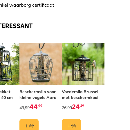
nkel waarborg certificaat
TERESSANT
akket
Beschermsilo voor
Voedersilo Brussel
 40 cm
kleine vogels Aura
met beschermkooi
44
24
,99
,29
49,99
26,99