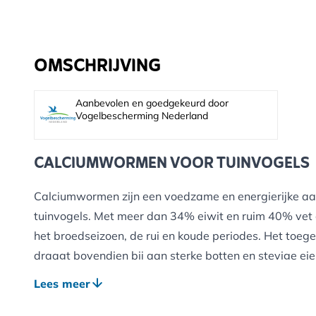
OMSCHRIJVING
Aanbevolen en goedgekeurd door
Vogelbescherming Nederland
CALCIUMWORMEN VOOR TUINVOGELS
Calciumwormen zijn een voedzame en energierijke aan
tuinvogels. Met meer dan 34% eiwit en ruim 40% vet 
het broedseizoen, de rui en koude periodes. Het toeg
draagt bovendien bij aan sterke botten en stevige eie
BELANGRIJKSTE VOORDELEN
Lees meer
Meer dan 34% eiwit voor sterke spieren en gezonde 