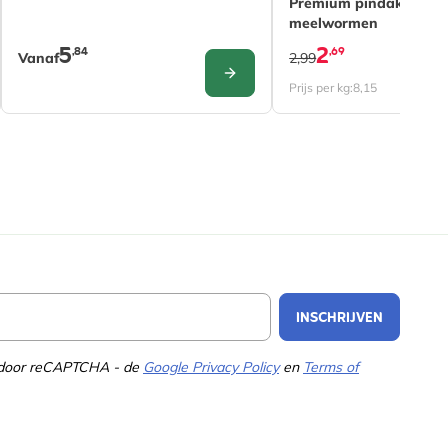
Premium pindakaas voo
meelwormen
5
2
,84
,69
Vanaf
2,99
URE
CONFIGURE
Prijs per kg:
8,15
Email Address
INSCHRIJVEN
d door reCAPTCHA - de
Google Privacy Policy
en
Terms of