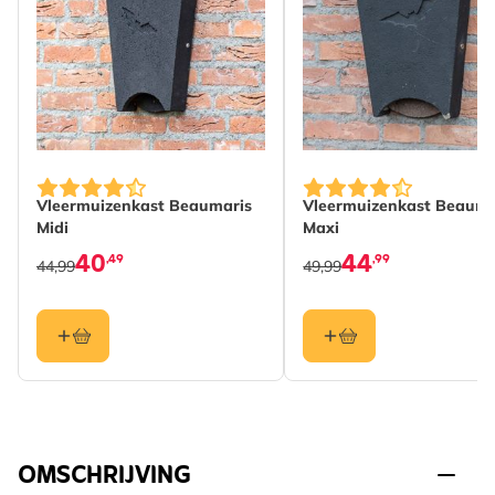
Vleermuizenkast Beaumaris
Vleermuizenkast Beauma
Midi
Maxi
40
44
,49
,99
44,99
49,99
OMSCHRIJVING