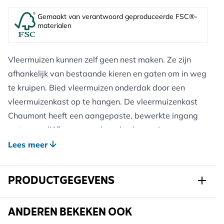
Gemaakt van verantwoord geproduceerde FSC®-
materialen
Vleermuizen kunnen zelf geen nest maken. Ze zijn
afhankelijk van bestaande kieren en gaten om in weg
te kruipen. Bied vleermuizen onderdak door een
vleermuizenkast op te hangen. De vleermuizenkast
Chaumont heeft een aangepaste, bewerkte ingang
met een reliëflaag waardoor de vleermuizen
makkelijk binnen komen. Het hout van deze
Lees meer
vleermuizenkast is 18mm dik en geeft daarmee extra
beschutting en verlengt de levensduur van deze kast.
PRODUCTGEGEVENS
Art.nr.
914790119
ANDEREN BEKEKEN OOK