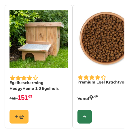
Merk
CJ Wildlife
Breedte
242 mm
Hoogte
313 mm
Lengte
124 mm
Gewicht
1.292 kg
Lees meer
Diersoort
Vleermuis
Kleur
Zwart, Bruin
De prijs is afhankelijk
Premium Egel Krachtvoer
Egelbescherming
Materiaal
Hout (FSC® 100%)
HedgyHome 1.0 Egelhuis
151
9
,05
,49
159-
Vanaf
CONFIGURE