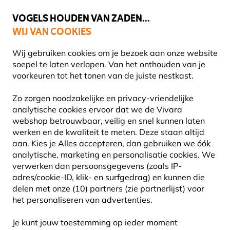
💛
Help ze de zomer door
: Tot
15% korting
!
VOGELS HOUDEN VAN ZADEN...
WIJ VAN COOKIES
Uitstekend beoordeeld in 11 landen
Gratis thuisbezorgd vanaf €49
Wij gebruiken cookies om je bezoek aan onze website
soepel te laten verlopen. Van het onthouden van je
voorkeuren tot het tonen van de juiste nestkast.
Producten voor tuindieren
Vleermuiskasten
Zo zorgen noodzakelijke en privacy-vriendelijke
analytische cookies ervoor dat we de Vivara
webshop betrouwbaar, veilig en snel kunnen laten
10% KORTING
werken en de kwaliteit te meten. Deze staan altijd
aan. Kies je Alles accepteren, dan gebruiken we óók
analytische, marketing en personalisatie cookies.
We
verwerken dan persoonsgegevens (zoals IP-
adres/cookie-ID, klik- en surfgedrag) en kunnen die
delen met onze (10) partners (zie partnerlijst) voor
het personaliseren van advertenties.
Je kunt jouw toestemming op ieder moment