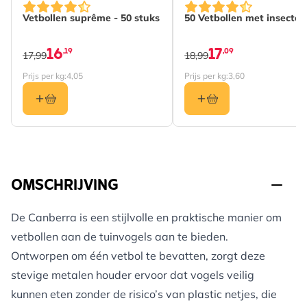
Vetbollen suprême - 50 stuks
50 Vetbollen met insecten
16
17
,19
,09
17,99
18,99
Prijs per kg:
4,05
Prijs per kg:
3,60
OMSCHRIJVING
De Canberra is een stijlvolle en praktische manier om
vetbollen aan de tuinvogels aan te bieden.
Ontworpen om één vetbol te bevatten, zorgt deze
stevige metalen houder ervoor dat vogels veilig
kunnen eten zonder de risico’s van plastic netjes, die