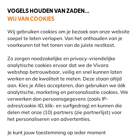
💛
Help ze de zomer door
: Tot
15% korting
!
VOGELS HOUDEN VAN ZADEN...
WIJ VAN COOKIES
Uitstekend beoordeeld in 11 landen
Gratis thuisbezorgd vanaf €49
Wij gebruiken cookies om je bezoek aan onze website
soepel te laten verlopen. Van het onthouden van je
voorkeuren tot het tonen van de juiste nestkast.
Vogel voederhuis
Vetbolhouders
Zo zorgen noodzakelijke en privacy-vriendelijke
analytische cookies ervoor dat we de Vivara
webshop betrouwbaar, veilig en snel kunnen laten
10% KORTING
werken en de kwaliteit te meten. Deze staan altijd
aan. Kies je Alles accepteren, dan gebruiken we óók
analytische, marketing en personalisatie cookies.
We
verwerken dan persoonsgegevens (zoals IP-
adres/cookie-ID, klik- en surfgedrag) en kunnen die
delen met onze (10) partners (zie partnerlijst) voor
het personaliseren van advertenties.
Je kunt jouw toestemming op ieder moment