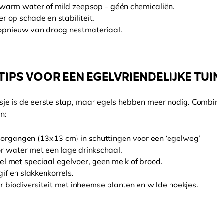
warm water of mild zeepsop – géén chemicaliën.
er op schade en stabiliteit.
opnieuw van droog nestmateriaal.
TIPS VOOR EEN EGELVRIENDELIJKE TUI
sje is de eerste stap, maar egels hebben meer nodig. Combin
n:
rgangen (13x13 cm) in schuttingen voor een ‘egelweg’.
r water met een lage drinkschaal.
el met speciaal egelvoer, geen melk of brood.
gif en slakkenkorrels.
r biodiversiteit met inheemse planten en wilde hoekjes.