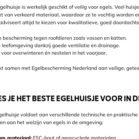
egelhuisje is werkelijk geschikt of veilig voor egels. Veel hui
t van verkeerd materiaal, waardoor ze te vochtig worden e
dviseert altijd te kiezen voor kwalitatieve, goed doordachte 
 bescherming tegen roofdieren zoals vossen en katten.
leefomgeving dankzij goede ventilatie en drainage.
 voor overwinteren én nestelen in het voorjaar.
t samen met Egelbescherming Nederland aan veilige, getest
ES JE HET BESTE EGELHUISJE VOOR IN D
elhuisje voldoet aan verschillende technische en praktische
gen aan het welzijn van egels in de omgeving:
m materiaal:
FSC-hout of gerecyclede materialen.