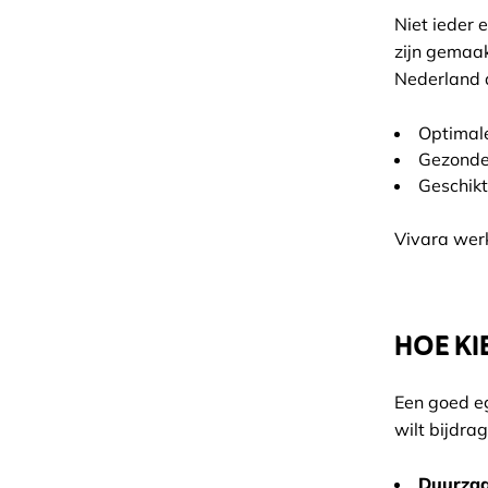
Niet ieder 
zijn gemaak
Nederland a
Optimale
Gezonde 
Geschikt
Vivara werk
HOE KI
Een goed eg
wilt bijdra
Duurzaa