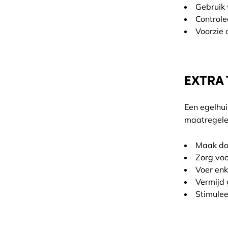
Gebruik 
Controle
Voorzie 
EXTRA 
Een egelhui
maatregele
Maak doo
Zorg voo
Voer enk
Vermijd 
Stimulee