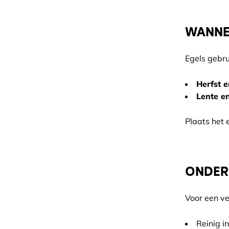
WANNEE
Egels gebru
Herfst e
Lente e
Plaats het 
ONDER
Voor een ve
Reinig i