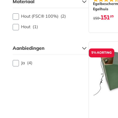
Materiaal
Egelbescher
Egelhuis
151
Hout (FSC® 100%)
(2)
,05
159-
Hout
(1)
Aanbiedingen
5% KORTING
Ja
(4)