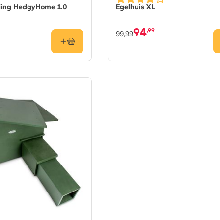
ming HedgyHome 1.0
Egelhuis XL
94
,99
99,99