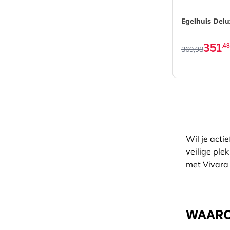
De prijs is 
Egelhuis Del
351
,48
369,98
Wil je acti
veilige ple
met Vivara
WAAROM