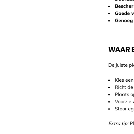
Bescher
Goede ve
Genoeg 
WAAR E
De juiste p
Kies een
Richt de
Plaats o
Voorzie 
Stoor eg
Extra tip:
Pl