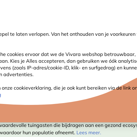
💛
Help ze de zomer door
: Tot
15% korting
!
pel te laten verlopen. Van het onthouden van je voorkeuren 
oeken
sche cookies ervoor dat we de Vivara webshop betrouwbaar, 
 aan. Kies je Alles accepteren, dan gebruiken we óók analyti
SJES
ANDERE DIEREN
PLANTEN
NATUURBE
s (zoals IP-adres/cookie-ID, klik- en surfgedrag) en kunne
an advertenties.
Egelhuisjes
nze cookieverklaring, die je ook kunt bereiken via de link
g
UISJES
 waardevolle tuingasten die bijdragen aan een gezond ecos
 waardoor hun populatie afneemt.
Lees meer.