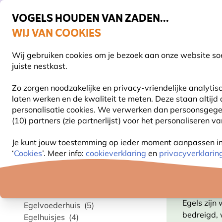
VOGELS HOUDEN VAN ZADEN...
WIJ VAN COOKIES
Gratis thuisbezorgd vanaf €49
Wij gebruiken cookies om je bezoek aan onze website soe
Z
juiste nestkast.
Zo zorgen noodzakelijke en privacy-vriendelijke analyti
laten werken en de kwaliteit te meten. Deze staan altijd
VOGELVOER
VOEDERSYSTEMEN
VOGELHUI
personalisatie cookies.
We verwerken dan persoonsgegeven
(10) partners (zie partnerlijst) voor het personaliseren v
Producten voor tuindieren
Producten voor egels
Je kunt jouw toestemming op ieder moment aanpassen in o
‘
Cookies
’. Meer info:
cookieverklaring
en
privacyverklarin
Categorie
EGELH
Egelvoer
(3)
Egels zijn
Egelvoederhuis
(5)
bedreigd,
Egelhuisjes
(4)