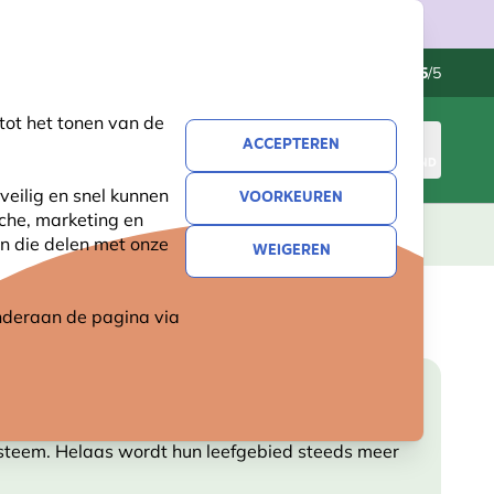
Klantenservice
Uitstekend
-
4.5
/5
tot het tonen van de
ACCEPTEREN
INLOGGEN
WINKELMAND
veilig en snel kunnen
VOORKEUREN
sche, marketing en
LEVING
CADEAUS
NIEUW
SALE
n die delen met onze
WEIGEREN
 onderaan de pagina
via
ysteem. Helaas wordt hun leefgebied steeds meer