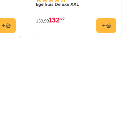
Egelhuis Deluxe XXL
132
,99
139,99