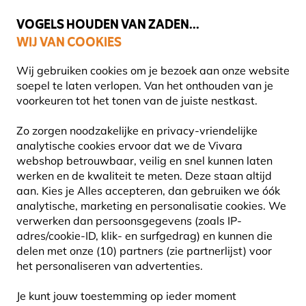
💛
Help ze de zomer door
: Tot
15% korting
!
VOGELS HOUDEN VAN ZADEN...
WIJ VAN COOKIES
Uitstekend beoordeeld in 11 landen
Gratis thuisbezorgd vanaf €49
Wij gebruiken cookies om je bezoek aan onze website
soepel te laten verlopen. Van het onthouden van je
voorkeuren tot het tonen van de juiste nestkast.
Vogelhuisjes en nestkasten
Houten vogelhuisjes
Zo zorgen noodzakelijke en privacy-vriendelijke
analytische cookies ervoor dat we de Vivara
webshop betrouwbaar, veilig en snel kunnen laten
werken en de kwaliteit te meten. Deze staan altijd
aan. Kies je Alles accepteren, dan gebruiken we óók
analytische, marketing en personalisatie cookies.
We
verwerken dan persoonsgegevens (zoals IP-
adres/cookie-ID, klik- en surfgedrag) en kunnen die
delen met onze (10) partners (zie partnerlijst) voor
het personaliseren van advertenties.
Je kunt jouw toestemming op ieder moment