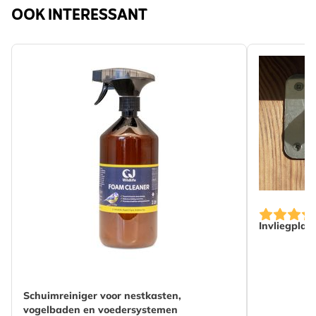
OOK INTERESSANT
Invliegplaa
Schuimreiniger voor nestkasten,
vogelbaden en voedersystemen