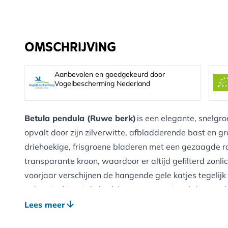
OMSCHRIJVING
Aanbevolen en goedgekeurd door
Vogelbescherming Nederland
Betula pendula (Ruwe berk)
is een elegante, snelgr
opvalt door zijn zilverwitte, afbladderende bast en 
driehoekige, frisgroene bladeren met een gezaagde 
transparante kroon, waardoor er altijd gefilterd zonli
voorjaar verschijnen de hangende gele katjes tegelijk
najaar trakteert de berk je op een spectaculaire goudg
prachtig contrasteert met de witte stam. Deze boom is
Lees meer
gemakkelijk aanpast en snel een volwassen uitstralin