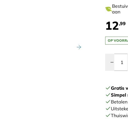
Bestuiv
aan
12
,99
OP VOORR
Quantity
Gratis 
Simpel 
Betalen 
Uitstek
Thuiswi