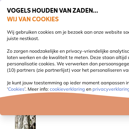
VOGELS HOUDEN VAN ZADEN...
WIJ VAN COOKIES
Uitstekend beoordeeld in 11 landen
Gratis thuisbezorgd vanaf €49
Wij gebruiken cookies om je bezoek aan onze website soe
Z
juiste nestkast.
Zo zorgen noodzakelijke en privacy-vriendelijke analyti
laten werken en de kwaliteit te meten. Deze staan altijd
VOGELVOER
VOEDERSYSTEMEN
VOGELHUI
personalisatie cookies.
We verwerken dan persoonsgegeven
(10) partners (zie partnerlijst) voor het personaliseren v
Planten
Biologische bomen
Ruwe Berk (biologis
Je kunt jouw toestemming op ieder moment aanpassen in o
‘
Cookies
’. Meer info:
cookieverklaring
en
privacyverklarin