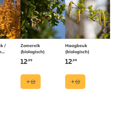
k /
Zomereik
Haagbeuk
n
(biologisch)
(biologisch)
12
12
,99
,99