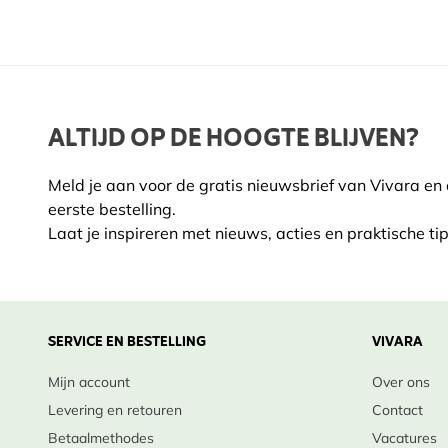
Verzorging:
Meerjarig
Ja
Wanneer te planten
: Tussen november en maart, zolan
Potgrootte
11c
Bodem & Licht
: Prefereert een zonnige standplaats; 
Standplaats
Half
houdt niet van extreem natte voeten of zware klei.
ALTIJD OP DE HOOGTE BLIJVEN?
Onderhoud
: Weinig snoei nodig; indien nodig alleen 
Grondsoort
Zand
'bloeden' van de boom te voorkomen.
Meld je aan voor de gratis nieuwsbrief van Vivara en
Bloeimaanden
Mrt.,
Winteroverleving
: Uitstekend winterhard; zeer goed
eerste bestelling.
Levensduur
: Meerjarig; groeit snel, maar is korter le
Laat je inspireren met nieuws, acties en praktische tip
Plukmaanden
Augu
beuk.
Plantmaanden
Okto
Febru
Breng licht, beweging en vogels in je tuin met de kara
SERVICE EN BESTELLING
VIVARA
vandaag!
Mijn account
Over ons
Levering en retouren
Contact
Betaalmethodes
Vacatures