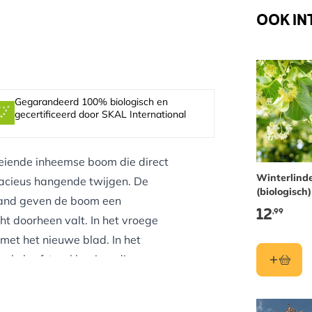
OOK IN
Gegarandeerd 100% biologisch en
gecertificeerd door SKAL International
oeiende inheemse boom die direct
Winterlind
gracieus hangende twijgen. De
(biologisch)
rand geven de boom een
12
,99
cht doorheen valt. In het vroege
 met het nieuwe blad. In het
ele herfstverkleuring, die
 een echte pionierssoort die zich
g aan de tuin geeft.