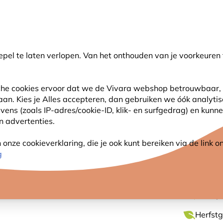
💛
Help ze de zomer door
: Tot
15% korting
!
pel te laten verlopen. Van het onthouden van je voorkeuren 
oeken
sche cookies ervoor dat we de Vivara webshop betrouwbaar, 
 aan. Kies je Alles accepteren, dan gebruiken we óók analyti
SJES
ANDERE DIEREN
PLANTEN
NATUURBE
s (zoals IP-adres/cookie-ID, klik- en surfgedrag) en kunne
an advertenties.
ch)
nze cookieverklaring, die je ook kunt bereiken via de link
RUWE 
g
Lentepra
Herfstg