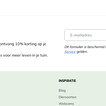
g het niet vriest.
m
groeit op bijna alle gronden, maar
 schaduw, Zonlicht
snoeien in de nazomer of herfst om
erig
 ontvang 10% korting op je
Dit formulier is bescherm
 Apr.
 bestand tegen kou en wind.
Service
gelden.
vend dan bijvoorbeeld een eik of
s voor meer leven in je tuin.
stus, September
ber, November, December, Januari,
ari, Maart, April
kteristieke Ruwe berk – Bestel
INSPIRATIE
Blog
Diersoorten
Webcams