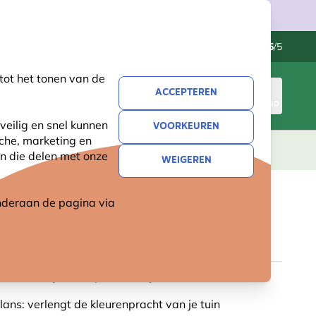
Klantenservice
Uitstekend
-
4.5
/5
tot het tonen van de
ACCEPTEREN
INLOGGEN
WINKELMAND
veilig en snel kunnen
VOORKEUREN
sche, marketing en
LEVING
CADEAUS
NIEUW
SALE
n die delen met onze
WEIGEREN
 onderaan de pagina
via
BERK (BIOLOGISCH)
cht: frist je tuin op met vrolijke kleuren
lans: verlengt de kleurenpracht van je tuin