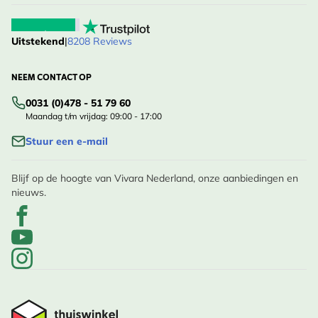
Het is een veiliger, slimmer thuis dat jonge vogels de
best mogelijke start in het leven geeft.
Uitstekend
|
8208 Reviews
Klaar om je volgende pimpelmezenfamilie te
verwelkomen?
NEEM CONTACT OP
De Galveston is ervoor gemaakt.
0031 (0)478 - 51 79 60
Maandag t/m vrijdag: 09:00 - 17:00
Stuur een e-mail
Blijf op de hoogte van Vivara Nederland, onze aanbiedingen en
nieuws.