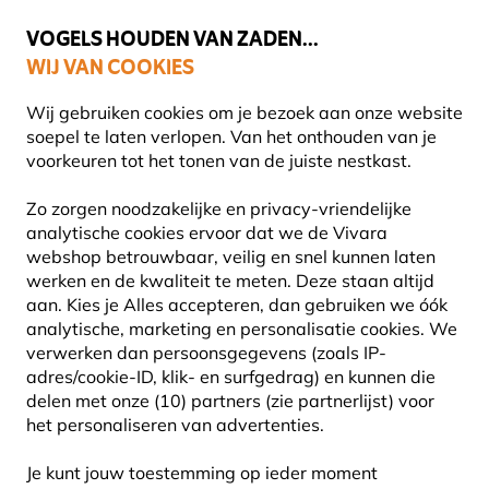
💛
Help ze de zomer door
: Tot
15% korting
!
VOGELS HOUDEN VAN ZADEN...
WIJ VAN COOKIES
Uitstekend beoordeeld in 11 landen
Gratis thuisbezorgd vanaf €49
Wij gebruiken cookies om je bezoek aan onze website
soepel te laten verlopen. Van het onthouden van je
voorkeuren tot het tonen van de juiste nestkast.
Vogelhuisjes en nestkasten
Houten vogelhuisjes
Zo zorgen noodzakelijke en privacy-vriendelijke
analytische cookies ervoor dat we de Vivara
webshop betrouwbaar, veilig en snel kunnen laten
NIEUW
werken en de kwaliteit te meten. Deze staan altijd
PROTECTOR NESTKAST
aan. Kies je Alles accepteren, dan gebruiken we óók
analytische, marketing en personalisatie cookies.
We
GALVESTON 28 MM
verwerken dan persoonsgegevens (zoals IP-
adres/cookie-ID, klik- en surfgedrag) en kunnen die
delen met onze (10) partners (zie partnerlijst) voor
het personaliseren van advertenties.
Veilig: intern balkon beschermt jonge vogels
Veiligheid: ingebouwde roofdierbescherming houdt
Je kunt jouw toestemming op ieder moment