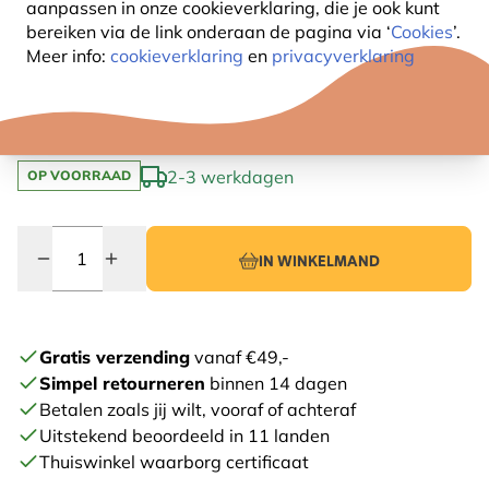
vogels veilig
aanpassen in onze cookieverklaring, die je ook kunt
bereiken via de link onderaan de pagina
via ‘
Cookies
’.
Speciaal ontwikkeld voor: pimpelmezen, glans- en
Meer info:
cookieverklaring
en
privacyverklaring
matkoppen
32
,99
2-3 werkdagen
OP VOORRAAD
Quantity
IN WINKELMAND
Gratis verzending
vanaf €49,-
Simpel retourneren
binnen 14 dagen
Betalen zoals jij wilt, vooraf of achteraf
Uitstekend beoordeeld in 11 landen
Thuiswinkel waarborg certificaat