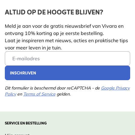
nestklimaat. Warm in het voorjaar, beschut in koelere
ALTIJD OP DE HOOGTE BLIJVEN?
periodes — precies zoals een nest hoort te zijn.
Geïntegreerde ventilatie en subtiele
Meld je aan voor de gratis nieuwsbrief van Vivara en
afwateringskanalen houden het interieur fris en
ontvang 10% korting op je eerste bestelling.
droog. Het gevormde dak leidt regenwater veilig
Laat je inspireren met nieuws, acties en praktische tips
weg van de opening, zodat slecht weer het broeden
voor meer leven in je tuin.
niet verstoort.
Email Address
Want wanneer vogels zich veilig en comfortabel
voelen, floreren ze.
INSCHRIJVEN
MAKKELIJK VOOR JOU, PERFECT VOOR HEN
Dit formulier is beschermd door reCAPTCHA - de
Google Privacy
De sterke ophangbeugel houdt de nestkast stevig op
Policy
en
Terms of Service
gelden.
zijn plaats, zelfs bij winterstormen. Na het
broedseizoen maakt het eenvoudige
openingssysteem het schoonmaken snel en makkelijk,
SERVICE EN BESTELLING
klaar voor de volgende generatie.
Met zijn neutrale, ingetogen ontwerp is de Galveston