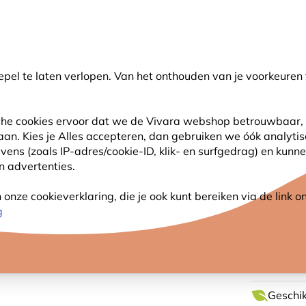
💛
Help ze de zomer door
: Tot
15% korting
!
pel te laten verlopen. Van het onthouden van je voorkeuren 
oeken
sche cookies ervoor dat we de Vivara webshop betrouwbaar, 
 aan. Kies je Alles accepteren, dan gebruiken we óók analyti
SJES
ANDERE DIEREN
PLANTEN
NATUURBE
s (zoals IP-adres/cookie-ID, klik- en surfgedrag) en kunne
an advertenties.
tel
Natuurmonumenten Insectenhuis Sinne
nze cookieverklaring, die je ook kunt bereiken via de link
NATU
g
INSEC
Geschik