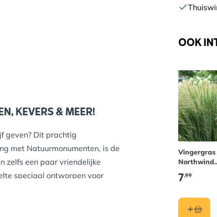
Thuiswi
OOK IN
EN, KEVERS & MEER!
jf geven? Dit prachtig
ing met Natuurmonumenten, is de
Vingergras
n zelfs een paar vriendelijke
Northwind
(biologisch)
7
elte speciaal ontworpen voor
,99
t, biedt dit insectenhotel alles
e nestelen en weer aan de slag te