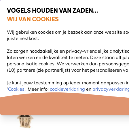
VOGELS HOUDEN VAN ZADEN...
WIJ VAN COOKIES
Uitstekend beoordeeld in 11 landen
Gratis thuisbezorgd vanaf €49
Wij gebruiken cookies om je bezoek aan onze website soe
Z
juiste nestkast.
Zo zorgen noodzakelijke en privacy-vriendelijke analyti
laten werken en de kwaliteit te meten. Deze staan altijd
VOGELVOER
VOEDERSYSTEMEN
VOGELHUI
personalisatie cookies.
We verwerken dan persoonsgegeven
(10) partners (zie partnerlijst) voor het personaliseren v
Producten voor tuindieren
Insectenhotels
Bijenho
Je kunt jouw toestemming op ieder moment aanpassen in o
‘
Cookies
’. Meer info:
cookieverklaring
en
privacyverklarin
30% KORTING