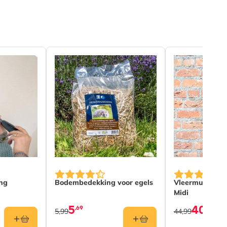
ng
Bodembedekking voor egels
Vleermuizenka
Midi
5
40
,69
,49
5,99
44,99