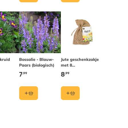
kruid
Bossalie - Blauw-
Jute geschenkzakje
Paars (biologisch)
met 8
zadenbommetjes
7
8
,99
,99