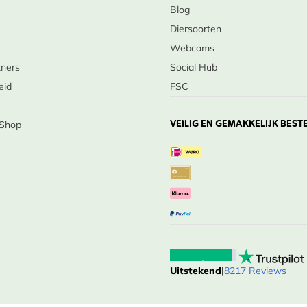
Blog
Diersoorten
Webcams
tners
Social Hub
eid
FSC
VEILIG EN GEMAKKELIJK BEST
 Shop
Uitstekend
|
8217 Reviews