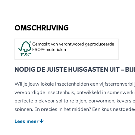
OMSCHRIJVING
Gemaakt van verantwoord geproduceerde
FSC®-materialen
NODIG DE JUISTE HUISGASTEN UIT – BIJ
Wil je jouw lokale insectenhelden een vijfsterrenverbli
vervaardigde insectenhuis, ontwikkeld in samenwerk
perfecte plek voor solitaire bijen, oorwormen, kevers e
spinnen. En precies in het midden? Een knus nestgede
hommels. Dat is pas doordachte architectuur.
Lees meer
Gevuld met natuurlijke materialen zoals bamboe en hou
wat nuttige insecten nodig hebben om uit te rusten, t