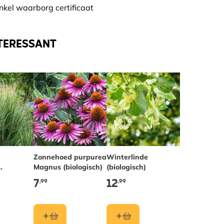
nkel waarborg certificaat
TERESSANT
Zonnehoed purpurea
Winterlinde
Magnus (biologisch)
(biologisch)
7
12
,99
,99