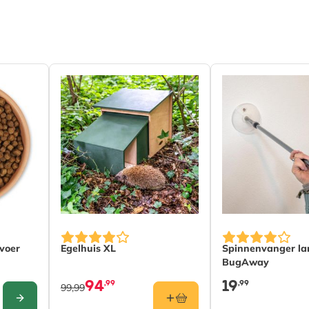
 (FSC® 100%)
eschermingsorganisaties.
insecten en je tuin.
en in plaats van overleven.
chappelijke inzichten
l voor de natuur te garanderen.
lijk van de gekozen opties op de productpagina
voer
Egelhuis XL
Spinnenvanger la
BugAway
94
19
,99
,99
99,99
CONFIGURE