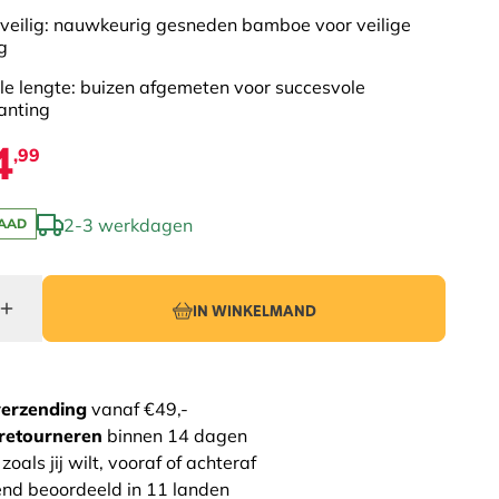
veilig: nauwkeurig gesneden bamboe voor veilige
g
e lengte: buizen afgemeten voor succesvole
anting
4
,99
2-3 werkdagen
AAD
IN WINKELMAND
verzending
vanaf €49,-
retourneren
binnen 14 dagen
zoals jij wilt, vooraf of achteraf
end beoordeeld in 11 landen