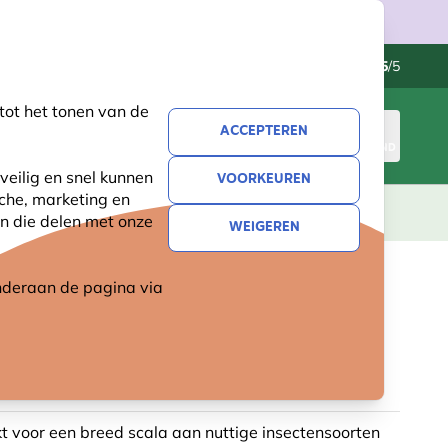
Klantenservice
Uitstekend
-
4.5
/5
tot het tonen van de
ACCEPTEREN
INLOGGEN
WINKELMAND
veilig en snel kunnen
VOORKEUREN
sche, marketing en
LEVING
CADEAUS
NIEUW
SALE
n die delen met onze
WEIGEREN
 onderaan de pagina
via
URMONUMENTEN
TENHUIS SINNE
t voor een breed scala aan nuttige insectensoorten