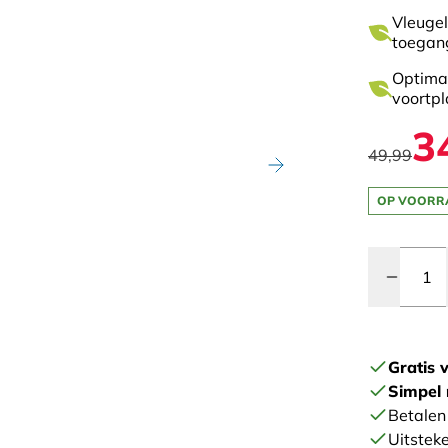
Vleugel
toegan
Optimal
voortpl
3
49,99
OP VOORR
Quantity
Gratis 
Simpel 
Betalen 
Uitstek