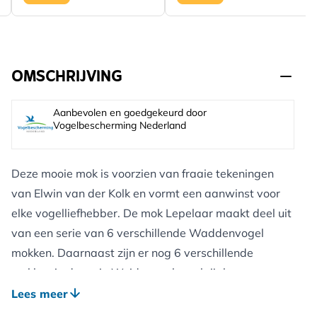
OMSCHRIJVING
Aanbevolen en goedgekeurd door
Vogelbescherming Nederland
Deze mooie mok is voorzien van fraaie tekeningen
van Elwin van der Kolk en vormt een aanwinst voor
elke vogelliefhebber. De mok Lepelaar maakt deel uit
van een serie van 6 verschillende Waddenvogel
mokken. Daarnaast zijn er nog 6 verschillende
mokken in de serie Weidevogels verkrijgbaar.
Elwin van der Kolk, de Nederlandse bioloog en
Lees meer
natuurschilder, werd al op jonge leeftijd gefascineerd