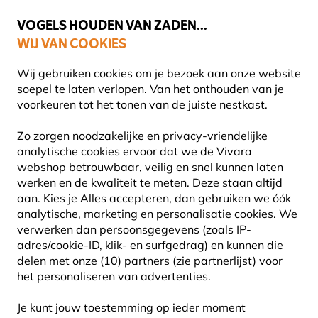
💛
Help ze de zomer door
: Tot
15% korting
!
VOGELS HOUDEN VAN ZADEN...
WIJ VAN COOKIES
Uitstekend beoordeeld in 11 landen
Gratis thuisbezorgd vanaf €49
Wij gebruiken cookies om je bezoek aan onze website
soepel te laten verlopen. Van het onthouden van je
voorkeuren tot het tonen van de juiste nestkast.
Cadeaus
Servies
Zo zorgen noodzakelijke en privacy-vriendelijke
analytische cookies ervoor dat we de Vivara
webshop betrouwbaar, veilig en snel kunnen laten
werken en de kwaliteit te meten. Deze staan altijd
aan. Kies je Alles accepteren, dan gebruiken we óók
analytische, marketing en personalisatie cookies.
We
verwerken dan persoonsgegevens (zoals IP-
adres/cookie-ID, klik- en surfgedrag) en kunnen die
delen met onze (10) partners (zie partnerlijst) voor
het personaliseren van advertenties.
Je kunt jouw toestemming op ieder moment