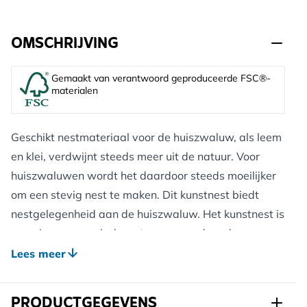
OMSCHRIJVING
Gemaakt van verantwoord geproduceerde FSC®-
materialen
Geschikt nestmateriaal voor de huiszwaluw, als leem
en klei, verdwijnt steeds meer uit de natuur. Voor
huiszwaluwen wordt het daardoor steeds moeilijker
om een stevig nest te maken. Dit kunstnest biedt
nestgelegenheid aan de huiszwaluw. Het kunstnest is
voorzien van een ladesysteem, waardoor de
nestkommen makkelijk uitneembaar zijn ten behoeve
Lees meer
van schoonmaak na het broedseizoen. Open de
kommetjes nooit tijdens het broedseizoen, dit
PRODUCTGEGEVENS