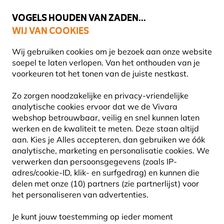
💛
Help ze de zomer door
: Tot
15% korting
!
VOGELS HOUDEN VAN ZADEN...
WIJ VAN COOKIES
Gratis thuisbezorgd vanaf €49
Wij gebruiken cookies om je bezoek aan onze website
soepel te laten verlopen. Van het onthouden van je
voorkeuren tot het tonen van de juiste nestkast.
Vogelhuisjes en nestkasten
Houtbetonnen vogelhuisjes
Zo zorgen noodzakelijke en privacy-vriendelijke
analytische cookies ervoor dat we de Vivara
webshop betrouwbaar, veilig en snel kunnen laten
werken en de kwaliteit te meten. Deze staan altijd
aan. Kies je Alles accepteren, dan gebruiken we óók
analytische, marketing en personalisatie cookies.
We
verwerken dan persoonsgegevens (zoals IP-
adres/cookie-ID, klik- en surfgedrag) en kunnen die
delen met onze (10) partners (zie partnerlijst) voor
het personaliseren van advertenties.
Je kunt jouw toestemming op ieder moment