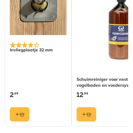
Invliegplaatje 32 mm
Schuimreiniger voor nestka
vogelbaden en voedersyst
2
12
,99
,99