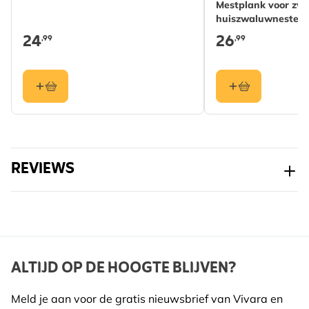
huiszwaluwen zelf aanvullende nesten bouwen.
Mestplank voor zw
huiszwaluwnesten
Aanbevolen door Vogelbescherming Nederland.
Invliegopening
Cup
24
26
,99
,99
Exclusief verkrijgbaar bij Vivara.
Details:
Afmetingen: breedte 20 cm, hoogte 11 cm, diepte 16
cm
Materiaal: vurenhout, multiplex en houtbeton
Bijzonder geschikt voor: huiszwaluwen
Openen: uitschuifbaar ladensysteem
REVIEWS
ALTIJD OP DE HOOGTE BLIJVEN?
Meld je aan voor de gratis nieuwsbrief van Vivara en