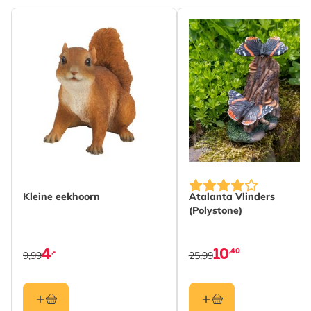
Kleine eekhoorn
Atalanta Vlinders
(Polystone)
4
10
,40
,-
9,99
25,99