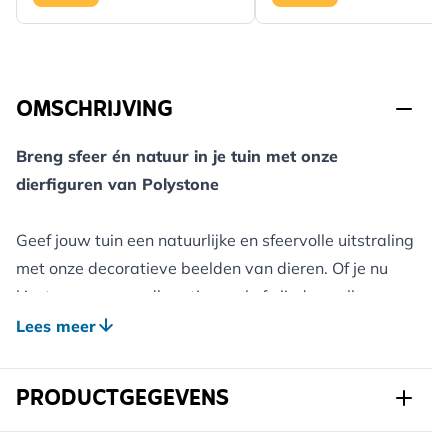
OMSCHRIJVING
Breng sfeer én natuur in je tuin met onze
dierfiguren van Polystone
Geef jouw tuin een natuurlijke en sfeervolle uitstraling
met onze decoratieve beelden van dieren. Of je nu
kiest voor een roodborstje, egel of vlinder – elk
beeldje is met zorg vormgegeven en geeft jouw
Lees meer
buitenruimte een charmante, dierlijke touch.
PRODUCTGEGEVENS
De beelden zijn vervaardigd uit Polystone: een
duurzaam en weerbestendig materiaal dat garant