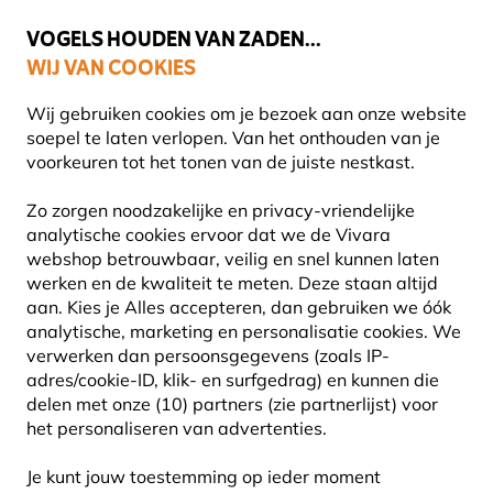
💛
Help ze de zomer door
: Tot
15% korting
!
VOGELS HOUDEN VAN ZADEN...
WIJ VAN COOKIES
Uitstekend beoordeeld in 11 landen
Gratis thuisbezorgd vanaf €49
Wij gebruiken cookies om je bezoek aan onze website
soepel te laten verlopen. Van het onthouden van je
voorkeuren tot het tonen van de juiste nestkast.
Aanbiedingen
Outlet
Zo zorgen noodzakelijke en privacy-vriendelijke
analytische cookies ervoor dat we de Vivara
webshop betrouwbaar, veilig en snel kunnen laten
60% KORTING
werken en de kwaliteit te meten. Deze staan altijd
aan. Kies je Alles accepteren, dan gebruiken we óók
analytische, marketing en personalisatie cookies.
We
verwerken dan persoonsgegevens (zoals IP-
adres/cookie-ID, klik- en surfgedrag) en kunnen die
delen met onze (10) partners (zie partnerlijst) voor
het personaliseren van advertenties.
Je kunt jouw toestemming op ieder moment