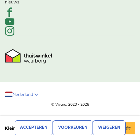
nieuws.
Nederland
© Vivara, 2020 - 2026
,20
3
ACCEPTEREN
VOORKEUREN
WEIGEREN
Kleine muis - wit (Polystone)