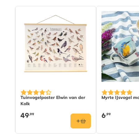
way
Tuinvogelposter Elwin van der
Myrte IJsvogel m
Kolk
49
6
,99
,99