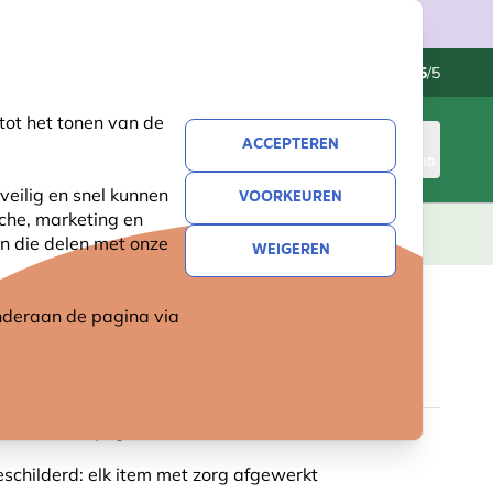
Klantenservice
Uitstekend
-
4.5
/5
tot het tonen van de
ACCEPTEREN
INLOGGEN
WINKELMAND
veilig en snel kunnen
VOORKEUREN
sche, marketing en
LEVING
CADEAUS
NIEUW
SALE
n die delen met onze
WEIGEREN
 onderaan de pagina
via
 MUIS - GRIJS (POLYSTONE)
cht ontwerp: gedetailleerd en vol karakter
childerd: elk item met zorg afgewerkt