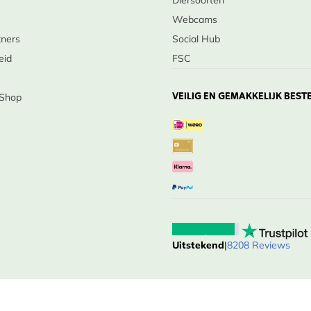
Diersoorten
Webcams
tners
Social Hub
eid
FSC
VEILIG EN GEMAKKELIJK BEST
 Shop
Uitstekend
|
8208 Reviews