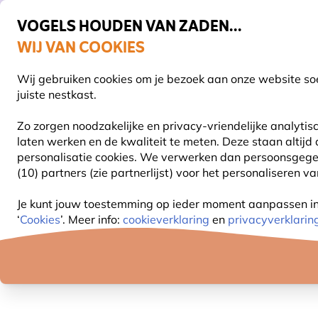
VOGELS HOUDEN VAN ZADEN...
WIJ VAN COOKIES
Uitstekend beoordeeld in 11 landen
Gratis thuisbezorgd vanaf €49
Wij gebruiken cookies om je bezoek aan onze website soe
Z
juiste nestkast.
Zo zorgen noodzakelijke en privacy-vriendelijke analyti
laten werken en de kwaliteit te meten. Deze staan altijd
VOGELVOER
VOEDERSYSTEMEN
VOGELHUI
personalisatie cookies.
We verwerken dan persoonsgegeven
(10) partners (zie partnerlijst) voor het personaliseren v
Aanbiedingen
Outlet
Kleine muis - grijs (Polyst
Je kunt jouw toestemming op ieder moment aanpassen in o
‘
Cookies
’. Meer info:
cookieverklaring
en
privacyverklarin
60% KORTING