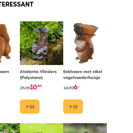
TERESSANT
hoorn
Atalanta Vlinders
Eekhoorn met eikel
(Polystone)
vogelvoederhuisje
10
6
,40
,-
25,99
14,99