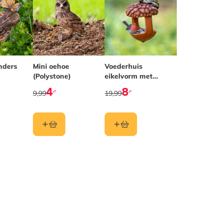
nders
Mini oehoe
Voederhuis
(Polystone)
eikelvorm met
roodborst
4
8
,-
,-
9,99
19,99
(Polystone)