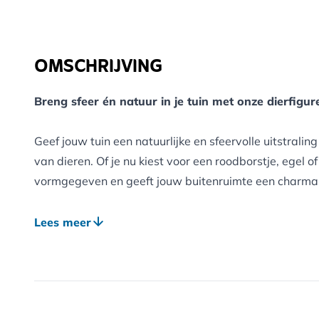
OMSCHRIJVING
Breng sfeer én natuur in je tuin met onze dierfigu
Geef jouw tuin een natuurlijke en sfeervolle uitstrali
van dieren. Of je nu kiest voor een roodborstje, egel of
vormgegeven en geeft jouw buitenruimte een charmante
De beelden zijn vervaardigd uit Polystone: een duur
Lees meer
dat garant staat voor jarenlang plezier, in weer en wi
Plaats ze op een tuintafel, tussen het groen of bij je 
neerzet, ze zorgen altijd voor een warme, uitnodigende