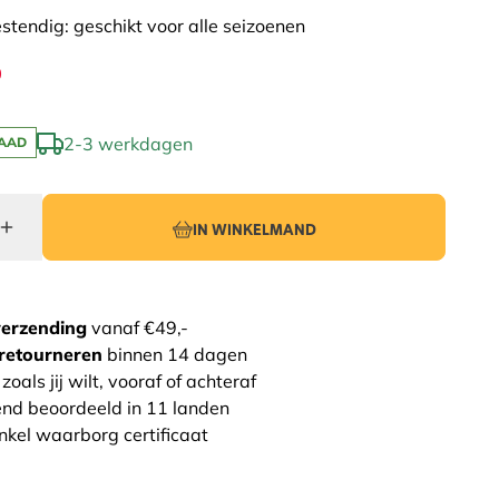
stendig: geschikt voor alle seizoenen
0
2-3 werkdagen
AAD
IN WINKELMAND
verzending
vanaf €49,-
retourneren
binnen 14 dagen
zoals jij wilt, vooraf of achteraf
end beoordeeld in 11 landen
nkel waarborg certificaat