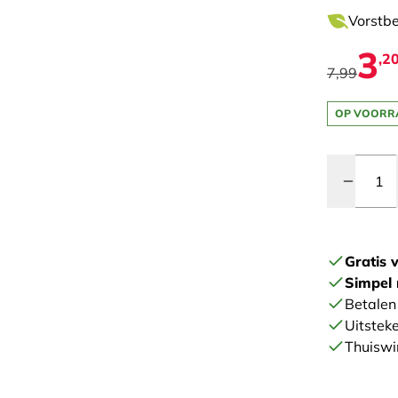
Vorstbe
3
,2
7,99
OP VOORR
Quantity
Gratis 
Simpel 
Betalen 
Uitstek
Thuiswi