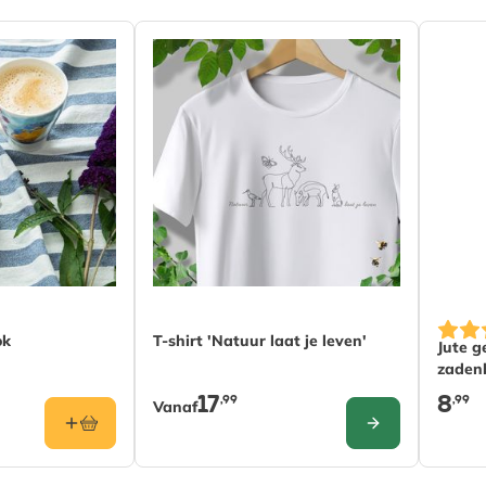
De prijs is afhankelijk van de gekozen o
ok
T-shirt 'Natuur laat je leven'
Jute g
zaden
17
8
,99
,99
Vanaf
CONFIGURE