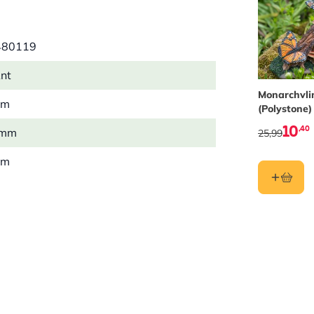
480119
nt
Monarchvli
mm
(Polystone)
10
,40
 mm
25,99
mm
1 kg
hars/polystone