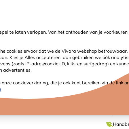
💛
Help ze de zomer door
: Tot
15% korting
!
pel te laten verlopen. Van het onthouden van je voorkeuren 
oeken
sche cookies ervoor dat we de Vivara webshop betrouwbaar, 
 aan. Kies je Alles accepteren, dan gebruiken we óók analyti
SJES
ANDERE DIEREN
PLANTEN
NATUURBE
s (zoals IP-adres/cookie-ID, klik- en surfgedrag) en kunne
an advertenties.
one)
nze cookieverklaring, die je ook kunt bereiken via de link
KLEINE
g
Levense
Handbes