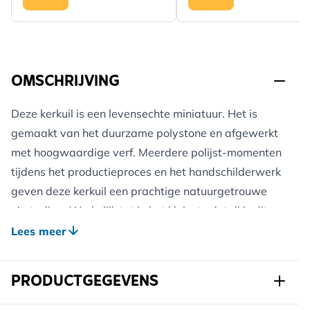
OMSCHRIJVING
Deze kerkuil is een levensechte miniatuur. Het is
gemaakt van het duurzame polystone en afgewerkt
met hoogwaardige verf. Meerdere polijst-momenten
tijdens het productieproces en het handschilderwerk
geven deze kerkuil een prachtige natuurgetrouwe
uitstraling. Werkelijk tot in het kleinste detail is dit
beeld met de hand ingeschilderd.
Lees meer
Laat de dierenwereld tot leven komen en geef dit
schitterende beeld een mooie plek in huis of in uw
PRODUCTGEGEVENS
tuin.
Onderhoud: