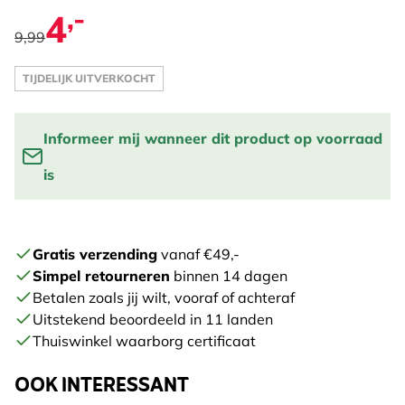
,-
4
9,99
TIJDELIJK UITVERKOCHT
Informeer mij wanneer dit product op voorraad
is
Vul je email adres in om een melding te krijgen wanneer
het product weer op voorraad is:
Gratis verzending
vanaf €49,-
Simpel retourneren
binnen 14 dagen
STUUR ME EEN BERICHT
Betalen zoals jij wilt, vooraf of achteraf
Uitstekend beoordeeld in 11 landen
Thuiswinkel waarborg certificaat
OOK INTERESSANT