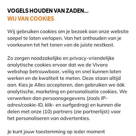
💛
Help ze de zomer door
: Tot
15% korting
!
VOGELS HOUDEN VAN ZADEN...
WIJ VAN COOKIES
Gratis thuisbezorgd vanaf €49
Wij gebruiken cookies om je bezoek aan onze website
soepel te laten verlopen. Van het onthouden van je
voorkeuren tot het tonen van de juiste nestkast.
Cadeaus
Polystone Dierenbeelden
Zo zorgen noodzakelijke en privacy-vriendelijke
analytische cookies ervoor dat we de Vivara
webshop betrouwbaar, veilig en snel kunnen laten
60% KORTING
werken en de kwaliteit te meten. Deze staan altijd
aan. Kies je Alles accepteren, dan gebruiken we óók
analytische, marketing en personalisatie cookies.
We
verwerken dan persoonsgegevens (zoals IP-
adres/cookie-ID, klik- en surfgedrag) en kunnen die
delen met onze (10) partners (zie partnerlijst) voor
het personaliseren van advertenties.
Je kunt jouw toestemming op ieder moment