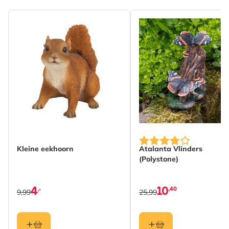
Kleine eekhoorn
Atalanta Vlinders
(Polystone)
4
10
,40
,-
9,99
25,99