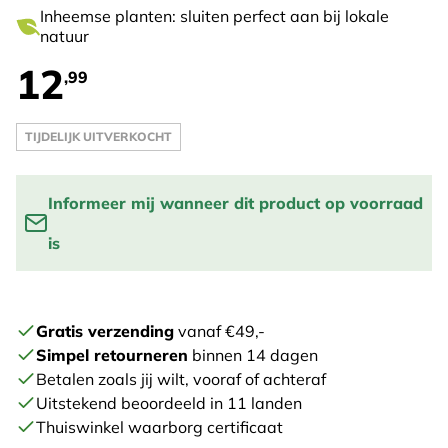
Inheemse planten: sluiten perfect aan bij lokale
natuur
12
,99
TIJDELIJK UITVERKOCHT
Informeer mij wanneer dit product op voorraad
is
Vul je email adres in om een melding te krijgen wanneer
het product weer op voorraad is:
Gratis verzending
vanaf €49,-
Simpel retourneren
binnen 14 dagen
STUUR ME EEN BERICHT
Betalen zoals jij wilt, vooraf of achteraf
Uitstekend beoordeeld in 11 landen
Thuiswinkel waarborg certificaat