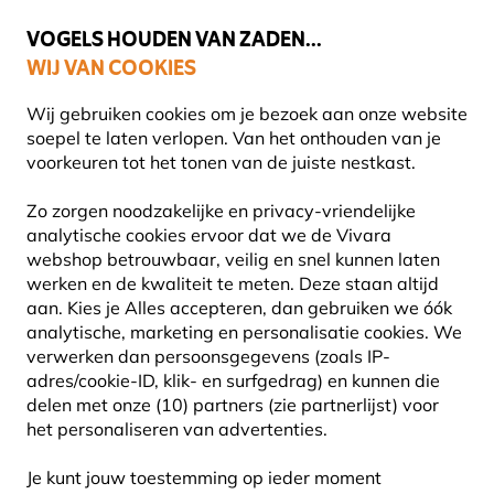
💛
Help ze de zomer door
: Tot
15% korting
!
VOGELS HOUDEN VAN ZADEN...
WIJ VAN COOKIES
Uitstekend beoordeeld in 11 landen
Gratis thuisbezorgd vanaf €49
Wij gebruiken cookies om je bezoek aan onze website
soepel te laten verlopen. Van het onthouden van je
voorkeuren tot het tonen van de juiste nestkast.
Planten
Biologische struiken
Zo zorgen noodzakelijke en privacy-vriendelijke
analytische cookies ervoor dat we de Vivara
webshop betrouwbaar, veilig en snel kunnen laten
werken en de kwaliteit te meten. Deze staan altijd
aan. Kies je Alles accepteren, dan gebruiken we óók
analytische, marketing en personalisatie cookies.
We
verwerken dan persoonsgegevens (zoals IP-
adres/cookie-ID, klik- en surfgedrag) en kunnen die
delen met onze (10) partners (zie partnerlijst) voor
het personaliseren van advertenties.
Je kunt jouw toestemming op ieder moment