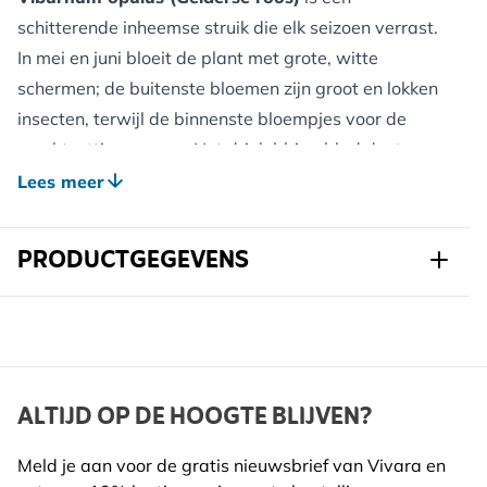
schitterende inheemse struik die elk seizoen verrast.
In mei en juni bloeit de plant met grote, witte
schermen; de buitenste bloemen zijn groot en lokken
insecten, terwijl de binnenste bloempjes voor de
vruchtzetting zorgen. Het drielobbige blad doet
denken aan dat van een esdoorn en krijgt in het
Lees meer
najaar een spectaculaire dieprode tot purperen
herfstkleur. Na de bloei verschijnen de hangende
PRODUCTGEGEVENS
trossen met glanzende, felrode bessen die vaak tot
diep in de winter aan de struik blijven zitten. Deze
Art.nr.
805270120
robuuste heester groeit breed opgaand en vormt een
weelderig, natuurlijk middelpunt in de tuin.
Merk
Kwekerij Koperwiek
Breedte
110 mm
ALTIJD OP DE HOOGTE BLIJVEN?
Voordelen voor wilde dieren
:
Hoogte
650 mm
De schermbloemen zijn een belangrijke bron van
Meld je aan voor de gratis nieuwsbrief van Vivara en
nectar voor bijen en zweefvliegen. In de winter,