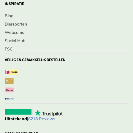
INSPIRATIE
jarenlang voor kleur en leven zorgt.
Blog
Breng spectaculaire herfstkleuren en een winterse
Diersoorten
vogel-snackbar in je tuin met de Gelderse roos –
Webcams
Bestel vandaag!
Social Hub
FSC
VEILIG EN GEMAKKELIJK BESTELLEN
Uitstekend
|
8218 Reviews