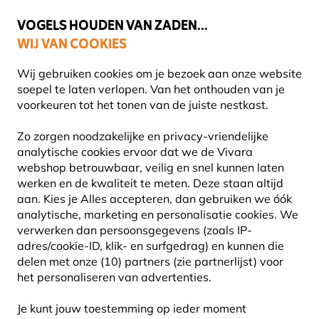
💛
Help ze de zomer door
: Tot
15% korting
!
VOGELS HOUDEN VAN ZADEN...
WIJ VAN COOKIES
Uitstekend beoordeeld in 11 landen
Gratis thuisbezorgd vanaf €49
Wij gebruiken cookies om je bezoek aan onze website
soepel te laten verlopen. Van het onthouden van je
voorkeuren tot het tonen van de juiste nestkast.
Blog
Informatie
Zonder water geen vogels
Zo zorgen noodzakelijke en privacy-vriendelijke
ZONDER WATER GEEN
analytische cookies ervoor dat we de Vivara
webshop betrouwbaar, veilig en snel kunnen laten
VOGELS
werken en de kwaliteit te meten. Deze staan altijd
aan. Kies je Alles accepteren, dan gebruiken we óók
analytische, marketing en personalisatie cookies.
We
verwerken dan persoonsgegevens (zoals IP-
INFORMATIE
Nico de
27 Januari
adres/cookie-ID, klik- en surfgedrag) en kunnen die
Haan
2020
VOGELS
delen met onze (10) partners (zie partnerlijst) voor
het personaliseren van advertenties.
Je kunt jouw toestemming op ieder moment