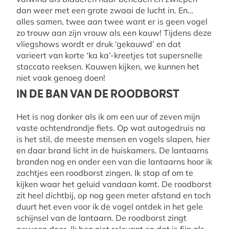
dan weer met een grote zwaai de lucht in. En…
alles samen, twee aan twee want er is geen vogel
zo trouw aan zijn vrouw als een kauw! Tijdens deze
vliegshows wordt er druk ‘gekauwd’ en dat
varieert van korte ‘ka ka’-kreetjes tot supersnelle
staccato reeksen. Kauwen kijken, we kunnen het
niet vaak genoeg doen!
IN DE BAN VAN DE ROODBORST
Het is nog donker als ik om een uur of zeven mijn
vaste ochtendrondje fiets. Op wat autogedruis na
is het stil, de meeste mensen en vogels slapen, hier
en daar brand licht in de huiskamers. De lantaarns
branden nog en onder een van die lantaarns hoor ik
zachtjes een roodborst zingen. Ik stap af om te
kijken waar het geluid vandaan komt. De roodborst
zit heel dichtbij, op nog geen meter afstand en toch
duurt het even voor ik de vogel ontdek in het gele
schijnsel van de lantaarn. De roodborst zingt
gewoon door. Ik ben niet relevant en dat is fijn als