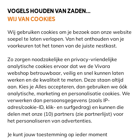
💛
Help ze de zomer door
: Tot
15% korting
!
VOGELS HOUDEN VAN ZADEN...
WIJ VAN COOKIES
Gratis thuisbezorgd vanaf €49
Wij gebruiken cookies om je bezoek aan onze website
soepel te laten verlopen. Van het onthouden van je
voorkeuren tot het tonen van de juiste nestkast.
Blog
Informatie
Wintervogels: Spreeuwen, kauwtjes
Zo zorgen noodzakelijke en privacy-vriendelijke
WINTERVOGELS:
analytische cookies ervoor dat we de Vivara
webshop betrouwbaar, veilig en snel kunnen laten
SPREEUWEN, KAUWTJES EN
werken en de kwaliteit te meten. Deze staan altijd
aan. Kies je Alles accepteren, dan gebruiken we óók
EEN ZINGENDE ROODBORST
analytische, marketing en personalisatie cookies.
We
verwerken dan persoonsgegevens (zoals IP-
adres/cookie-ID, klik- en surfgedrag) en kunnen die
delen met onze (10) partners (zie partnerlijst) voor
INFORMATIE
Nico de
28 Januari
het personaliseren van advertenties.
Haan
2020
VOGELS
Je kunt jouw toestemming op ieder moment