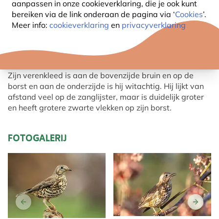
aanpassen in onze cookieverklaring, die je ook kunt
bereiken via de link onderaan de pagina
via ‘
Cookies
’.
OVER DE GROTE LIJSTER
Meer info:
cookieverklaring
en
privacyverklaring
De grote lijster (Turdus viscivorus) is, zoals zijn
naam al zegt, één van de grotere lijsters.
Zijn verenkleed is aan de bovenzijde bruin en op de
borst en aan de onderzijde is hij witachtig. Hij lijkt van
afstand veel op de zanglijster, maar is duidelijk groter
en heeft grotere zwarte vlekken op zijn borst.
FOTOGALERIJ