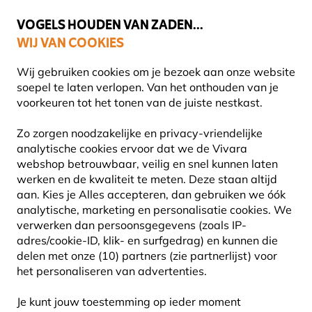
💛
Help ze de zomer door
: Tot
15% korting
!
VOGELS HOUDEN VAN ZADEN...
WIJ VAN COOKIES
Uitstekend beoordeeld in 11 landen
Gratis thuisbezorgd vanaf €49
Wij gebruiken cookies om je bezoek aan onze website
soepel te laten verlopen. Van het onthouden van je
voorkeuren tot het tonen van de juiste nestkast.
Blog
Diersoorten
Grote Lijster
Zo zorgen noodzakelijke en privacy-vriendelijke
GROTE LIJSTER
analytische cookies ervoor dat we de Vivara
webshop betrouwbaar, veilig en snel kunnen laten
werken en de kwaliteit te meten. Deze staan altijd
26 September 2024
aan. Kies je Alles accepteren, dan gebruiken we óók
DIERSOORTEN
VOGELS
analytische, marketing en personalisatie cookies.
We
verwerken dan persoonsgegevens (zoals IP-
adres/cookie-ID, klik- en surfgedrag) en kunnen die
delen met onze (10) partners (zie partnerlijst) voor
het personaliseren van advertenties.
Je kunt jouw toestemming op ieder moment