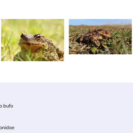
o bufo
onidae