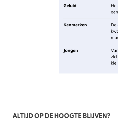
Geluid
Het
een
Kenmerken
De 
kwa
maa
Jongen
Van
zic
kle
ALTIJD OP DE HOOGTE BLIJVEN?