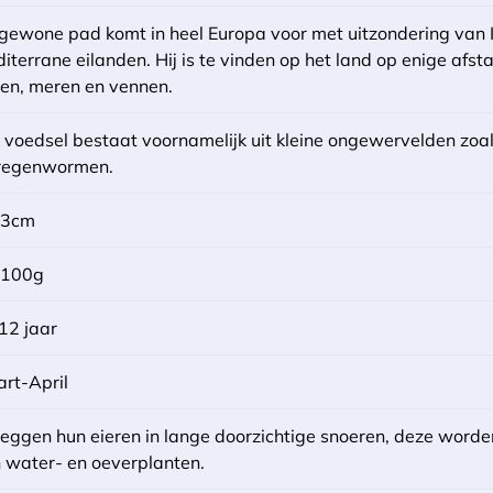
gewone pad komt in heel Europa voor met uitzondering van I
iterrane eilanden. Hij is te vinden op het land op enige afst
ten, meren en vennen.
 voedsel bestaat voornamelijk uit kleine ongewervelden zoal
regenwormen.
13cm
-100g
 12 jaar
rt-April
leggen hun eieren in lange doorzichtige snoeren, deze word
 water- en oeverplanten.