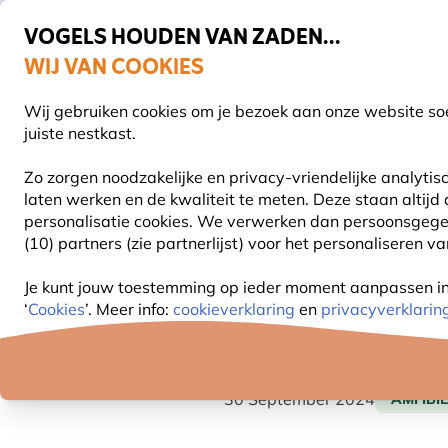
VOGELS HOUDEN VAN ZADEN...
WIJ VAN COOKIES
Uitstekend beoordeeld in 11 landen
Gratis thuisbezorgd vanaf €49
Wij gebruiken cookies om je bezoek aan onze website soe
Z
juiste nestkast.
Zo zorgen noodzakelijke en privacy-vriendelijke analyti
laten werken en de kwaliteit te meten. Deze staan altijd
VOGELVOER
VOEDERSYSTEMEN
VOGELHUI
personalisatie cookies.
We verwerken dan persoonsgegeven
(10) partners (zie partnerlijst) voor het personaliseren v
Blog
Diersoorten
Amfibiën
Gewone pad
Je kunt jouw toestemming op ieder moment aanpassen in o
‘
Cookies
’. Meer info:
cookieverklaring
en
privacyverklarin
GEWONE PAD
30 September 2024
AMFIBI