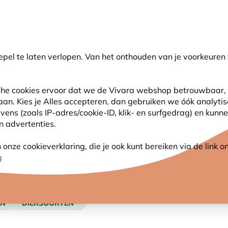
💛
Help ze de zomer door
: Tot
15% korting
!
pel te laten verlopen. Van het onthouden van je voorkeuren 
oeken
sche cookies ervoor dat we de Vivara webshop betrouwbaar, 
 aan. Kies je Alles accepteren, dan gebruiken we óók analyti
SJES
ANDERE DIEREN
PLANTEN
NATUURBE
s (zoals IP-adres/cookie-ID, klik- en surfgedrag) en kunne
an advertenties.
nze cookieverklaring, die je ook kunt bereiken via de link
g
ËN
DIERSOORTEN