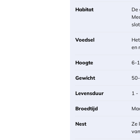
Habitat
De 
Med
slo
Voedsel
Het
en 
Hoogte
6-
Gewicht
50
Levensduur
1 -
Broedtijd
Maa
Nest
Ze 
van