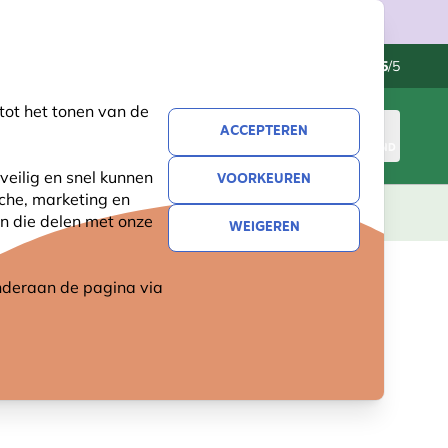
Klantenservice
Uitstekend
-
4.5
/5
tot het tonen van de
ACCEPTEREN
INLOGGEN
WINKELMAND
veilig en snel kunnen
VOORKEUREN
sche, marketing en
LEVING
CADEAUS
NIEUW
SALE
n die delen met onze
WEIGEREN
 onderaan de pagina
via